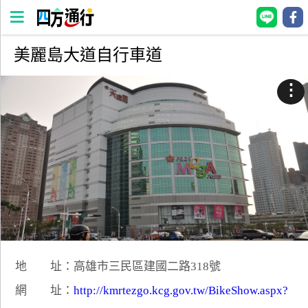
美麗島大道自行車道
四
方
⋮
通
行
訂
房
台
灣
訂
房
地 址：高雄市三民區建國二路318號
直接跟飯店訂房
HOT
網 址：
http://kmrtezgo.kcg.gov.tw/BikeShow.aspx?