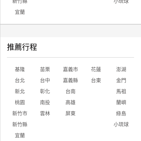
新竹縣
小琉球
宜蘭
推薦行程
基隆
苗栗
嘉義市
花蓮
澎湖
台北
台中
嘉義縣
台東
金門
新北
彰化
台南
馬祖
桃園
南投
高雄
蘭嶼
新竹市
雲林
屏東
綠島
新竹縣
小琉球
宜蘭