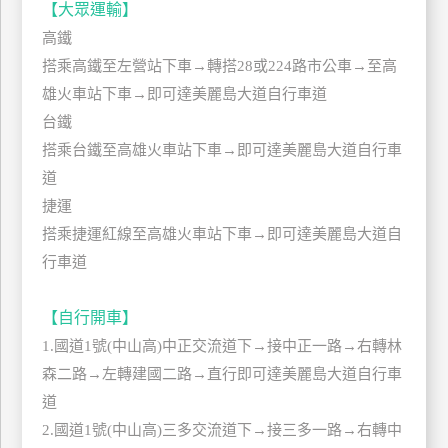
【大眾運輸】
管
高鐵
理
搭乘高鐵至左營站下車→轉搭28或224路市公車→至高
雄火車站下車→即可達美麗島大道自行車道
會
台鐵
員
搭乘台鐵至高雄火車站下車→即可達美麗島大道自行車
帳
道
戶
捷運
搭乘捷運紅線至高雄火車站下車→即可達美麗島大道自
客
行車道
服
聯
【自行開車】
絡
1.國道1號(中山高)中正交流道下→接中正一路→右轉林
單
森二路→左轉建國二路→直行即可達美麗島大道自行車
道
Line
2.國道1號(中山高)三多交流道下→接三多一路→右轉中
線