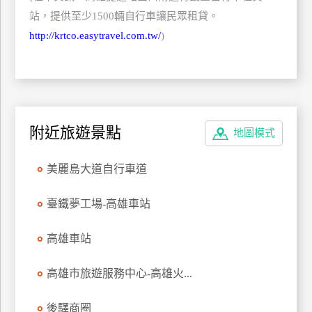
訂
站，提供至少1500輛自行車讓民眾租貸。
房
http://krtco.easytravel.com.tw/
)
請
款
收
據
附近旅遊景點
地圖模式
合
美麗島大道自行車道
作
提
案
臺鐵夢工場-高雄車站
高雄車站
飯
店
高雄市旅遊服務中心-高雄火...
合
作
後驛商圈