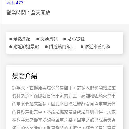
vid=477
特
營業時間：全天開放
色
民
宿
景點介紹
交通資訊
貼心提醒
附近旅遊景點
附近熱門飯店
附近推薦行程
全
球
租
車
景點介紹
近年來，在健康與環保的提倡下，許多人們也開始注重
網
紅
養身之道，而隨著自行車道的完工，高雄地區騎乘單車
帶
的車友們越來越多，因此平日總是能夠看見單車車友們
你
的身影穿梭其中，不論是攜家帶眷或是呼朋引伴，大家
玩
相約共襄盛舉享受騎乘單車之樂。單車之旅已成為最為
熱門的休閒活動，單車趨勢的主流化，結合了自行車道