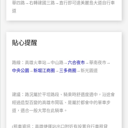
華四路→右轉建國三路→直行即可達美麗島大道自行車
上
道
客
服
紅
貼心提醒
利
查
詢
路線：高雄火車站→中山路→
六合夜市
→華南夜市→
中央公園
→
新堀江商圈
→
三多商圈
→新光園道
訂
房
Q&A
建議：路況屬於平坦路段、騎乘時舒適度適中，沿途會
經過造型百變的高雄市鬧區、是屬於都會中的單車步
道，適合一般大眾在此騎車。
國
旅
(租車資訊：高雄捷運站出口附近有設置自行車租貸
卡