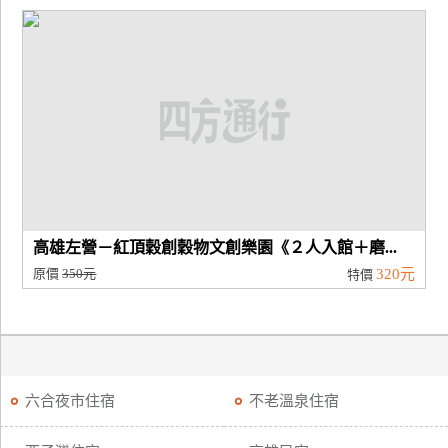
高雄左營－紅頂穀創穀物文創樂園《２人入館＋磨...
原價
350元
320元
特價
六合夜市住宿
不老溫泉住宿