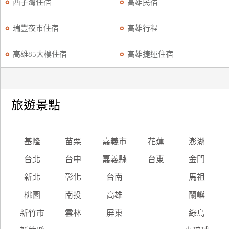
西子灣住宿
高雄民宿
瑞豐夜市住宿
高雄行程
高雄85大樓住宿
高雄捷運住宿
旅遊景點
基隆
苗栗
嘉義市
花蓮
澎湖
台北
台中
嘉義縣
台東
金門
新北
彰化
台南
馬祖
桃園
南投
高雄
蘭嶼
新竹市
雲林
屏東
綠島