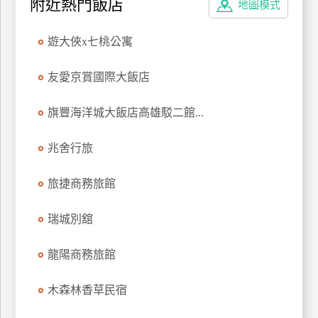
附近熱門飯店
地圖模式
遊大俠x七桃公寓
友愛京賞國際大飯店
旗豐海洋城大飯店高雄駁二館...
兆舍行旅
旅捷商務旅館
瑞城別舘
龍陽商務旅館
木森林香草民宿