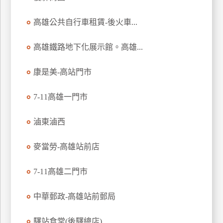
廠
高雄公共自行車租賃-後火車...
商
合
高雄鐵路地下化展示館。高雄...
作
康是美-高站門市
旅
7-11高雄一門市
伴
計
滷東滷西
劃
麥當勞-高雄站前店
商
7-11高雄二門市
品
宣
傳
中華郵政-高雄站前郵局
驛站食堂(後驛總店)