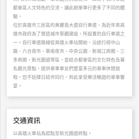
玩
都會區人文特色的交流，讓此趟單車行更多了不同的體
樂
驗。
地
位於高雄市三民區的美麗島大道自行車道，為近年來高
圖
雄市政府為了營造城市景觀建設，所設置的自行車道之
顧
一。自行車道路線從高雄火車站開始，沿途行經中山
客
路、六合夜市、華南夜市、中央公園、新堀江商圈、三
服
務
多商圈、新光園道等區，並結合都會區的文化特色及著
名觀光景點，提供單車車友們豐富多元的單車休閒旅
程。您不妨擇日結伴同行，到此享受樂活暢遊的單車饗
顧
宴。
客
滿
意
度
交通資訊
訂
以高雄火車站為起點至新光園道終點。
單