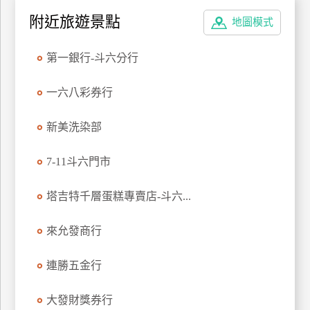
特
附近旅遊景點
地圖模式
色
民
第一銀行-斗六分行
宿
一六八彩券行
全
新美洗染部
球
租
7-11斗六門市
車
塔吉特千層蛋糕專賣店-斗六...
網
紅
來允發商行
帶
你
連勝五金行
玩
大發財獎券行