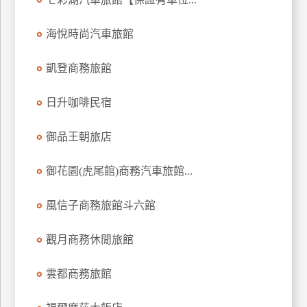
上
客
海悅時尚汽車旅館
服
凱登商務旅館
紅
日升咖啡民宿
利
查
御品王朝旅店
詢
御花園(虎尾館)商務汽車旅館...
訂
風信子商務旅館斗六館
房
Q&A
觀月商務休閒旅館
國
雲都商務旅館
旅
卡