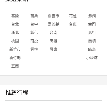
基隆
苗栗
嘉義市
花蓮
澎湖
台北
台中
嘉義縣
台東
金門
新北
彰化
台南
馬祖
桃園
南投
高雄
蘭嶼
新竹市
雲林
屏東
綠島
新竹縣
小琉球
宜蘭
推薦行程