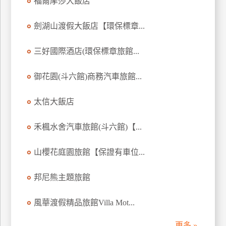
福爾摩莎大飯店
訂
房
劍湖山渡假大飯店【環保標章...
三好國際酒店(環保標章旅館...
請
款
御花園(斗六館)商務汽車旅館...
收
據
太信大飯店
合
作
禾楓水舍汽車旅館(斗六館)【...
提
案
山櫻花庭園旅館【保證有車位...
飯
邦尼熊主題旅館
店
合
風華渡假精品旅館Villa Mot...
作
更多 »