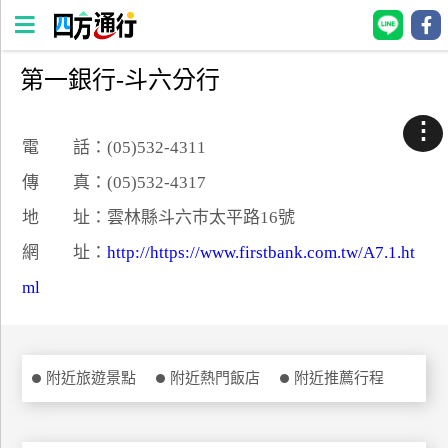
第一銀行-斗六分行
四
方
⋮
通
電 話：(05)532-4311
行
傳 真：(05)532-4317
訂
地 址：雲林縣斗六巿太平路16號
房
網 址：
http://https://www.firstbank.com.tw/A7.1.ht
ml
台
灣
訂
房
附近旅遊景點
附近熱門飯店
附近推薦行程
直接跟飯店訂房
HOT