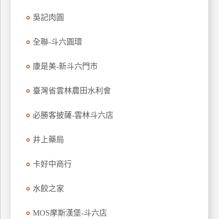
玩
吳記肉圓
樂
地
全聯-斗六圓環
圖
康是美-新斗六門市
顧
客
服
臺灣省雲林農田水利會
務
必勝客披薩-雲林斗六店
顧
客
井上藥局
滿
意
卡好中商行
度
水餃之家
訂
MOS摩斯漢堡-斗六店
單