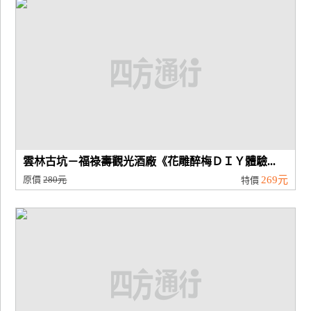
雲林古坑－福祿壽觀光酒廠《花雕醉梅ＤＩＹ體驗...
原價
280元
269元
特價