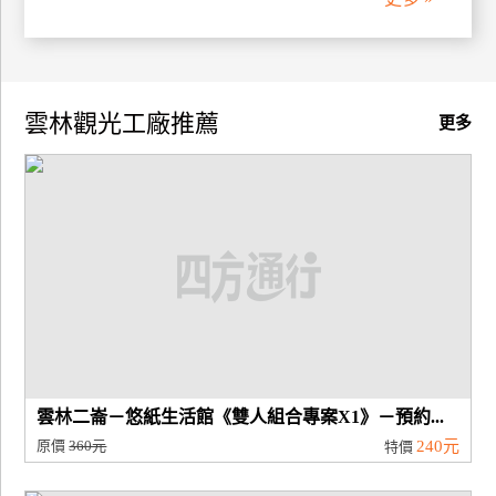
廠
商
合
雲林觀光工廠推薦
更多
作
旅
伴
計
劃
商
品
宣
雲林二崙－悠紙生活館《雙人組合專案X1》－預約...
傳
原價
360元
240元
特價