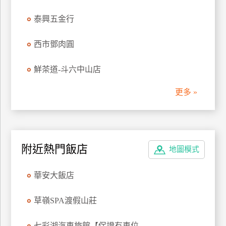
管
泰興五金行
理
西市鄧肉圓
會
鮮茶道-斗六中山店
員
帳
更多 »
戶
客
服
附近熱門飯店
地圖模式
聯
絡
華安大飯店
單
草嶺SPA渡假山莊
Line
線
七彩湖汽車旅館【保證有車位...