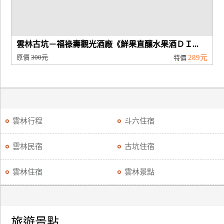
雲林古坑－福祿壽觀光酒廠《鮮果直釀水果酒ＤＩ...
原價
300元
289元
特價
雲林行程
斗六住宿
雲林民宿
古坑住宿
雲林住宿
雲林景點
旅遊景點