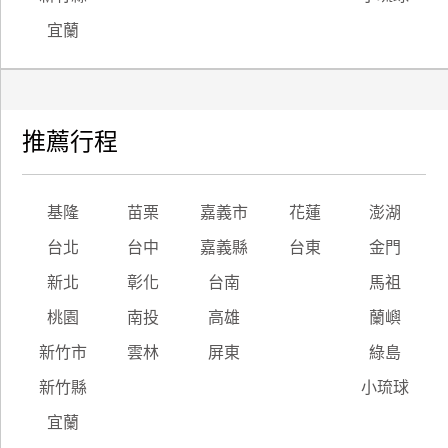
宜蘭
推薦行程
基隆
苗栗
嘉義市
花蓮
澎湖
台北
台中
嘉義縣
台東
金門
新北
彰化
台南
馬祖
桃園
南投
高雄
蘭嶼
新竹市
雲林
屏東
綠島
新竹縣
小琉球
宜蘭