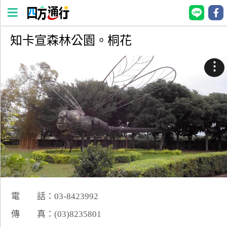
知卡宣森林公園。桐花
四
方
⋮
通
行
訂
房
台
灣
訂
房
電 話：03-8423992
直接跟飯店訂房
HOT
傳 真：(03)8235801