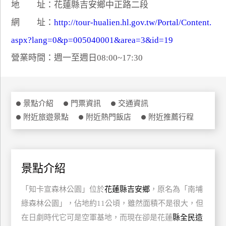
地 址：花蓮縣吉安鄉中正路二段
特
網 址：
http://tour-hualien.hl.gov.tw/Portal/Content.
色
民
aspx?lang=0&p=005040001&area=3&id=19
宿
營業時間：週一至週日08:00~17:30
全
球
景點介紹
門票資訊
交通資訊
租
附近旅遊景點
附近熱門飯店
附近推薦行程
車
網
景點介紹
紅
帶
「知卡宣森林公園」位於
花蓮縣吉安鄉
，原名為「南埔
你
玩
綠森林公園」，佔地約
11
公頃
，雖然面積不是很大，但
在日劇時代它可是空軍基地，而現在卻是花蓮
縣全民造