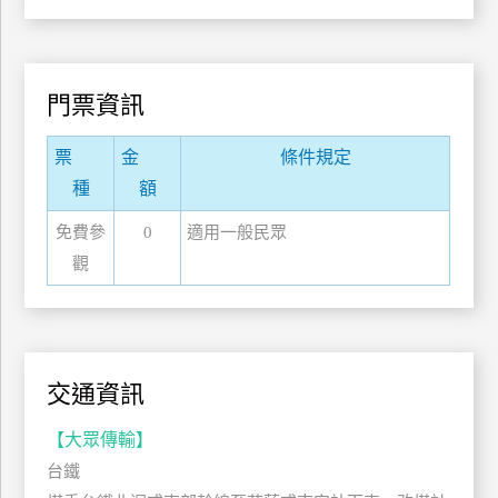
管
理
門票資訊
會
員
票
金
條件規定
帳
種
額
戶
免費參
0
適用一般民眾
觀
客
服
聯
絡
交通資訊
單
【大眾傳輸】
Line
台鐵
線