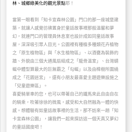
林、城鄉綠美化的觀光景點
耶！
玩
樂
當第一眼看到「知卡宣森林公園」門口的那一座城堡建
地
圖
築，就讓人感覺彷彿置身於童話故事裡那般溫馨和夢
幻，就連門口的管理員休息室也設計成如同童話故事
顧
屋，深深吸引眾人目光。公園裡有種植多種類花卉植物
客
服
之「原生植物區」與「水生植物區」、以酒甕為裝飾的
務
牆、外貌由三個大通風扇組成之「龍骨溫室」、台灣蜻
蜒中體型算最大的巨無霸之「勾蜒」以及由樟樹所圍繞
顧
成之「花園迷宮」，還有小朋友最喜愛主題遊樂設施之
客
「兒童遊樂區」。
滿
喜愛騎單車的您，也可以帶著自己的鐵馬來此自由自在
意
的騎乘，吹著徐徐的微風，感受和大自然融為一體的快
度
感。想體驗有如童話故事裡的生活，那不妨來一趟「知
卡宣森林公園」，讓我們一起來探訪這一個天真又夢幻
訂
的童話國度吧！
單