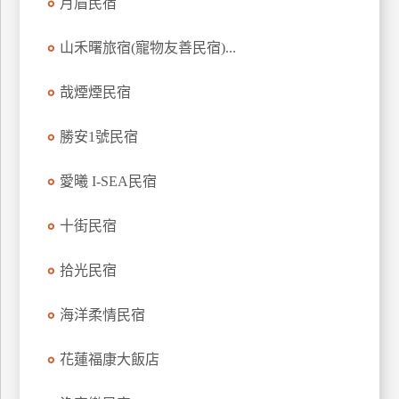
月眉民宿
山禾曙旅宿(寵物友善民宿)...
哉煙煙民宿
勝安1號民宿
愛曦 I-SEA民宿
十街民宿
拾光民宿
海洋柔情民宿
花蓮福康大飯店