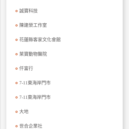
訂
誠寶科技
房
陳建榮工作室
請
款
花蓮縣客家文化會館
收
據
萊寶動物醫院
合
仟富行
作
提
案
7-11東海岸門市
7-11東海岸門市
飯
店
大地
合
作
世合企業社