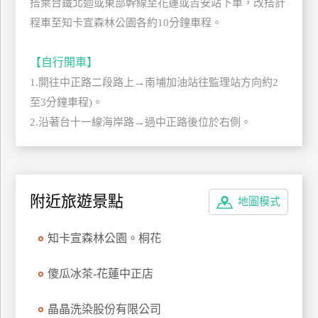
搭乘台鐵北迴或東部幹線至花蓮或吉安站下車，改搭計
上
程車至知卡宣森林公園各約10分鐘車程。
客
服
【自行開車】
1.開往中正路二段路上→南埔加油站往監理站方向約2
紅
至3分鐘車程)。
利
2.沿著台十一線海岸路→過中正路後位於右側。
查
詢
訂
附近旅遊景點
地圖模式
房
Q&A
知卡宣森林公園。桐花
傻瓜冰茶-花蓮中正店
國
旅
晶晶洗染股份有限公司
卡