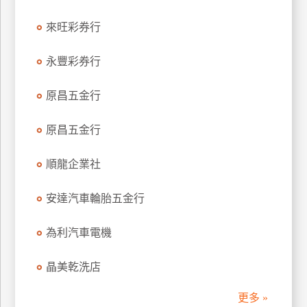
來旺彩券行
廠
商
合
永豐彩券行
作
原昌五金行
旅
原昌五金行
伴
計
順龍企業社
劃
安達汽車輪胎五金行
商
為利汽車電機
品
宣
晶美乾洗店
傳
更多 »