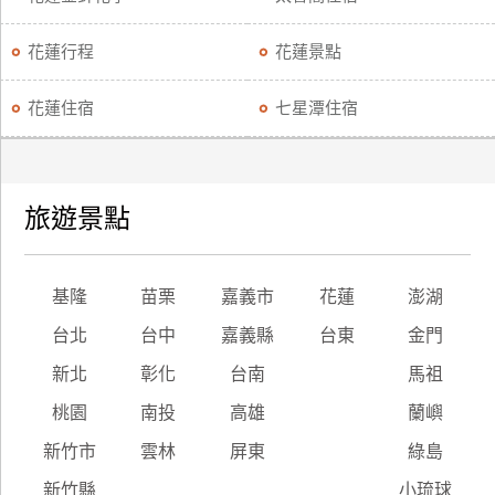
花蓮行程
花蓮景點
花蓮住宿
七星潭住宿
旅遊景點
基隆
苗栗
嘉義市
花蓮
澎湖
台北
台中
嘉義縣
台東
金門
新北
彰化
台南
馬祖
桃園
南投
高雄
蘭嶼
新竹市
雲林
屏東
綠島
新竹縣
小琉球