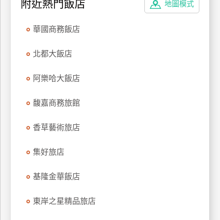
附近熱門飯店
地圖模式
廠
華國商務飯店
商
合
北都大飯店
作
阿樂哈大飯店
旅
伴
馥嘉商務旅館
計
劃
香草藝術旅店
集好旅店
商
品
基隆金華飯店
宣
傳
東岸之星精品旅店