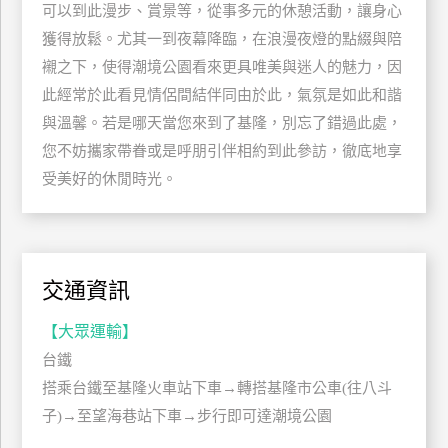
可以到此漫步、賞景等，從事多元的休憩活動，讓身心
玩
獲得放鬆。尤其一到夜幕降臨，在浪漫夜燈的點綴與陪
樂
襯之下，使得潮境公園看來更具唯美與迷人的魅力，因
地
圖
此經常於此看見情侶間結伴同由於此，氣氛是如此和諧
與溫馨。若是哪天當您來到了基隆，別忘了錯過此處，
顧
您不妨攜家帶眷或是呼朋引伴相約到此參訪，徹底地享
客
服
受美好的休閒時光。
務
顧
客
交通資訊
滿
意
【大眾運輸】
度
台鐵
搭乘台鐵至基隆火車站下車→轉搭基隆市公車(往八斗
子)→至望海巷站下車→步行即可達潮境公園
訂
單