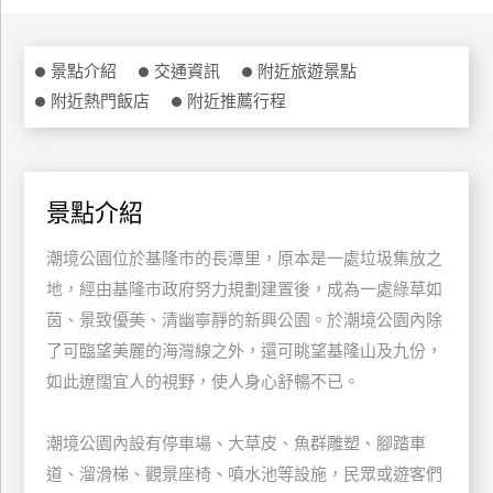
特
色
景點介紹
交通資訊
附近旅遊景點
民
附近熱門飯店
附近推薦行程
宿
全
球
景點介紹
租
潮境公園位於基隆市的長潭里，原本是一處垃圾集放之
車
地，經由基隆市政府努力規劃建置後，成為一處綠草如
茵、景致優美、清幽寧靜的新興公園。於潮境公園內除
網
了可臨望美麗的海灣線之外，還可眺望基隆山及九份，
紅
如此遼闊宜人的視野，使人身心舒暢不已。
帶
你
玩
潮境公園內設有停車場、大草皮、魚群雕塑、腳踏車
道、溜滑梯、觀景座椅、噴水池等設施，民眾或遊客們