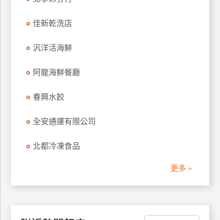
訂
房
佳新乾洗店
汎洋活海鮮
請
款
阿龍海鮮餐廳
收
據
春興水餃
合
作
全安通運有限公司
提
案
北都冷凍食品
更多 »
飯
店
合
作