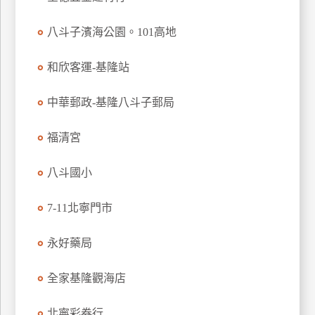
上
客
八斗子濱海公園。101高地
服
和欣客運-基隆站
紅
中華郵政-基隆八斗子郵局
利
查
福清宮
詢
八斗國小
訂
7-11北寧門市
房
Q&A
永好藥局
全家基隆觀海店
國
旅
卡
北寧彩券行