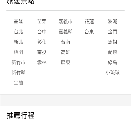
旅遊景點
基隆
苗栗
嘉義市
花蓮
澎湖
台北
台中
嘉義縣
台東
金門
新北
彰化
台南
馬祖
桃園
南投
高雄
蘭嶼
新竹市
雲林
屏東
綠島
新竹縣
小琉球
宜蘭
推薦行程