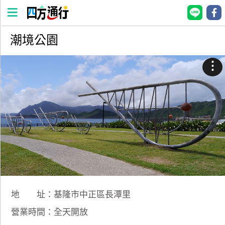
潮境公園
四
方
⋮
通
行
訂
房
台
灣
訂
房
地 址：基隆市中正區長潭里
直接跟飯店訂房
HOT
營業時間：全天開放