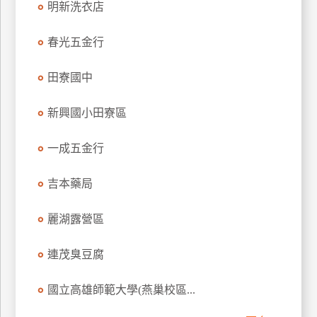
明新洗衣店
訂
房
春光五金行
田寮國中
請
款
新興國小田寮區
收
據
一成五金行
合
作
吉本藥局
提
案
麗湖露營區
飯
連茂臭豆腐
店
合
國立高雄師範大學(燕巢校區...
作