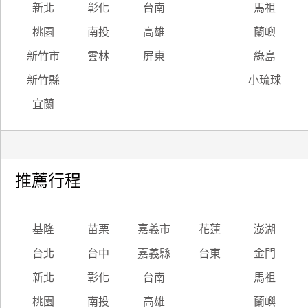
新北
彰化
台南
馬祖
桃園
南投
高雄
蘭嶼
新竹市
雲林
屏東
綠島
新竹縣
小琉球
宜蘭
推薦行程
基隆
苗栗
嘉義市
花蓮
澎湖
台北
台中
嘉義縣
台東
金門
新北
彰化
台南
馬祖
桃園
南投
高雄
蘭嶼