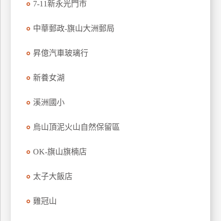
7-11新永光門市
上
客
中華郵政-旗山大洲郵局
服
昇億汽車玻璃行
紅
新養女湖
利
查
溪洲國小
詢
烏山頂泥火山自然保留區
訂
房
OK-旗山旗楠店
Q&A
太子大飯店
國
雞冠山
旅
卡