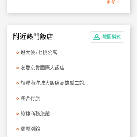
更多 »
廠
商
合
作
附近熱門飯店
地圖模式
遊大俠x七桃公寓
旅
伴
友愛京賞國際大飯店
計
劃
旗豐海洋城大飯店高雄駁二館...
兆舍行旅
商
品
宣
旅捷商務旅館
傳
瑞城別舘