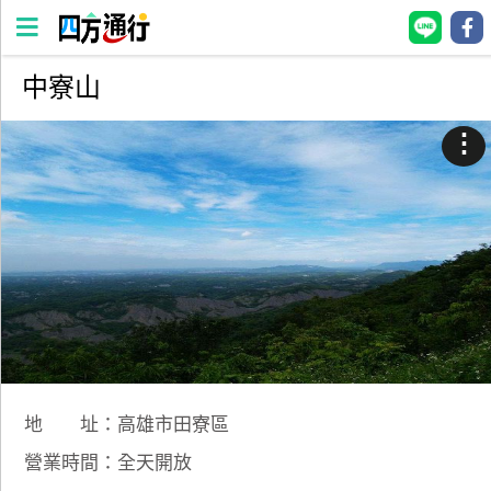
中寮山
四
方
⋮
通
行
訂
房
台
灣
訂
房
地 址：高雄市田寮區
直接跟飯店訂房
HOT
營業時間：全天開放