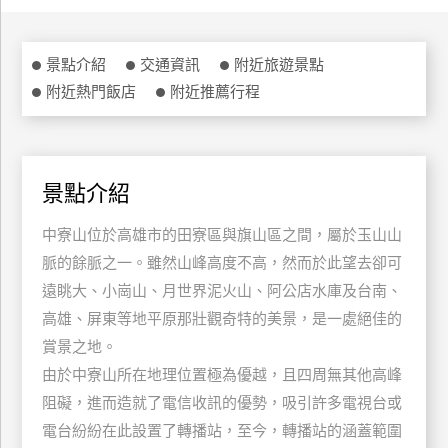
特
色
景點介紹
交通資訊
附近旅遊景點
民
附近熱門飯店
附近推薦行程
宿
全
球
景點介紹
租
中寮山位於高雄市的田寮區與旗山區之間，屬於玉山山
車
脈的餘脈之一。雖然山峰高度不高，然而於此望去卻可
遠眺大、小崗山、月世界泥火山、阿公店水庫及台南、
網
高雄、屏東等地平原那壯觀奇特的美景，是一處絕佳的
紅
賞景之地。
帶
由於中寮山所在地理位置極為優越，且四周無其他高峰
你
玩
阻礙，進而造就了電信收訊的優勢，吸引許多電視台或
電台紛紛在此設置了轉播站，至今，轉播站的涵蓋範圍