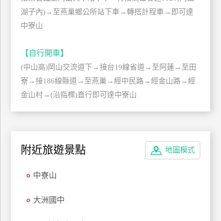
管
湖子內)→至燕巢鄉公所站下車→轉搭計程車→即可達
理
中寮山
【自行開車】
會
(中山高)岡山交流道下→接台19線省道→至阿蓮→至田
員
帳
寮→接186線縣道→至燕巢→經中民路→經金山路→經
戶
金山村→(沿指標)直行即可達中寮山
客
服
附近旅遊景點
聯
地圖模式
絡
單
中寮山
大洲國中
Line
線