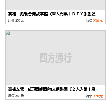
高雄－彪琥台灣故事館《單人門票＋ＤＩＹ手創迷...
原價
250元
230元
特價
高雄左營－紅頂穀創穀物文創樂園《２人入館＋磨...
原價
350元
320元
特價