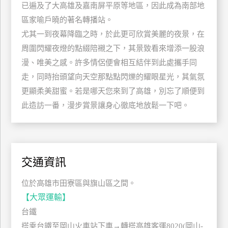
已遍及了大高雄及嘉南屏平原等地區，因此成為南部地
玩
區家喻戶曉的著名轉播站。
樂
尤其一到夜幕降臨之時，於此更可欣賞美麗的夜景，在
地
圖
周圍閃耀夜燈的點綴陪襯之下，其景致看來增添一股浪
漫、唯美之感。許多情侶便會相互結伴到此處攜手同
顧
走，同時抬頭望向天空那點點閃爍的耀眼星光，其氣氛
客
服
更顯柔美甜蜜。若是哪天您來到了高雄，別忘了順便到
務
此造訪一番，漫步賞景讓身心徹底地放鬆一下吧。
顧
客
滿
交通資訊
意
度
位於高雄市田寮區與旗山區之間。
【大眾運輸】
台鐵
訂
搭乘台鐵至岡山火車站下車→轉搭高雄客運8020(岡山-
單