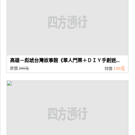
高雄－彪琥台灣故事館《單人門票＋ＤＩＹ手創迷...
原價
200元
150元
特價