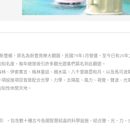
新豐鄉，原名為新豐育樂大觀園，民國79年1月營運，至今已有20
的知名度，每年總是吸引許多觀光遊客們慕名到此觀遊。
森林、伊索寓言、格林童話、親水區、八千里路雲和月，以及馬可波羅
一項設施項目皆是配合光學、力學、太陽能、風力、視覺、聲波、光
的知性休閒天地。
公傾），包含數十種古今各國智慧結晶的科學設施，結合聲、光、力、