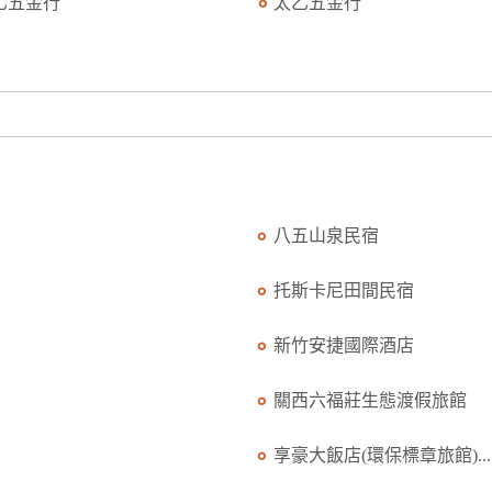
乙五金行
太乙五金行
八五山泉民宿
托斯卡尼田間民宿
新竹安捷國際酒店
關西六福莊生態渡假旅館
享豪大飯店(環保標章旅館)...