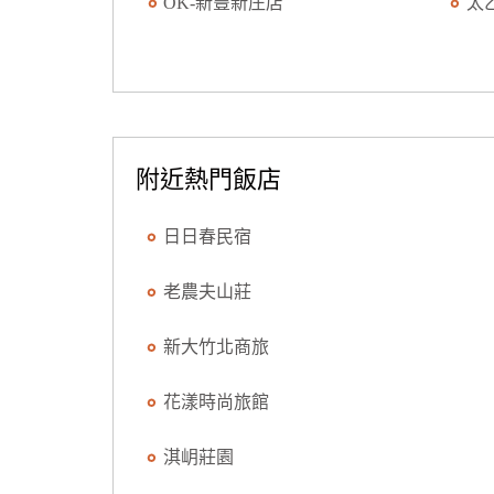
OK-新豐新庄店
太
附近熱門飯店
日日春民宿
老農夫山莊
新大竹北商旅
花漾時尚旅館
淇岄莊園