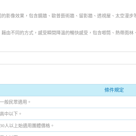
同的影像效果，包含鏡牆、歐普藝術牆、留影牆、透視屋、太空漫步
藉由不同的方式，感受瞬間降溫的暢快感受，包含唧筒、熱帶雨林、跳
條件規定
一般民眾適用。
高中以下。
30人以上始適用團體價格。