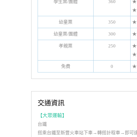
學生票/團體
360
★
★
幼童票
350
★
幼童票/團體
300
★
孝親票
250
★
★
免費
0
★
交通資訊
【大眾運輸】
台鐵
搭乘台鐵至新豐火車站下車→轉搭計程車→即可