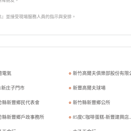
身障朋友。
誌』並接受現場服務人員的指示與安排。
億電氣
新竹高爾夫俱樂部股份有限公.
11新庄子門市
新豐高爾夫球場
竹縣新豐鄉民代表會
新竹縣新豐鄉公所
竹縣新豐鄉戶政事務所
85度C咖啡蛋糕-新豐建興店..