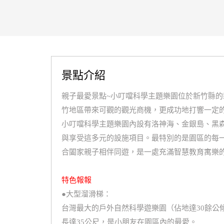
景點介紹
親子最愛景點~小叮噹科學主題樂園位於新竹縣的
竹地區帶來可觀的觀光商機，更成功地打響一定
小叮噹科學主題樂園內設有洛神海、金銀島、黑
與享受這多元的設施項目。最特別的是園區的每
合闔家親子相伴同遊，是一處充滿智慧教育寓樂
特色報報
●
大型溜滑梯：
台灣最大的戶外自然科學遊樂園（佔地達30餘
長達35公尺，是小朋友在園區內的最愛。