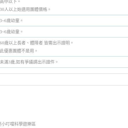
高中以下。
30人以上始適用團體價格。
3~6歲幼童。
3~6歲幼童。
60歲以上長者、體障者 皆需出示證明。
此優惠團體不是用。
未滿3歲,如有爭議請出示證件。
達小叮噹科學遊樂區