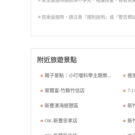
＊乘坐設施時請排隊不爭先，禮讓孩童、長者與
＊搭乘設施時，請注意『規則說明』或『警告標
附近旅遊景點
親子景點｜小叮噹科學主題樂...
進
萊爾富-竹縣竹信店
7-
新豐濱海遊憩區
新
OK-新豐忠孝店
新