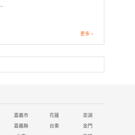
.
更多 »
嘉義市
花蓮
澎湖
嘉義縣
台東
金門