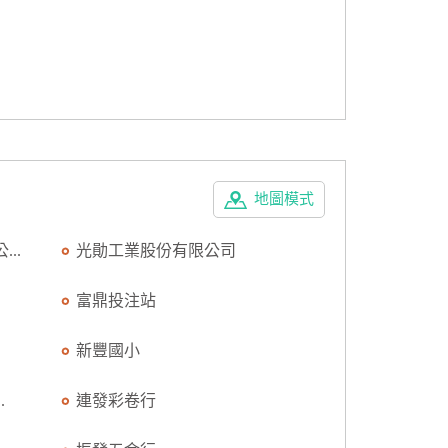
地圖模式
..
光勛工業股份有限公司
富鼎投注站
新豐國小
.
連發彩卷行