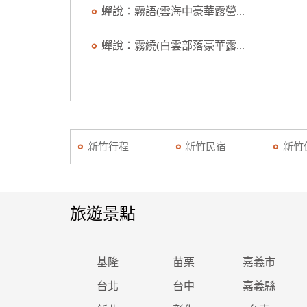
蟬說：霧語(雲海中豪華露營...
蟬說：霧繞(白雲部落豪華露...
新竹行程
新竹民宿
新竹
旅遊景點
基隆
苗栗
嘉義市
台北
台中
嘉義縣