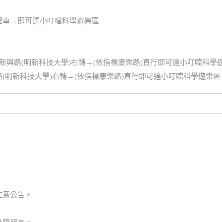
程車→即可達小叮噹科學遊樂區
過新興路(明新科技大學)右轉→(依指標康樂路)直行即可達小叮噹科學
路(明新科技大學)右轉→(依指標康樂路)直行即可達小叮噹科學遊樂區
注意公告。