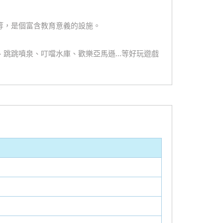
等，是個富含教育意義的設施。
跳噴泉、叮噹水庫、歡樂亞馬遜...等好玩遊戲