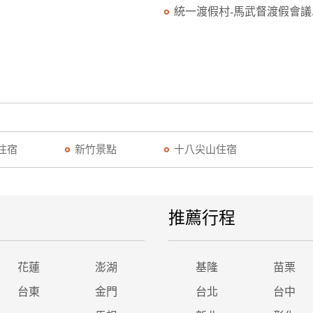
統一渡假村-馬武督渡假會議..
住宿
新竹景點
十八尖山住宿
推薦行程
花蓮
澎湖
基隆
苗栗
台東
金門
台北
台中