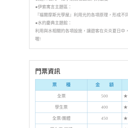
●伊索寓言主題區：
『福爾摩斯光學屋』利用光的各項原理，形成不
●水的慶典主題館：
利用與水相關的各項設施，讓遊客在炎炎夏日中，
喔!
門票資訊
票 種
金 額
全票
500
★
學生票
400
★
全票/團體
450
★