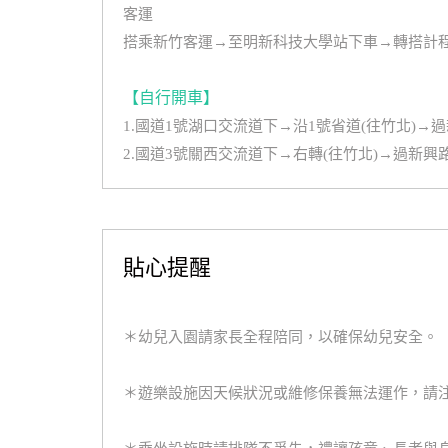
客運
搭乘新竹客運→至明新科技大學站下車→轉搭計
【自行開車】
1.國道1號湖口交流道下→沿1號省道(往竹北)→
2.國道3號關西交流道下→右轉(往竹北)→過新興
貼心提醒
＊幼兒入園請家長全程陪同，以確保幼兒安全。
＊遊樂設施因天候狀況或維修保養無法運作，請