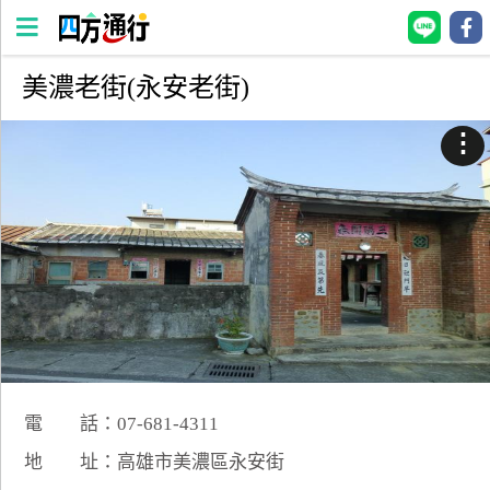
美濃老街(永安老街)
四
方
⋮
通
行
訂
房
台
灣
訂
房
電 話：07-681-4311
直接跟飯店訂房
HOT
地 址：高雄市美濃區永安街