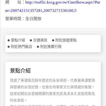
網 址：
http://traffic.kscg.gov.tw/CmsShow.aspx?Par
特
m=200742151357281,20073271536100,5
色
民
營業時間：全日開放
宿
全
景點介紹
交通資訊
附近旅遊景點
球
附近熱門飯店
附近推薦行程
租
車
景點介紹
網
紅
見證了美濃兩百餘年歷史的永安老街，代表著美濃繁榮
帶
與發展的永恆記憶，也是在地客家文化與情感的象徵，
你
這是初期在此發展開墾的客家先民為求永久安居而取名
玩
的永安街。