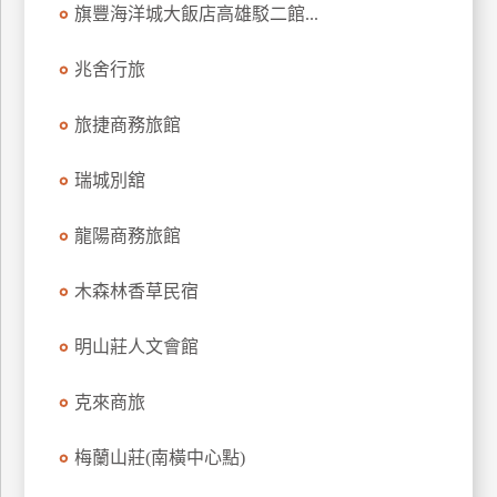
旗豐海洋城大飯店高雄駁二館...
兆舍行旅
旅捷商務旅館
瑞城別舘
龍陽商務旅館
木森林香草民宿
明山莊人文會館
克來商旅
梅蘭山莊(南橫中心點)