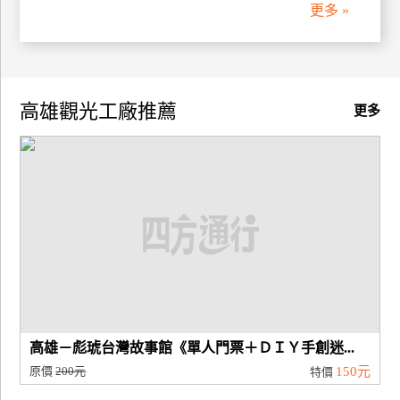
更多 »
高雄觀光工廠推薦
更多
高雄－彪琥台灣故事館《單人門票＋ＤＩＹ手創迷...
原價
200元
150元
特價