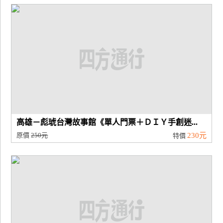
高雄－彪琥台灣故事館《單人門票＋ＤＩＹ手創迷...
原價
250元
230元
特價