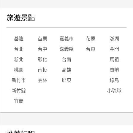
旅遊景點
基隆
苗栗
嘉義市
花蓮
澎湖
台北
台中
嘉義縣
台東
金門
新北
彰化
台南
馬祖
桃園
南投
高雄
蘭嶼
新竹市
雲林
屏東
綠島
新竹縣
小琉球
宜蘭