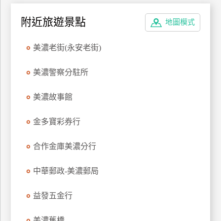
上
附近旅遊景點
客
地圖模式
服
美濃老街(永安老街)
紅
美濃警察分駐所
利
查
美濃故事館
詢
金多寶彩券行
訂
合作金庫美濃分行
房
Q&A
中華郵政-美濃郵局
國
益發五金行
旅
卡
美濃舊橋