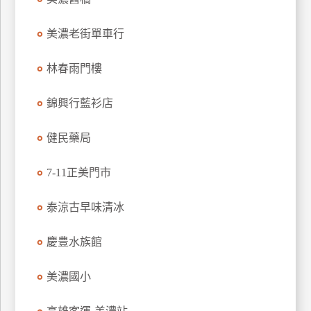
訂
房
美濃老街單車行
林春雨門樓
請
款
錦興行藍衫店
收
據
健民藥局
合
作
7-11正美門市
提
案
泰涼古早味清冰
飯
慶豊水族館
店
合
美濃國小
作