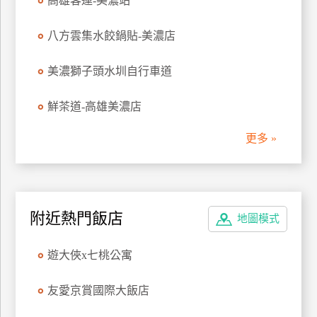
高雄客運-美濃站
廠
八方雲集水餃鍋貼-美濃店
商
合
美濃獅子頭水圳自行車道
作
鮮茶道-高雄美濃店
旅
更多 »
伴
計
劃
附近熱門飯店
地圖模式
商
品
遊大俠x七桃公寓
宣
傳
友愛京賞國際大飯店