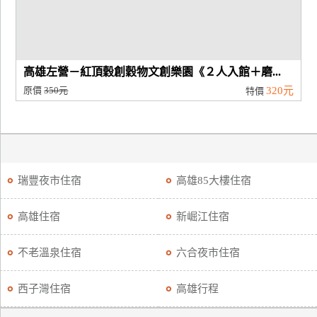
高雄左營－紅頂穀創穀物文創樂園《２人入館＋磨...
原價
350元
320元
特價
瑞豐夜市住宿
高雄85大樓住宿
高雄住宿
新崛江住宿
不老溫泉住宿
六合夜市住宿
西子灣住宿
高雄行程