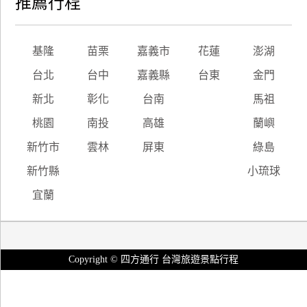
推薦行程
基隆
苗栗
嘉義市
花蓮
澎湖
台北
台中
嘉義縣
台東
金門
新北
彰化
台南
馬祖
桃園
南投
高雄
蘭嶼
新竹市
雲林
屏東
綠島
新竹縣
小琉球
宜蘭
Copyright © 四方通行 台灣旅遊景點行程