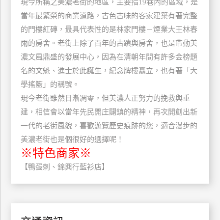
現今所稱之美濃老街的地區，主要指19巷內的區域，是
玩
當年最繁榮的商業道路，古色古味的客家建築有著完整
樂
的門樓紅磚，最具代表性的是林家門樓－煙業大王林春
地
雨的房舍。老街上除了百年的古蹟與房舍，也是帶動美
圖
濃文風鼎盛的發展中心，因為在清朝年間有許多金榜題
顧
名的文魁、進士於此誕生，紀念牌樓矗立，也有著「大
客
學搖籃」的稱號。
服
務
現今老街雖然日漸凋零，但美濃人正努力的挽救與重
建，相信會以當年先民開庄闢鎮的精神，再次開創出新
一代的老街風貌，喜歡遊覽歷史痕跡的您，適合漫步的
顧
客
美濃老街也是個很好的選擇呢！
滿
※特色商家※
意
【鴨蛋刺、錦興行藍衫店】
度
訂
單