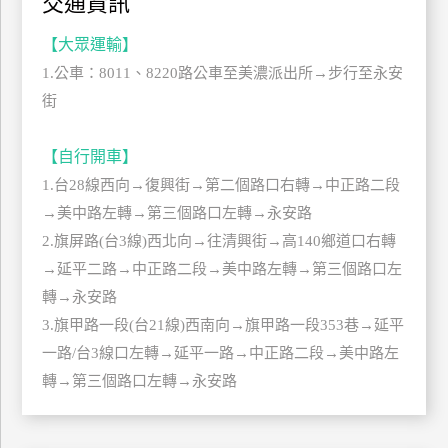
交通資訊
管
【大眾運輸】
理
1.公車：8011、8220路公車至美濃派出所→步行至永安
街
會
員
【自行開車】
帳
1.台28線西向→復興街→第二個路口右轉→中正路二段
戶
→美中路左轉→第三個路口左轉→永安路
2.旗屏路(台3線)西北向→往清興街→高140鄉道口右轉
客
→延平二路→中正路二段→美中路左轉→第三個路口左
服
轉→永安路
聯
3.旗甲路一段(台21線)西南向→旗甲路一段353巷→延平
絡
單
一路/台3線口左轉→延平一路→中正路二段→美中路左
轉→第三個路口左轉→永安路
Line
線