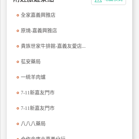
特
色
全家嘉義興雅店
民
宿
原燒-嘉義興雅店
貴族世家牛排館-嘉義友愛店...
全
球
苰安藥局
租
車
一統羊肉爐
7-11新嘉友門市
網
紅
7-11新嘉友門市
帶
你
八八八藥局
玩