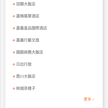
冠閣大飯店
訂
房
嘉楠風華酒店
請
嘉義皇品國際酒店
款
收
嘉義行藝文旅
據
國園商務大飯店
合
作
提
日出行旅
案
鼎川大飯店
飯
桃城茶樣子
店
合
更多 »
作