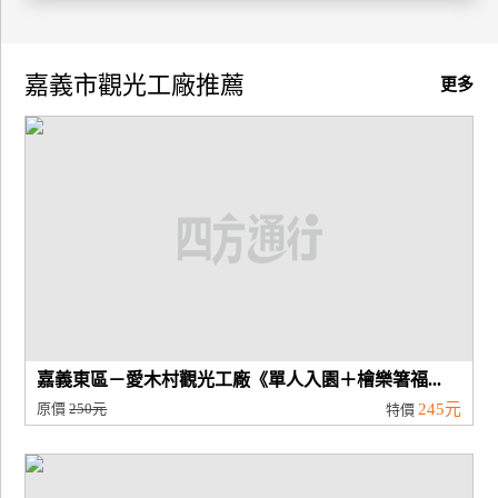
廠
商
嘉義市觀光工廠推薦
更多
合
作
旅
伴
計
劃
商
嘉義東區－愛木村觀光工廠《單人入園＋檜樂箸福...
品
原價
250元
245元
特價
宣
傳