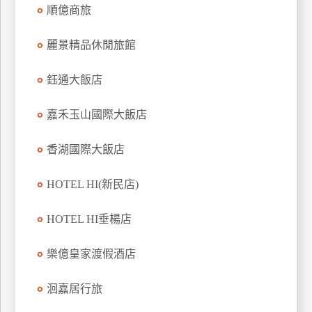
順億商旅
上
客
麗景精品休閒旅館
服
鈺通大飯店
紅
利
嘉禾玉山國際大飯店
查
詢
香湖國際大飯店
HOTEL HI(新民店)
訂
房
HOTEL HI垂楊店
Q&A
樂億皇家渡假酒店
國
洄嘉居行旅
旅
卡