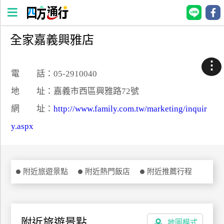
全家嘉義興雅店
四
方
⋮
通
電 話：05-2910040
行
地 址：嘉義市西區興雅路72號
訂
網 址：
http://www.family.com.tw/marketing/inquir
房
y.aspx
台
灣
訂
附近旅遊景點
附近熱門飯店
附近推薦行程
房
直接跟飯店訂房
HOT
附近旅遊景點
地圖模式