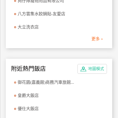
狗仔隊寵物用品有限公司
管
理
八方雲集水餃鍋貼-友愛店
大立洗衣店
會
員
更多 »
帳
戶
客
附近熱門飯店
地圖模式
服
聯
御花園(嘉義館)商務汽車旅館...
絡
單
皇爵大飯店
優仕大飯店
Line
線