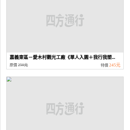
嘉義東區－愛木村觀光工廠《單人入園＋我行我塑...
原價
250元
245元
特價