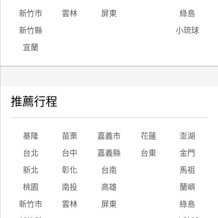
新竹市
雲林
屏東
綠島
新竹縣
小琉球
宜蘭
推薦行程
基隆
苗栗
嘉義市
花蓮
澎湖
台北
台中
嘉義縣
台東
金門
新北
彰化
台南
馬祖
桃園
南投
高雄
蘭嶼
新竹市
雲林
屏東
綠島