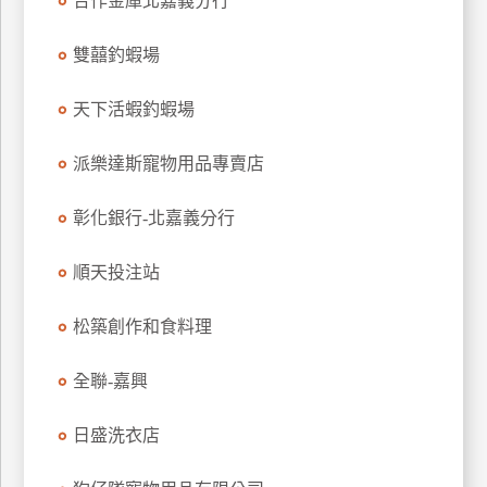
合作金庫北嘉義分行
玩
樂
雙囍釣蝦場
地
圖
天下活蝦釣蝦場
顧
派樂達斯寵物用品專賣店
客
服
務
彰化銀行-北嘉義分行
順天投注站
顧
客
松築創作和食料理
滿
意
全聯-嘉興
度
日盛洗衣店
訂
單