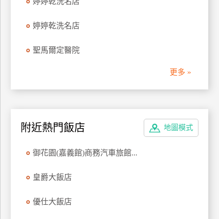
婷婷乾洗名店
管
理
婷婷乾洗名店
聖馬爾定醫院
會
員
更多 »
帳
戶
客
附近熱門飯店
地圖模式
服
聯
御花園(嘉義館)商務汽車旅館...
絡
單
皇爵大飯店
優仕大飯店
Line
線