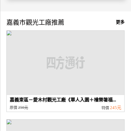
廠
商
嘉義市觀光工廠推薦
更多
合
作
旅
伴
計
劃
商
嘉義東區－愛木村觀光工廠《單人入園＋檜樂箸福...
品
原價
250元
245元
特價
宣
傳