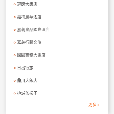
冠閣大飯店
訂
房
嘉楠風華酒店
請
嘉義皇品國際酒店
款
收
嘉義行藝文旅
據
國園商務大飯店
合
作
提
日出行旅
案
鼎川大飯店
飯
桃城茶樣子
店
合
更多 »
作