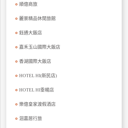
順億商旅
上
客
麗景精品休閒旅館
服
鈺通大飯店
紅
利
嘉禾玉山國際大飯店
查
詢
香湖國際大飯店
HOTEL HI(新民店)
訂
房
HOTEL HI垂楊店
Q&A
樂億皇家渡假酒店
國
洄嘉居行旅
旅
卡