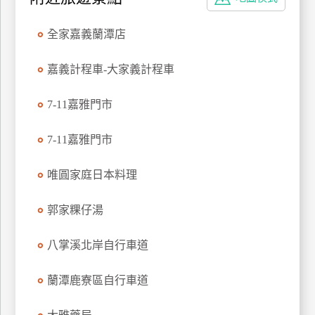
特
色
全家嘉義蘭潭店
民
宿
嘉義計程車-大家義計程車
7-11嘉雅門市
全
球
7-11嘉雅門市
租
車
唯圓家庭日本料理
郭家粿仔湯
網
紅
八掌溪北岸自行車道
帶
你
蘭潭鹿寮區自行車道
玩