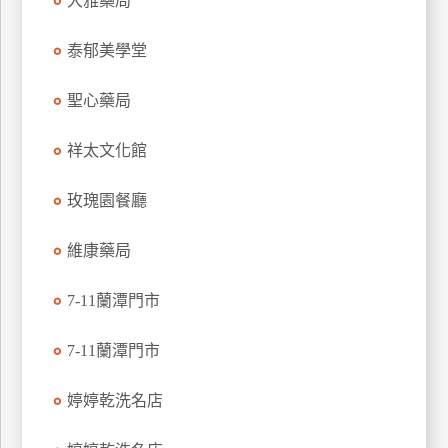
大雅藥局
玩
樂
泰郁美學堂
地
圖
聖心藥局
顧
祥太文化館
客
服
務
玫瑰園餐廳
維康藥局
顧
客
7-11蘭潭門市
滿
意
7-11蘭潭門市
度
婷婷乾洗名店
訂
單