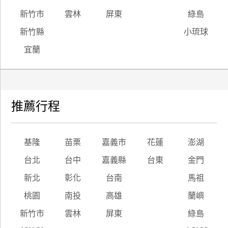
新竹市
雲林
屏東
綠島
新竹縣
小琉球
宜蘭
推薦行程
基隆
苗栗
嘉義市
花蓮
澎湖
台北
台中
嘉義縣
台東
金門
新北
彰化
台南
馬祖
桃園
南投
高雄
蘭嶼
新竹市
雲林
屏東
綠島