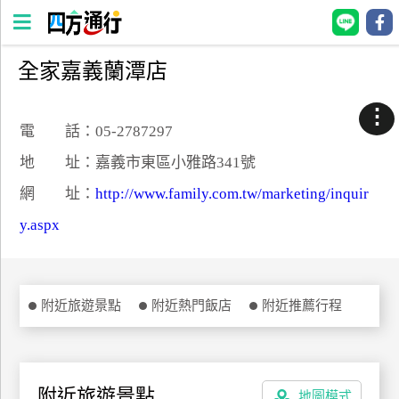
全家嘉義蘭潭店
四
方
⋮
通
電 話：05-2787297
行
地 址：嘉義市東區小雅路341號
訂
網 址：
http://www.family.com.tw/marketing/inquir
房
y.aspx
台
灣
訂
附近旅遊景點
附近熱門飯店
附近推薦行程
房
直接跟飯店訂房
HOT
附近旅遊景點
地圖模式