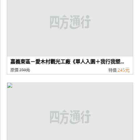
嘉義東區－愛木村觀光工廠《單人入園＋我行我塑...
原價
250元
245元
特價