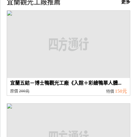
宜蘭觀光工廠推薦
更多
廠
商
合
作
旅
伴
計
劃
宜蘭五結－博士鴨觀光工廠《入館＋彩繪鴨單人體...
原價
200元
150元
特價
商
品
宣
傳