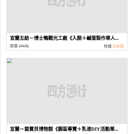
宜蘭五結－博士鴨觀光工廠《入館＋鹹蛋製作單人...
原價
200元
150元
特價
宜蘭－菌寶貝博物館《園區導覽＋乳液DIY活動單...