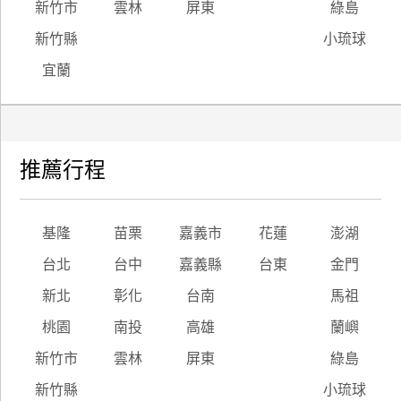
新竹市
雲林
屏東
綠島
新竹縣
小琉球
宜蘭
推薦行程
基隆
苗栗
嘉義市
花蓮
澎湖
台北
台中
嘉義縣
台東
金門
新北
彰化
台南
馬祖
桃園
南投
高雄
蘭嶼
新竹市
雲林
屏東
綠島
新竹縣
小琉球