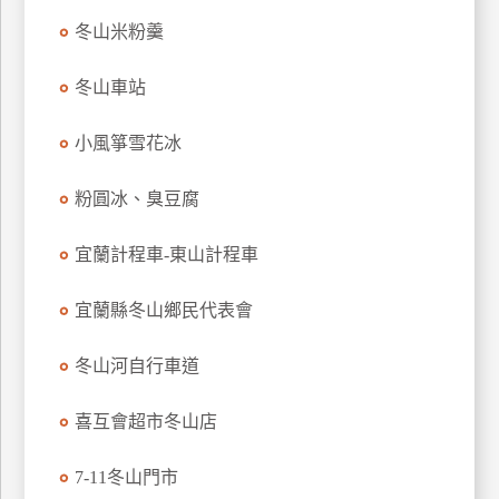
特
冬山米粉羹
色
民
冬山車站
宿
小風箏雪花冰
全
粉圓冰、臭豆腐
球
租
宜蘭計程車-東山計程車
車
宜蘭縣冬山鄉民代表會
網
冬山河自行車道
紅
帶
你
喜互會超市冬山店
玩
7-11冬山門市