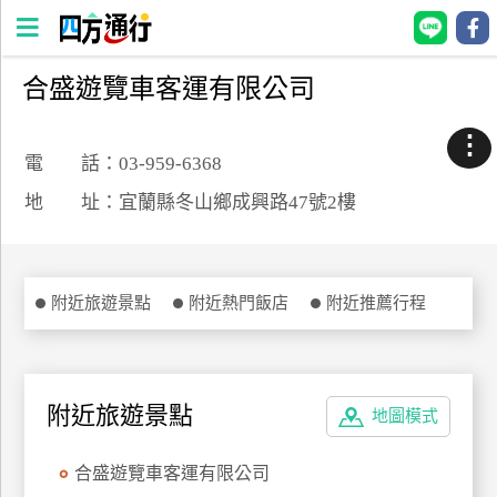
合盛遊覽車客運有限公司
四
方
⋮
通
電 話：03-959-6368
行
地 址：宜蘭縣冬山鄉成興路47號2樓
訂
房
附近旅遊景點
附近熱門飯店
附近推薦行程
台
灣
訂
房
附近旅遊景點
地圖模式
直接跟飯店訂房
HOT
合盛遊覽車客運有限公司