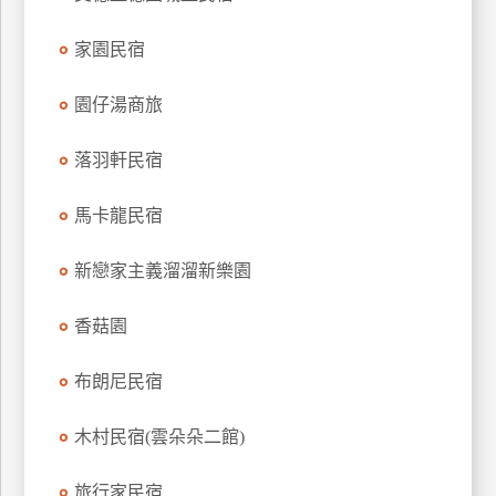
上
家園民宿
客
服
園仔湯商旅
紅
落羽軒民宿
利
查
馬卡龍民宿
詢
新戀家主義溜溜新樂園
訂
香菇園
房
Q&A
布朗尼民宿
木村民宿(雲朵朵二館)
國
旅
卡
旅行家民宿