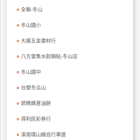
玩
全聯-冬山
樂
地
冬山國小
圖
大展五金建材行
顧
客
服
八方雲集水餃鍋貼-冬山店
務
冬山國中
顧
台塑冬瓜山
客
滿
意
郭媽媽蔥油餅
度
得利民彩券行
訂
溪南環山線自行車道
單