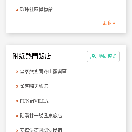
管
珍珠社區博物館
理
更多 »
會
員
帳
附近熱門飯店
戶
地圖模式
皇家熊宜蘭冬山露營區
客
服
雀客嗨夫旅館
聯
絡
FUN宿VILLA
單
礁溪廿一號溫泉旅店
Line
艾德堡德國城堡民宿
線