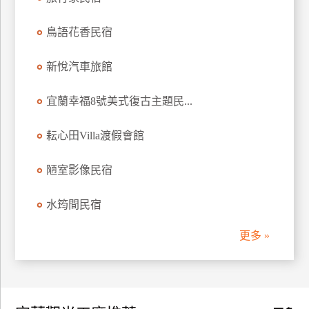
訂
房
鳥語花香民宿
新悅汽車旅館
請
款
宜蘭幸福8號美式復古主題民...
收
據
耘心田Villa渡假會館
合
作
陋室影像民宿
提
案
水筠間民宿
更多 »
飯
店
合
作