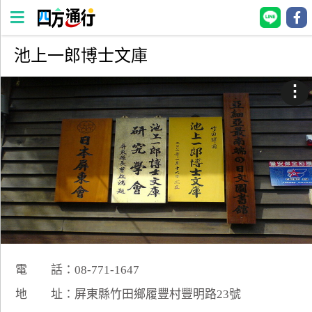
池上一郎博士文庫
四
方
⋮
通
行
訂
房
台
灣
訂
房
電 話：08-771-1647
直接跟飯店訂房
HOT
地 址：屏東縣竹田鄉履豐村豐明路23號