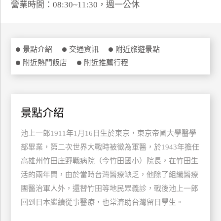
營業時間：08:30~11:30，週一公休
特
色
民
宿
景點介紹
交通資訊
附近旅遊景點
附近熱門飯店
附近推薦行程
全
球
租
景點介紹
車
池上一郎1911年1月16日生於東京，東京帝國大學醫學
部畢業，第二次世界大戰時被徵為軍醫，於1943年擔任
網
高雄州竹田庄野戰病院（今竹田國小）院長，在竹田生
紅
帶
活的兩年間，由於當時台灣醫療缺乏，他除了組織醫療
你
團醫治軍人外，還替竹田等地民眾義診，戰後池上一郎
玩
回到日本繼續從事醫療，也常濟助台灣留日學生。