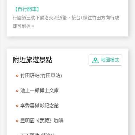
管
【自行開車】
理
行國道三號下麟洛交流道後，接台1線往竹田方向行駛
即可到達。
會
員
帳
戶
附近旅遊景點
地圖模式
竹田驛站(竹田車站)
客
服
池上一郎博士文庫
聯
絡
李秀雲攝影紀念館
單
豐明園《武藏》咖啡
Line
線