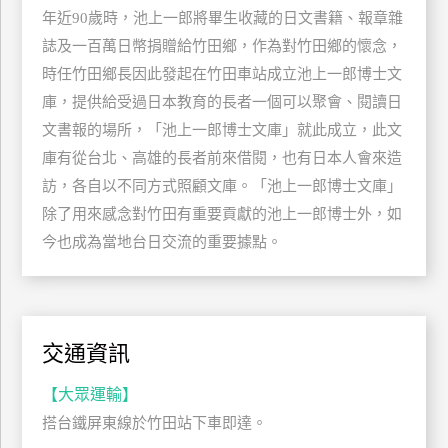
年近90歲時，池上一郎將畢生收藏的日文書籍、報章雜
玩
誌及一百萬日幣捐贈給竹田鄉，作為對竹田鄉的懷念，
樂
地
時任竹田鄉長因此發起在竹田車站成立池上一郎博士文
圖
庫，提供給受過日本教育的長者一個可以聚會、閱讀日
文書報的場所，「池上一郎博士文庫」就此成立，此文
顧
客
庫有從台北、高雄的長者前來借閱，也有日本人會來造
服
訪，各自以不同方式照顧文庫。「池上一郎博士文庫」
務
除了用來感念對竹田有重要貢獻的池上一郎博士外，如
今也成為當地台日交流的重要據點。
顧
客
滿
意
交通資訊
度
【大眾運輸】
訂
搭台鐵屏東線於竹田站下車即達。
單