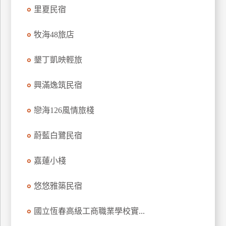
里夏民宿
牧海48旅店
墾丁凱映輕旅
興滿逸筑民宿
戀海126風情旅棧
蔚藍白鷺民宿
嘉蓮小棧
悠悠雅築民宿
國立恆春高級工商職業學校實...