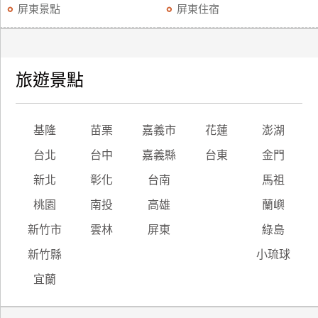
屏東景點
屏東住宿
旅遊景點
基隆
苗栗
嘉義市
花蓮
澎湖
台北
台中
嘉義縣
台東
金門
新北
彰化
台南
馬祖
桃園
南投
高雄
蘭嶼
新竹市
雲林
屏東
綠島
新竹縣
小琉球
宜蘭