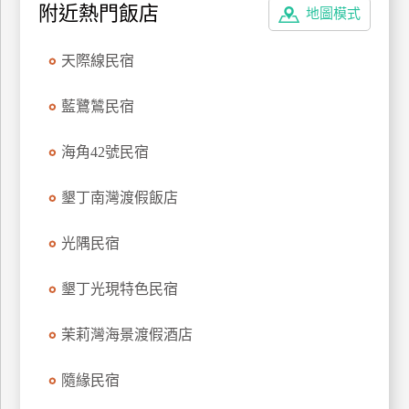
附近熱門飯店
地圖模式
廠
商
天際線民宿
合
作
藍鷺鷥民宿
海角42號民宿
旅
伴
墾丁南灣渡假飯店
計
劃
光隅民宿
墾丁光現特色民宿
商
品
茉莉灣海景渡假酒店
宣
傳
隨緣民宿