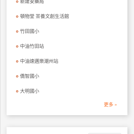
新建安藥局
訂
房
頓物堂 茶養文創生活館
竹田國小
請
款
中油竹田站
收
據
中油速邁樂潮州站
合
作
僑智國小
提
案
大明國小
飯
更多 »
店
合
作