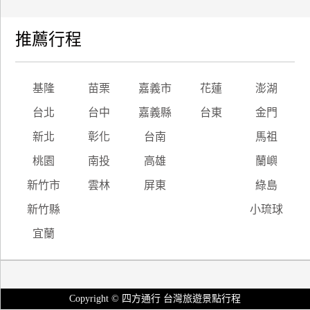
推薦行程
基隆
苗栗
嘉義市
花蓮
澎湖
台北
台中
嘉義縣
台東
金門
新北
彰化
台南
馬祖
桃園
南投
高雄
蘭嶼
新竹市
雲林
屏東
綠島
新竹縣
小琉球
宜蘭
Copyright © 四方通行 台灣旅遊景點行程