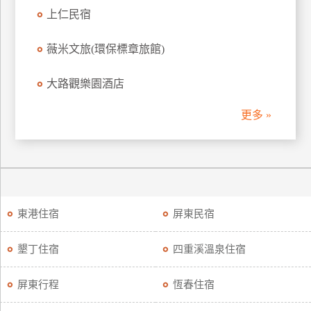
上仁民宿
薇米文旅(環保標章旅館)
大路觀樂園酒店
更多 »
東港住宿
屏東民宿
墾丁住宿
四重溪溫泉住宿
屏東行程
恆春住宿