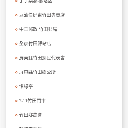
丁丁藥妝-麟洛店
上
客
豆油伯屏東竹田專賣店
服
中華郵政-竹田郵局
紅
全家竹田驛站店
利
查
屏東縣竹田鄉民代表會
詢
屏東縣竹田鄉公所
訂
惜緣亭
房
Q&A
7-11竹田門市
國
竹田鄉農會
旅
卡