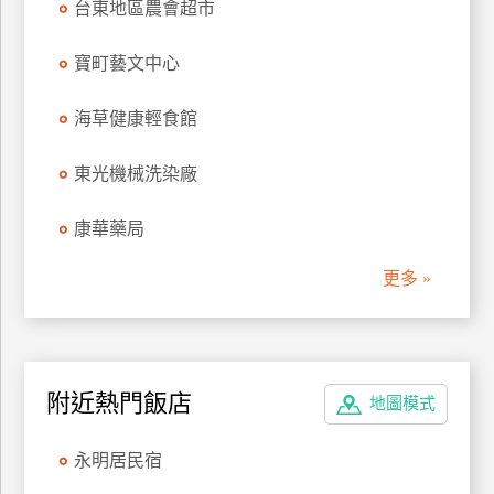
台東地區農會超市
管
理
寶町藝文中心
海草健康輕食館
會
員
東光機械洗染廠
帳
戶
康華藥局
更多 »
客
服
聯
絡
單
附近熱門飯店
地圖模式
永明居民宿
Line
線