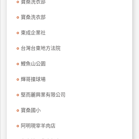
寶桑洗衣部
玩
樂
寶桑洗衣部
地
圖
東成企業社
顧
客
台灣台東地方法院
服
務
鯉魚山公園
輝哥撞球場
顧
客
滿
堅而麗興業有限公司
意
度
寶桑國小
阿明現宰羊肉店
訂
單