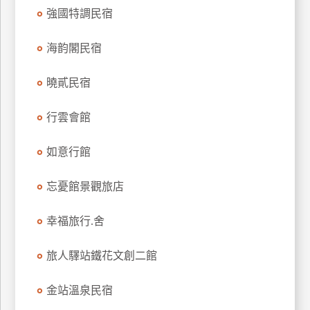
強國特調民宿
上
客
服
海韵閣民宿
曉貳民宿
紅
利
行雲會館
查
詢
如意行館
忘憂館景觀旅店
訂
房
幸福旅行.舍
Q&A
旅人驛站鐵花文創二館
國
金站溫泉民宿
旅
卡