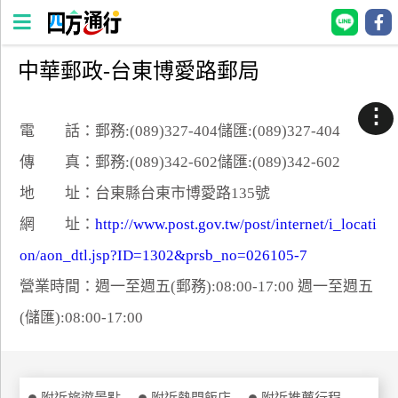
中華郵政-台東博愛路郵局
四
方
⋮
通
電 話：郵務:(089)327-404儲匯:(089)327-404
行
傳 真：郵務:(089)342-602儲匯:(089)342-602
訂
地 址：台東縣台東市博愛路135號
房
網 址：
http://www.post.gov.tw/post/internet/i_locati
on/aon_dtl.jsp?ID=1302&prsb_no=026105-7
台
灣
營業時間：週一至週五(郵務):08:00-17:00 週一至週五
訂
(儲匯):08:00-17:00
房
直接跟飯店訂房
HOT