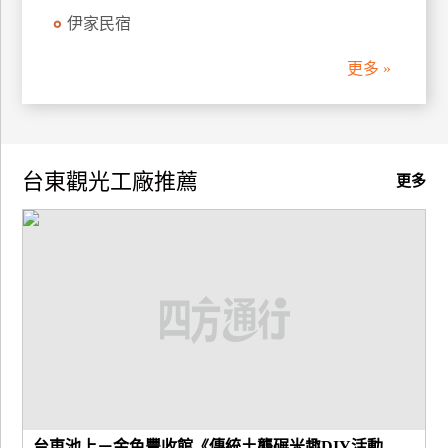
伊家民宿
廠
商
更多 »
合
作
台東觀光工廠推薦
旅
更多
伴
計
劃
商
品
宣
傳
台東池上－金色豐收館《傳統土礱碾米趣DIY活動...