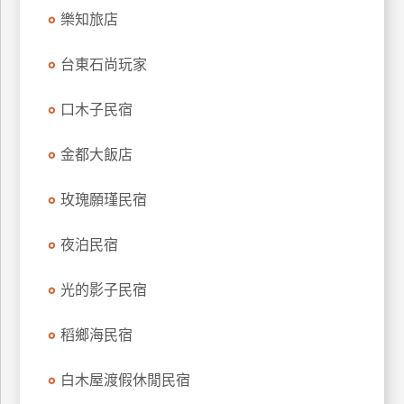
訂
樂知旅店
房
台東石尚玩家
請
口木子民宿
款
收
金都大飯店
據
玫瑰願瑾民宿
合
作
提
夜泊民宿
案
光的影子民宿
飯
店
稻鄉海民宿
合
作
白木屋渡假休閒民宿