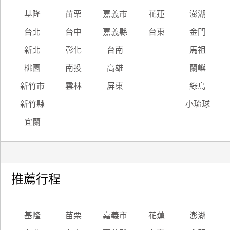
基隆
苗栗
嘉義市
花蓮
澎湖
台北
台中
嘉義縣
台東
金門
新北
彰化
台南
馬祖
桃園
南投
高雄
蘭嶼
新竹市
雲林
屏東
綠島
新竹縣
小琉球
宜蘭
推薦行程
基隆
苗栗
嘉義市
花蓮
澎湖