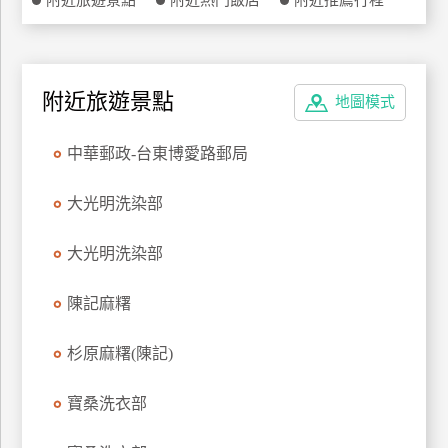
附近旅遊景點
附近熱門飯店
附近推薦行程
特
色
民
宿
附近旅遊景點
地圖模式
中華郵政-台東博愛路郵局
全
球
大光明洗染部
租
車
大光明洗染部
陳記麻糬
網
紅
杉原麻糬(陳記)
帶
你
玩
寶桑洗衣部