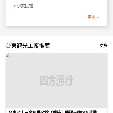
伊家民宿
廠
商
更多 »
合
作
台東觀光工廠推薦
旅
更多
伴
計
劃
商
品
宣
傳
台東池上－金色豐收館《傳統土礱碾米趣DIY活動...