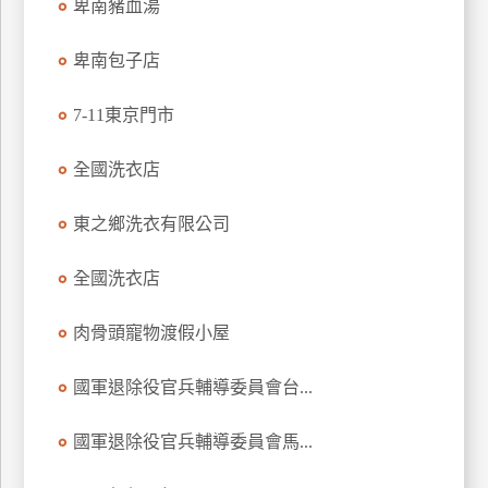
卑南豬血湯
玩
樂
卑南包子店
地
圖
7-11東京門市
顧
客
全國洗衣店
服
務
東之鄉洗衣有限公司
全國洗衣店
顧
客
滿
肉骨頭寵物渡假小屋
意
度
國軍退除役官兵輔導委員會台...
國軍退除役官兵輔導委員會馬...
訂
單