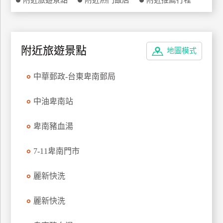
附近旅遊景點
附近熱門飯店
附近推薦行程
特
色
民
宿
附近旅遊景點
地圖模式
中華郵政-台東卑南郵局
全
球
中油卑南站
租
車
卑南豬血湯
7-11卑南門市
網
紅
麗新快洗
帶
你
玩
麗新快洗