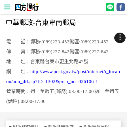
中華郵政-台東卑南郵局
四
方
⋮
通
電 話：郵務:(089)223-452儲匯:(089)223-452
行
傳 真：郵務:(089)227-842儲匯:(089)227-842
訂
地 址：台東縣台東市更生北路42號
房
網 址：
http://www.post.gov.tw/post/internet/i_locati
on/aon_dtl.jsp?ID=1302&prsb_no=026106-1
台
灣
營業時間：週一至週五(郵務):08:00-17:00 週一至週五
訂
(儲匯):08:00-17:00
房
直接跟飯店訂房
HOT