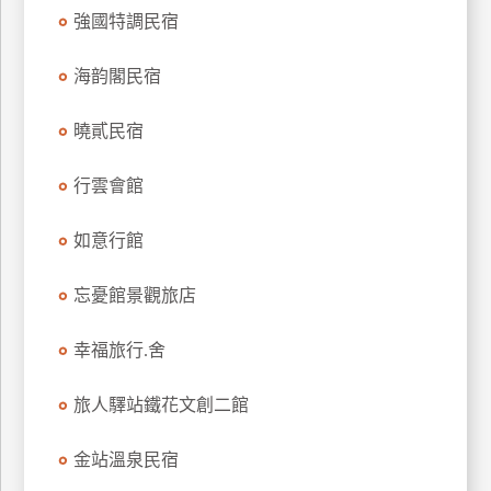
強國特調民宿
上
客
服
海韵閣民宿
曉貳民宿
紅
利
行雲會館
查
詢
如意行館
忘憂館景觀旅店
訂
房
幸福旅行.舍
Q&A
旅人驛站鐵花文創二館
國
金站溫泉民宿
旅
卡