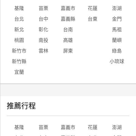
基隆
苗栗
嘉義市
花蓮
澎湖
台北
台中
嘉義縣
台東
金門
新北
彰化
台南
馬祖
桃園
南投
高雄
蘭嶼
新竹市
雲林
屏東
綠島
新竹縣
小琉球
宜蘭
推薦行程
基隆
苗栗
嘉義市
花蓮
澎湖