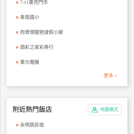
7-11東亮門市
管
理
卑南國小
肉骨頭寵物渡假小屋
會
員
頭彩之家彩券行
帳
戶
東元電機
更多 »
客
服
聯
絡
單
附近熱門飯店
地圖模式
永明居民宿
Line
線