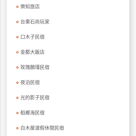
訂
樂知旅店
房
台東石尚玩家
請
口木子民宿
款
收
金都大飯店
據
玫瑰願瑾民宿
合
作
提
夜泊民宿
案
光的影子民宿
飯
店
稻鄉海民宿
合
作
白木屋渡假休閒民宿