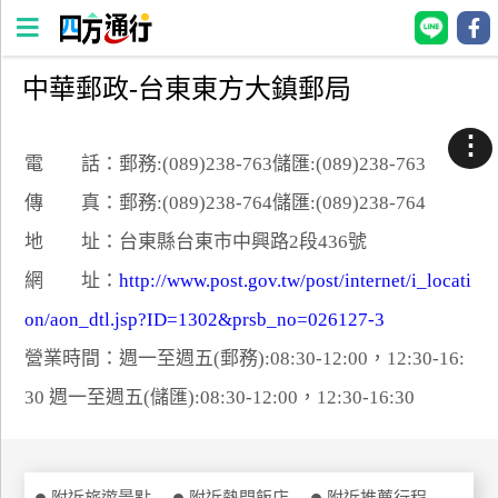
中華郵政-台東東方大鎮郵局
四
方
⋮
通
電 話：郵務:(089)238-763儲匯:(089)238-763
行
傳 真：郵務:(089)238-764儲匯:(089)238-764
訂
地 址：台東縣台東市中興路2段436號
房
網 址：
http://www.post.gov.tw/post/internet/i_locati
on/aon_dtl.jsp?ID=1302&prsb_no=026127-3
台
灣
營業時間：週一至週五(郵務):08:30-12:00，12:30-16:
訂
30 週一至週五(儲匯):08:30-12:00，12:30-16:30
房
直接跟飯店訂房
HOT