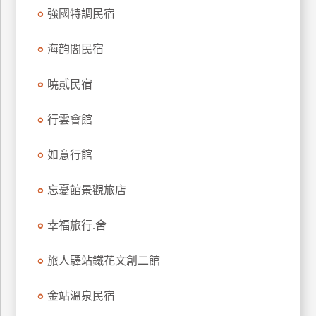
強國特調民宿
上
客
服
海韵閣民宿
曉貳民宿
紅
利
行雲會館
查
詢
如意行館
忘憂館景觀旅店
訂
房
幸福旅行.舍
Q&A
旅人驛站鐵花文創二館
國
金站溫泉民宿
旅
卡