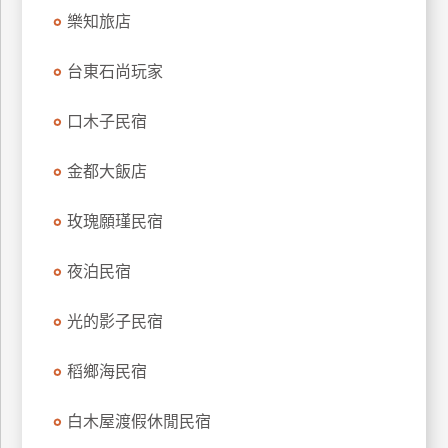
訂
樂知旅店
房
台東石尚玩家
請
口木子民宿
款
收
金都大飯店
據
玫瑰願瑾民宿
合
作
提
夜泊民宿
案
光的影子民宿
飯
店
稻鄉海民宿
合
作
白木屋渡假休閒民宿