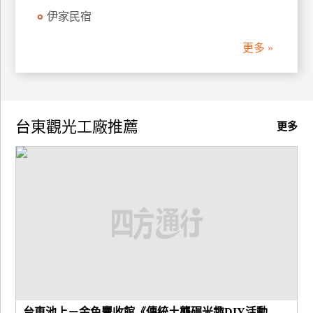
伊家民宿
廠
商
更多 »
合
作
台東觀光工廠推薦
旅
更多
伴
計
劃
商
品
宣
傳
台東池上－金色豐收館《傳統土礱碾米趣DIY活動...