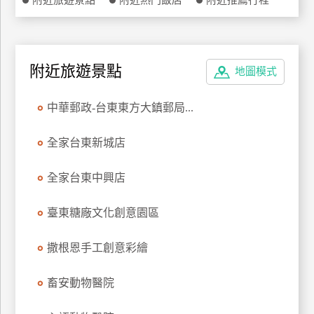
附近旅遊景點
附近熱門飯店
附近推薦行程
特
色
民
宿
附近旅遊景點
地圖模式
中華郵政-台東東方大鎮郵局...
全
球
全家台東新城店
租
車
全家台東中興店
臺東糖廠文化創意園區
網
紅
撒根恩手工創意彩繪
帶
你
玩
畜安動物醫院