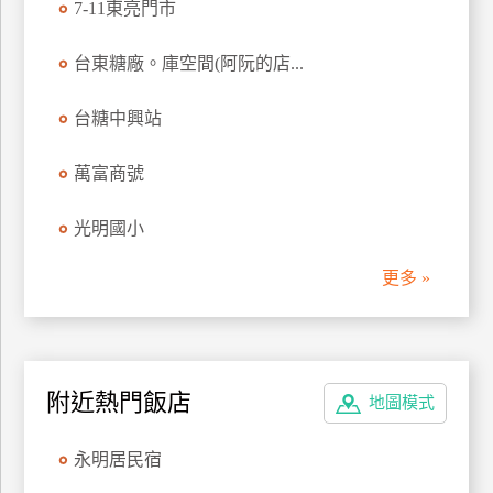
7-11東亮門市
管
理
台東糖廠。庫空間(阿阮的店...
台糖中興站
會
員
萬富商號
帳
戶
光明國小
更多 »
客
服
聯
絡
單
附近熱門飯店
地圖模式
永明居民宿
Line
線