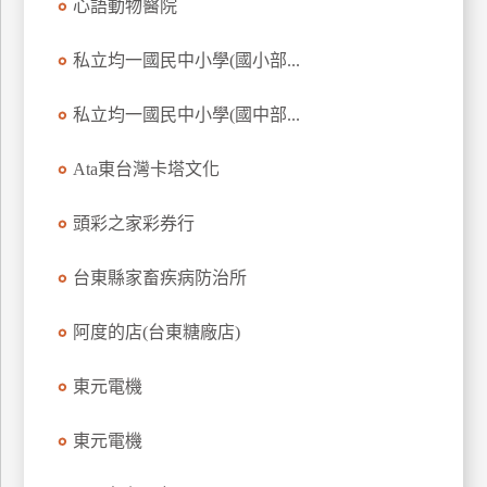
心語動物醫院
玩
樂
私立均一國民中小學(國小部...
地
圖
私立均一國民中小學(國中部...
顧
客
Ata東台灣卡塔文化
服
務
頭彩之家彩券行
台東縣家畜疾病防治所
顧
客
滿
阿度的店(台東糖廠店)
意
度
東元電機
東元電機
訂
單