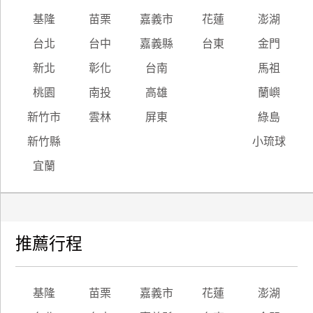
基隆
苗栗
嘉義市
花蓮
澎湖
台北
台中
嘉義縣
台東
金門
新北
彰化
台南
馬祖
桃園
南投
高雄
蘭嶼
新竹市
雲林
屏東
綠島
新竹縣
小琉球
宜蘭
推薦行程
基隆
苗栗
嘉義市
花蓮
澎湖