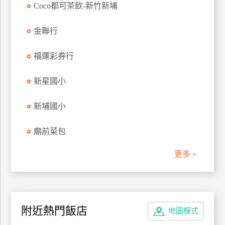
Coco都可茶飲-新竹新埔
上
客
金聯行
服
福運彩券行
紅
新星國小
利
查
詢
新埔國小
廟前菜包
訂
房
更多 »
Q&A
國
附近熱門飯店
旅
地圖模式
卡