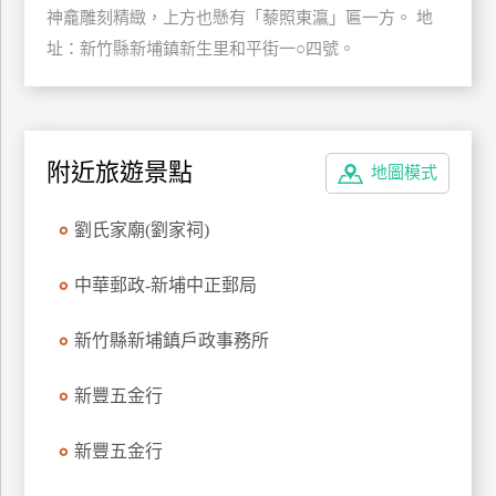
神龕雕刻精緻，上方也懸有「藜照東瀛」匾一方。 地
玩
址：新竹縣新埔鎮新生里和平街一○四號。
樂
地
圖
顧
附近旅遊景點
客
地圖模式
服
務
劉氏家廟(劉家祠)
顧
中華郵政-新埔中正郵局
客
滿
新竹縣新埔鎮戶政事務所
意
度
新豐五金行
新豐五金行
訂
單