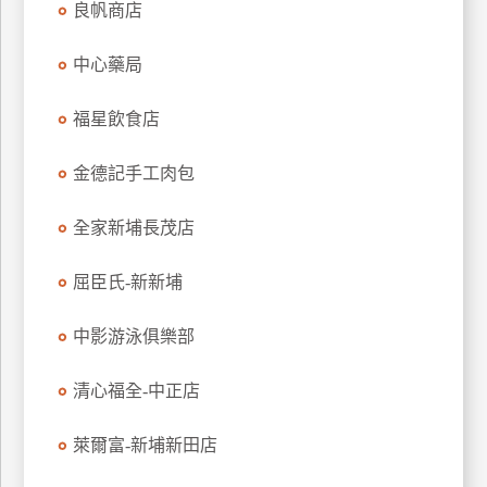
良帆商店
管
理
中心藥局
福星飲食店
會
員
金德記手工肉包
帳
戶
全家新埔長茂店
客
屈臣氏-新新埔
服
聯
中影游泳俱樂部
絡
單
清心福全-中正店
萊爾富-新埔新田店
Line
線