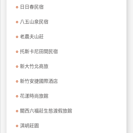
訂
日日春民宿
房
八五山泉民宿
請
老農夫山莊
款
收
托斯卡尼田間民宿
據
新大竹北商旅
合
作
提
新竹安捷國際酒店
案
花漾時尚旅館
飯
店
關西六福莊生態渡假旅館
合
作
淇岄莊園