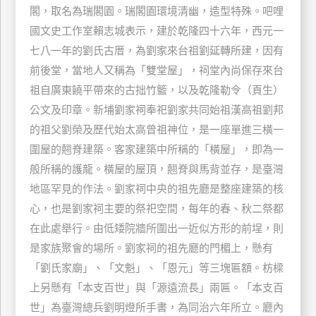
閣，取名為瑞閣園。瑞閣園環境清幽，造型特殊。吧哩
特
國文史工作室賴志城表示，建於乾隆四十六年，西元一
色
民
七八一年的劉氏古厝，為劉家來台祖劉延轉所建，因有
宿
前後堂，當地人又稱為「雙堂屋」，祠堂內尚保存來台
祖自廣東饒平帶來的古拙竹籃，以及乾隆勒令（頁生）
公文及印章。新埔劉家祠奉祀劉家共同始祖漢高祖劉邦
全
的祖父劉榮及歷代始太高曾祖神位，是一座單進三橫一
球
圍屋的翹脊建築。客家建築中所稱的「橫屋」，即為一
租
車
般所稱的護龍。橫屋的屋頂，翹脊與馬背並存，是臺灣
地區罕見的作法。劉家祠中央的祖先廳是整座建築的核
心，也是劉家祠主要的祭祀空間，每年的春、秋二祭都
網
在此處舉行。由低矮院牆所圍出一近似方形的前埕，則
紅
是家族聚會的場所。劉家祠的祖先廳的門楣上，懸有
帶
你
「劉氏家廟」、「文魁」、「恩元」等三塊匾額。枋樑
玩
上另懸有「本支百世」與「源遠流長」兩匾。「本支百
世」為臺灣總兵劉明燈所手書，為同治六年所立。廳內