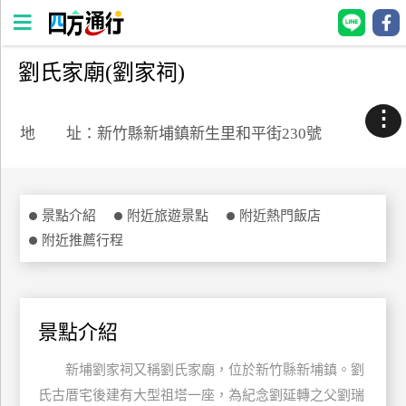
劉氏家廟(劉家祠)
四
方
⋮
通
地 址：新竹縣新埔鎮新生里和平街230號
行
訂
房
景點介紹
附近旅遊景點
附近熱門飯店
附近推薦行程
台
灣
訂
房
景點介紹
新埔劉家祠又稱劉氏家廟，位於新竹縣新埔鎮。劉
直接跟飯店訂房
HOT
氏古厝宅後建有大型祖塔一座，為紀念劉延轉之父劉瑞