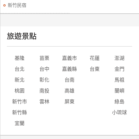
新竹民宿
旅遊景點
基隆
苗栗
嘉義市
花蓮
澎湖
台北
台中
嘉義縣
台東
金門
新北
彰化
台南
馬祖
桃園
南投
高雄
蘭嶼
新竹市
雲林
屏東
綠島
新竹縣
小琉球
宜蘭