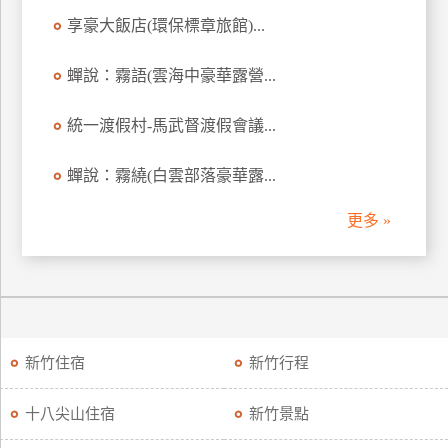
享豪大飯店(環保標章旅館)...
廠
商
蟬說：霧語(雲海中豪華露營...
合
作
統一渡假村-馬武督渡假會議...
蟬說：霧繞(白雲部落豪華露...
旅
伴
更多 »
計
劃
商
品
新竹住宿
新竹行程
宣
傳
十八尖山住宿
新竹景點