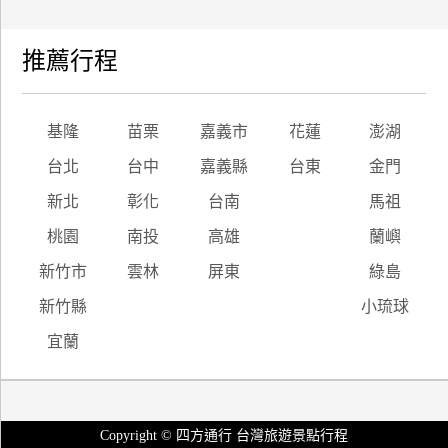
推薦行程
基隆
苗栗
嘉義市
花蓮
澎湖
台北
台中
嘉義縣
台東
金門
新北
彰化
台南
馬祖
桃園
南投
高雄
蘭嶼
新竹市
雲林
屏東
綠島
新竹縣
小琉球
宜蘭
Copyright © 四方通行 台灣旅遊景點行程