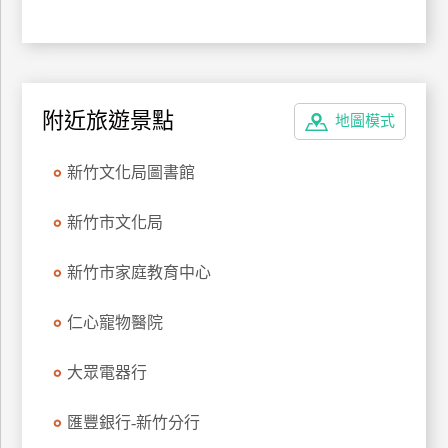
訂
房
請
附近旅遊景點
地圖模式
款
收
新竹文化局圖書館
據
新竹市文化局
合
作
提
新竹市家庭教育中心
案
仁心寵物醫院
飯
店
大眾電器行
合
作
匯豐銀行-新竹分行