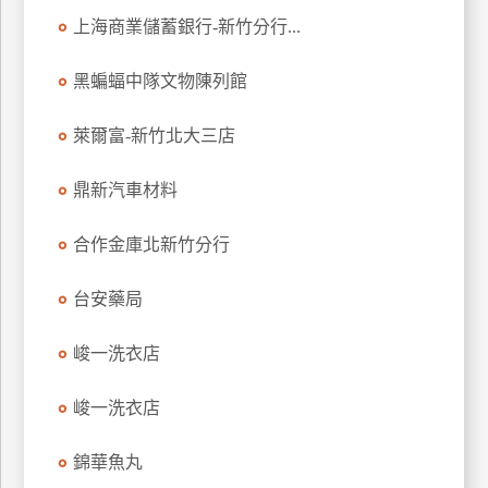
上海商業儲蓄銀行-新竹分行...
廠
商
黑蝙蝠中隊文物陳列館
合
作
萊爾富-新竹北大三店
鼎新汽車材料
旅
伴
合作金庫北新竹分行
計
劃
台安藥局
商
峻一洗衣店
品
宣
峻一洗衣店
傳
錦華魚丸