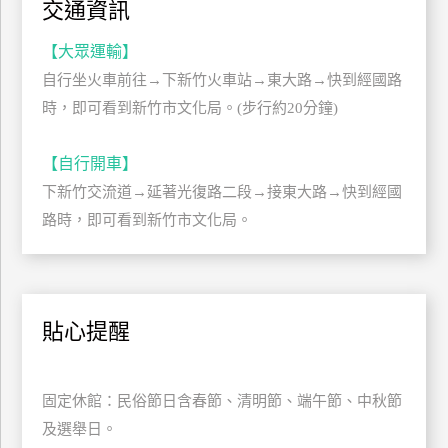
交通資訊
管
理
【大眾運輸】
自行坐火車前往→下新竹火車站→東大路→快到經國路
時，即可看到新竹市文化局。(步行約20分鐘)
會
員
帳
【自行開車】
戶
下新竹交流道→延著光復路二段→接東大路→快到經國
路時，即可看到新竹市文化局。
客
服
聯
貼心提醒
絡
單
固定休館：民俗節日含春節、清明節、端午節、中秋節
Line
及選舉日。
線