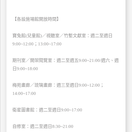
上
客
【各設施場館開放時間】
服
寶兔館(兒童館)／視聽室／竹塹文獻室：週二至週日
紅
9:00~12:00；13:00~17:00
利
查
期刊室／開架閱覽室：週二至週五9:00~21:00/週六、週
詢
日9:00~18:00
訂
梅苑畫廊／琉璃畫廊：週三至週日9:00~12:00；
房
14:00~17:00
Q&A
衛星圖書館：週二至週日9:00~17:00
國
旅
自修室：週二至週日8:30~21:00
卡