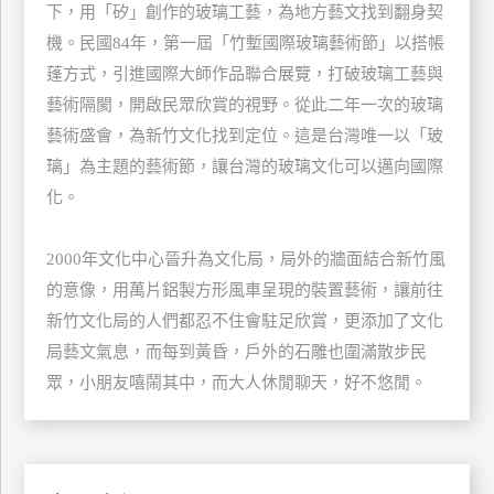
下，用「矽」創作的玻璃工藝，為地方藝文找到翻身契
玩
機。民國84年，第一屆「竹塹國際玻璃藝術節」以搭帳
樂
蓬方式，引進國際大師作品聯合展覽，打破玻璃工藝與
地
圖
藝術隔閡，開啟民眾欣賞的視野。從此二年一次的玻璃
藝術盛會，為新竹文化找到定位。這是台灣唯一以「玻
顧
璃」為主題的藝術節，讓台灣的玻璃文化可以邁向國際
客
服
化。
務
2000年文化中心晉升為文化局，局外的牆面結合新竹風
顧
的意像，用萬片鋁製方形風車呈現的裝置藝術，讓前往
客
新竹文化局的人們都忍不住會駐足欣賞，更添加了文化
滿
局藝文氣息，而每到黃昏，戶外的石雕也圍滿散步民
意
眾，小朋友嘻鬧其中，而大人休閒聊天，好不悠閒。
度
訂
單