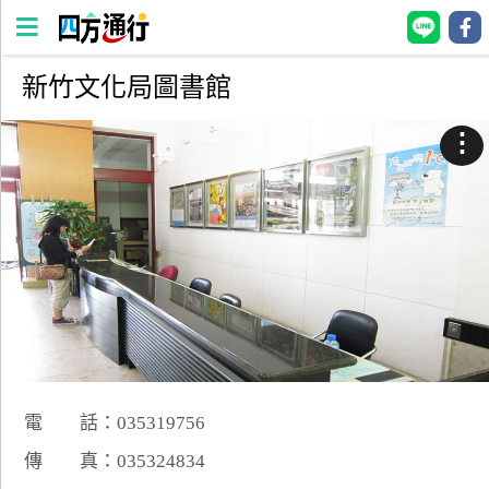
新竹文化局圖書館
四
方
⋮
通
行
訂
房
台
灣
訂
房
電 話：035319756
直接跟飯店訂房
HOT
傳 真：035324834