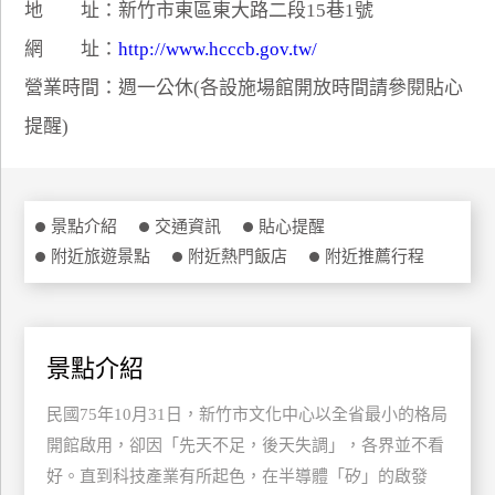
地 址：新竹市東區東大路二段15巷1號
特
網 址：
http://www.hcccb.gov.tw/
色
民
營業時間：週一公休(各設施場館開放時間請參閱貼心
宿
提醒)
全
球
景點介紹
交通資訊
貼心提醒
租
附近旅遊景點
附近熱門飯店
附近推薦行程
車
網
景點介紹
紅
帶
民國75年10月31日，新竹市文化中心以全省最小的格局
你
玩
開館啟用，卻因「先天不足，後天失調」，各界並不看
好。直到科技產業有所起色，在半導體「矽」的啟發