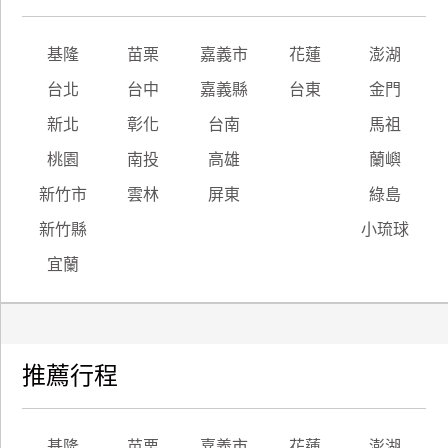
基隆
苗栗
嘉義市
花蓮
澎湖
台北
台中
嘉義縣
台東
金門
新北
彰化
台南
馬祖
桃園
南投
高雄
蘭嶼
新竹市
雲林
屏東
綠島
新竹縣
小琉球
宜蘭
推薦行程
基隆
苗栗
嘉義市
花蓮
澎湖