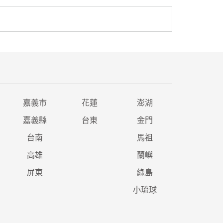
嘉義市
花蓮
澎湖
嘉義縣
台東
金門
台南
馬祖
高雄
蘭嶼
屏東
綠島
小琉球