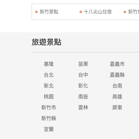
新竹景點
十八尖山住宿
新竹
旅遊景點
基隆
苗栗
嘉義市
台北
台中
嘉義縣
新北
彰化
台南
桃園
南投
高雄
新竹市
雲林
屏東
新竹縣
宜蘭