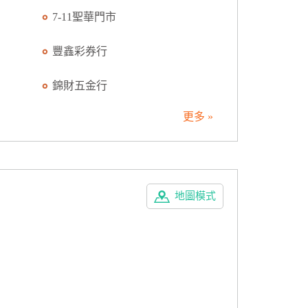
7-11聖華門市
豐鑫彩券行
錦財五金行
更多 »
地圖模式