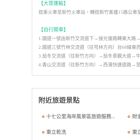
【大眾運輸】
搭乘火車至新竹火車站，轉搭新竹客運15路公車
【自行開車】
1.國道一號由新竹交流道下→接光復路轉東大路
2.國道三號竹林交流道（往芎林方向）台68線
3.茄冬交流道（往新竹方向）→茄冬景觀大道→
4.香山交流道（往新竹方向）→西濱快速道路→
附近旅遊景點
十七公里海岸風景區旅遊服務...
財
東立乾洗
東