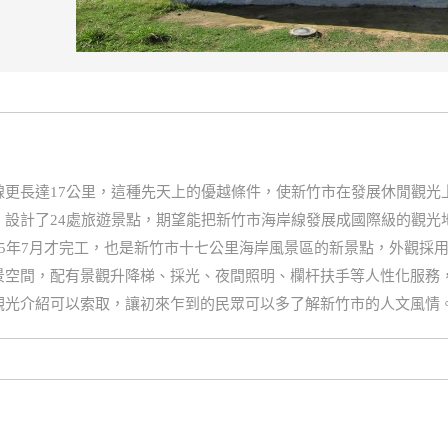
線更長達17公里，這種先天上的優越條件，使新竹市在發展休閒觀光
，設計了24處旅遊景點，期望能把新竹市海岸線發展成國際級的觀光
5年7月才完工，也是新竹市十七公里海岸風景區的新景點，外觀採
空間，配有景觀升降梯、採光、夜間照明、欄杆扶手等人性化服務，
觀光介紹可以索取，讓初來乍到的民眾可以多了解新竹市的人文風情