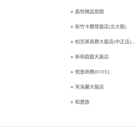
晶悅精品旅館
新竹卡爾登飯店(北大館)
柏克萊商務大飯店(中正店)...
新苑庭園大飯店
微旅商務HOTEL
芙洛麗大飯店
和選旅