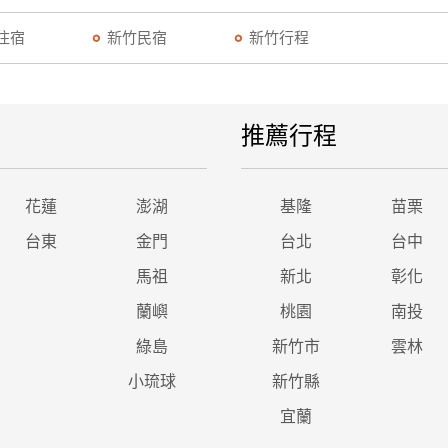
住宿
新竹民宿
新竹行程
推薦行程
花蓮
澎湖
基隆
苗栗
台東
金門
台北
台中
馬祖
新北
彰化
蘭嶼
桃園
南投
綠島
新竹市
雲林
小琉球
新竹縣
宜蘭