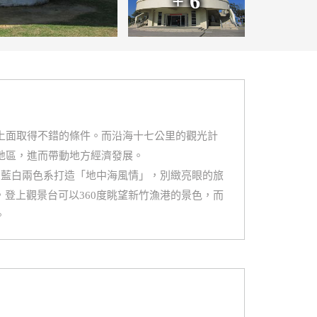
+ 6
上面取得不錯的條件。而沿海十七公里的觀光計
地區，進而帶動地方經濟發展。
用藍白兩色系打造「地中海風情」，別緻亮眼的旅
登上觀景台可以360度眺望新竹漁港的景色，而
。