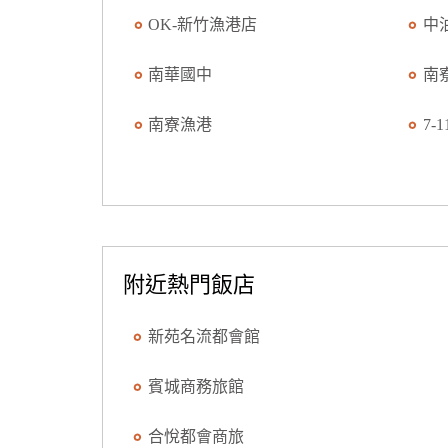
OK-新竹漁港店
中
南華國中
南
南寮漁港
7-
附近熱門飯店
新苑名流都會館
賓城商務旅館
合悅都會商旅