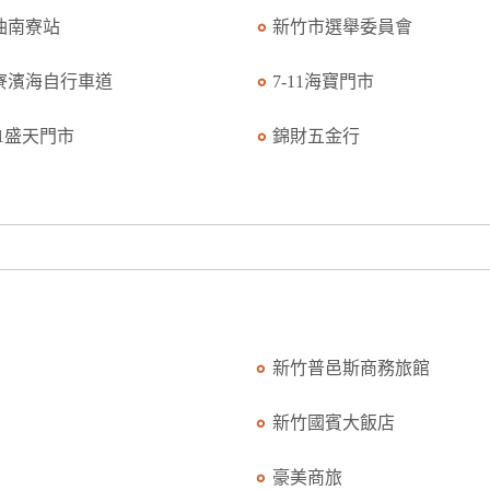
油南寮站
新竹市選舉委員會
寮濱海自行車道
7-11海寶門市
11盛天門市
錦財五金行
新竹普邑斯商務旅館
新竹國賓大飯店
豪美商旅