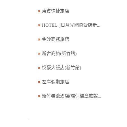
東賓快捷旅店
HOTEL j日月光國際飯店新...
金沙商務旅館
新舍商旅(新竹館)
悅豪大飯店(新竹館)
左岸假期旅店
新竹老爺酒店(環保標章旅館...