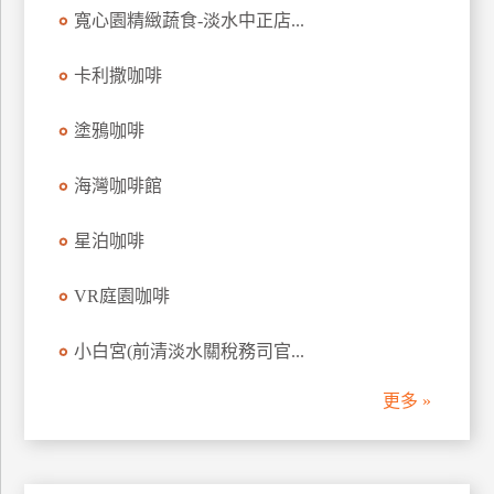
寬心園精緻蔬食-淡水中正店...
訂
房
卡利撒咖啡
請
塗鴉咖啡
款
收
海灣咖啡館
據
星泊咖啡
合
作
提
VR庭園咖啡
案
小白宮(前清淡水關稅務司官...
飯
更多 »
店
合
作