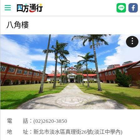
八角樓
四
方
⋮
通
行
訂
房
台
灣
訂
房
電 話：(02)2620-3850
直接跟飯店訂房
HOT
地 址：新北市淡水區真理街26號(淡江中學內)