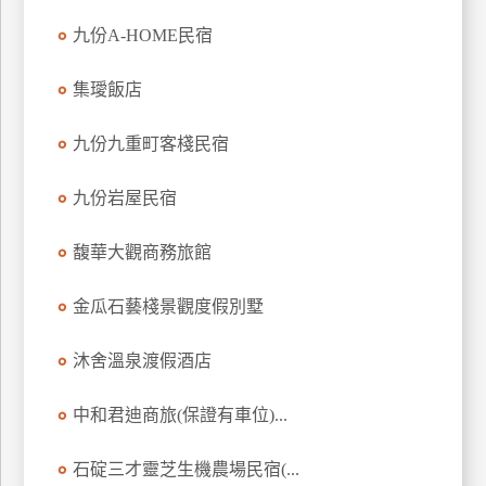
九份A-HOME民宿
集璦飯店
九份九重町客棧民宿
九份岩屋民宿
馥華大觀商務旅館
金瓜石藝棧景觀度假別墅
沐舍溫泉渡假酒店
中和君迪商旅(保證有車位)...
石碇三才靈芝生機農場民宿(...