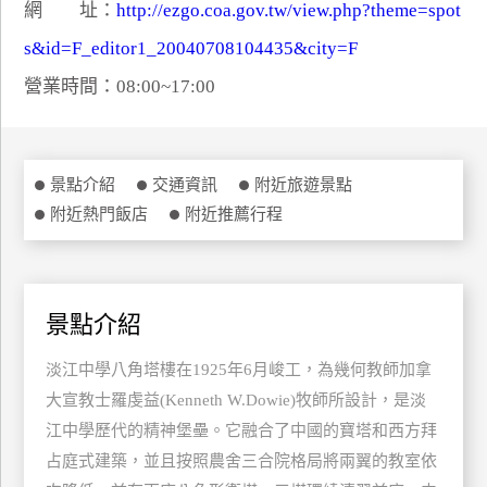
網 址：
http://ezgo.coa.gov.tw/view.php?theme=spot
特
s&id=F_editor1_20040708104435&city=F
色
民
營業時間：08:00~17:00
宿
全
景點介紹
交通資訊
附近旅遊景點
球
附近熱門飯店
附近推薦行程
租
車
景點介紹
網
紅
淡江中學八角塔樓在1925年6月峻工，為幾何教師加拿
帶
大宣教士羅虔益(Kenneth W.Dowie)牧師所設計，是淡
你
江中學歷代的精神堡壘。它融合了中國的寶塔和西方拜
玩
占庭式建築，並且按照農舍三合院格局將兩翼的教室依