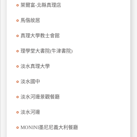
萊爾富-北縣真理店
上
客
馬偕故居
服
真理大學教士會館
紅
利
理學堂大書院(牛津書院)
查
詢
淡水真理大學
淡水國中
訂
房
淡水河邊景觀餐廳
Q&A
淡水河邊
國
MONINI墨尼尼義大利餐廳
旅
卡