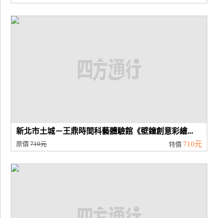
新北市土城－王鼎時間科藝體驗館《壁鐘創意彩繪...
原價
710元
710元
特價