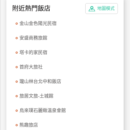
附近熱門飯店
地圖模式
廠
商
金山金色陽光民宿
合
作
安盛商務旅館
塔卡的家民宿
旅
伴
計
首府大旅社
劃
瓏山林台北中和飯店
商
旅居文旅-土城館
品
宣
烏來璞石麗緻溫泉會館
傳
熊趣旅店