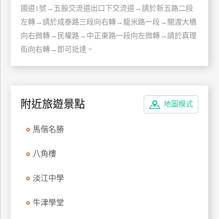
國道1號→五股交流道出口下交流道→請於新五路二段
管
左轉→請於成泰路三段向右轉→龍米路一段→關渡大橋
理
向右微轉→民權路→中正東路一段向左微轉→請於真理
街向右轉→即可抵達。
會
員
帳
戶
附近旅遊景點
地圖模式
客
馬偕名勝
服
聯
八角樓
絡
單
淡江中學
牛津學堂
Line
線