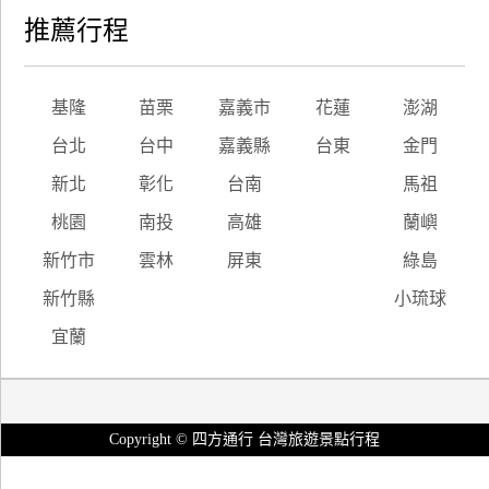
推薦行程
基隆
苗栗
嘉義市
花蓮
澎湖
台北
台中
嘉義縣
台東
金門
新北
彰化
台南
馬祖
桃園
南投
高雄
蘭嶼
新竹市
雲林
屏東
綠島
新竹縣
小琉球
宜蘭
Copyright © 四方通行 台灣旅遊景點行程