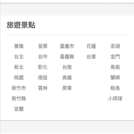
旅遊景點
基隆
苗栗
嘉義市
花蓮
澎湖
台北
台中
嘉義縣
台東
金門
新北
彰化
台南
馬祖
桃園
南投
高雄
蘭嶼
新竹市
雲林
屏東
綠島
新竹縣
小琉球
宜蘭