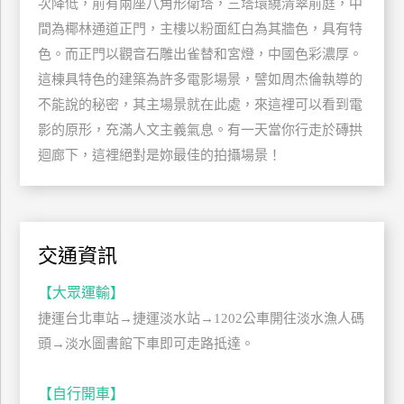
次降低，前有兩座八角形衛塔，三塔環繞清翠前庭，中
玩
間為椰林通道正門，主樓以粉面紅白為其牆色，具有特
樂
色。而正門以觀音石雕出雀替和宮燈，中國色彩濃厚。
地
這棟具特色的建築為許多電影場景，譬如周杰倫執導的
圖
不能說的秘密，其主場景就在此處，來這裡可以看到電
顧
影的原形，充滿人文主義氣息。有一天當你行走於磚拱
客
迴廊下，這裡絕對是妳最佳的拍攝場景！
服
務
顧
交通資訊
客
滿
【大眾運輸】
意
度
捷運台北車站→捷運淡水站→1202公車開往淡水漁人碼
頭→淡水圖書館下車即可走路抵達。
訂
【自行開車】
單