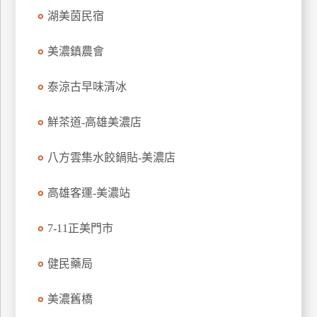
湖美茵民宿
廠
商
美濃鎮農會
合
作
泰涼古早味清冰
鮮茶道-高雄美濃店
旅
伴
八方雲集水餃鍋貼-美濃店
計
劃
高雄客運-美濃站
商
7-11正美門市
品
宣
健民藥局
傳
美濃舊橋