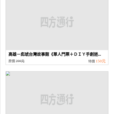
高雄－彪琥台灣故事館《單人門票＋ＤＩＹ手創迷...
原價
200元
150元
特價