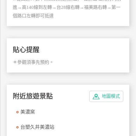
上
進→高140線到左轉→台28線右轉→福美路右轉→第一
客
個路口左轉即可抵達
服
紅
貼心提醒
利
查
＊參觀須事先預約。
詢
訂
房
附近旅遊景點
地圖模式
Q&A
美濃窯
國
台塑久井美濃站
旅
卡