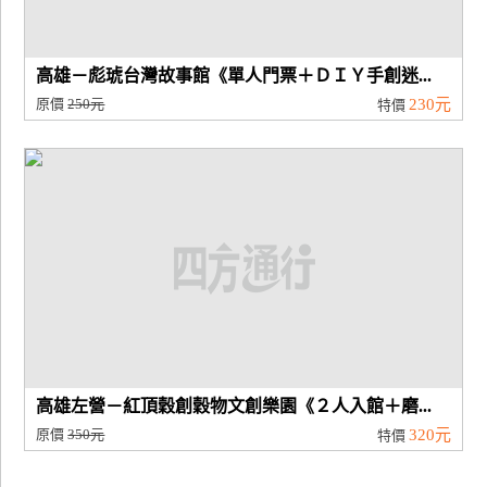
高雄－彪琥台灣故事館《單人門票＋ＤＩＹ手創迷...
原價
250元
230元
特價
高雄左營－紅頂穀創穀物文創樂園《２人入館＋磨...
原價
350元
320元
特價