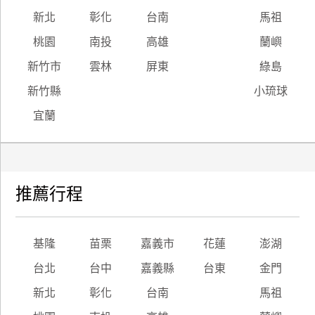
新北
彰化
台南
馬祖
桃園
南投
高雄
蘭嶼
新竹市
雲林
屏東
綠島
新竹縣
小琉球
宜蘭
推薦行程
基隆
苗栗
嘉義市
花蓮
澎湖
台北
台中
嘉義縣
台東
金門
新北
彰化
台南
馬祖