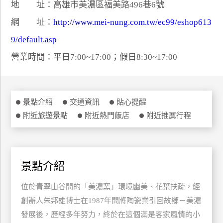
地 址：高雄市美濃區福美路496巷6號
特
網 址：
http://www.mei-nung.com.tw/ec99/eshop613
色
民
9/default.asp
宿
營業時間：平日7:00~17:00；假日8:30~17:00
全
球
景點介紹
交通資訊
貼心提醒
租
附近旅遊景點
附近熱門飯店
附近推薦行程
車
網
景點介紹
紅
帶
位於青翠山谷間的「美濃窯」環境幽美、花葉扶疏，經
你
玩
創辦人朱邦雄博士在1987年間將陶瓷業引回故鄉－美濃
發展後，歷經多年努力，終於在這個滿是客家風情的小