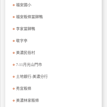
訂
福安國小
房
福安粄條當歸鴨
請
李家當歸鴨
款
收
敬字亭
據
美濃民俗村
合
作
提
7-11月光山門市
案
土地銀行-美濃分行
飯
秀宜粄條
店
合
作
美濃林家粄條