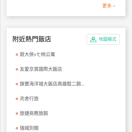
更多 »
附近熱門飯店
地圖模式
遊大俠x七桃公寓
友愛京賞國際大飯店
旗豐海洋城大飯店高雄駁二館...
兆舍行旅
旅捷商務旅館
瑞城別舘