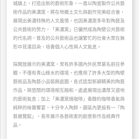
城鎮上，打造出新的藝術形象。一直以陶瓷製作公共藝
玩
術作品的美濃窯，將在地鄉土文化與創作完美結合後，
樂
展現出美濃特殊的人文風情，也因美濃窯多年對陶藝及
地
圖
公共藝術的努力，「美濃窯」已儼然成為陶壁公共藝術
的代名詞，普及的公共藝術品也讓繁忙的社會大眾在無
顧
形中耳濡目染，培養個人心性與人文氣息。
客
服
務
採開放展示的美濃窯，常有許多國內外民眾慕名前往參
觀，不僅有青山綠水的環境，也應用了許多大型的陶壁
顧
藝術品及陶藝小品裝飾庭園，各式造型新穎精美的陶藝
客
作品，與悠閒的環境相互融和，處處展現出濃厚又道地
滿
的藝術氣息；加上「美濃窯燒咖啡」香醇的咖啡香氣與
意
純粹的味蕾饗宴，十分令人陶醉。園區內更設有一「陶
度
藝展覽館」，長年展示各藝術家的創意新作及經典作
品。
訂
單