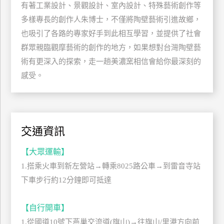
有著工業設計、景觀設計、室內設計、特殊藝術創作等
管
多樣專長的創作人朱博士，不僅將陶壁藝術引進故鄉，
理
也吸引了各路的專家好手到此相互學習，並提供了社會
群眾親臨觀摩藝術的創作的地方，如果想對台灣陶壁藝
會
術有更深入的探索，走一趟美濃窯相信會給你最深刻的
員
感受。
帳
戶
客
交通資訊
服
【大眾運輸】
聯
絡
1.搭乘火車到新左營站→轉乘8025路公車→到雷音寺站
單
下車步行約12分鐘即可抵達
【自行開車】
Line
1.從國道10號下燕巢交流道(旗山)→往旗山/里港方向前
線