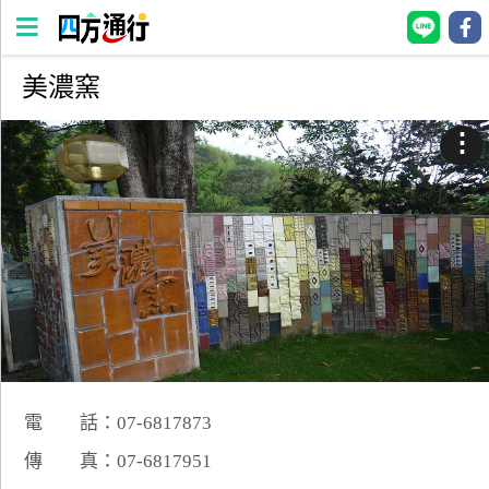
美濃窯
四
方
⋮
通
行
訂
房
台
灣
訂
房
電 話：07-6817873
直接跟飯店訂房
HOT
傳 真：07-6817951