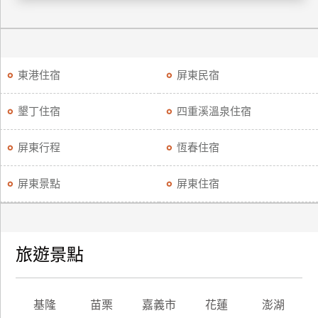
廠
商
合
東港住宿
屏東民宿
作
墾丁住宿
四重溪溫泉住宿
旅
伴
屏東行程
恆春住宿
計
劃
屏東景點
屏東住宿
商
品
旅遊景點
宣
傳
基隆
苗栗
嘉義市
花蓮
澎湖