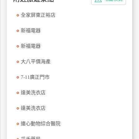
特
色
全家屏東正裕店
民
宿
新福電器
新福電器
全
球
大八平價海產
租
車
7-11廣正門市
達美洗衣店
網
紅
達美洗衣店
帶
你
連心動物綜合醫院
玩