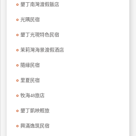
墾丁南灣渡假飯店
上
客
光隅民宿
服
墾丁光現特色民宿
紅
利
茉莉灣海景渡假酒店
查
詢
隨緣民宿
里夏民宿
訂
房
牧海48旅店
Q&A
墾丁凱映輕旅
國
興滿逸筑民宿
旅
卡