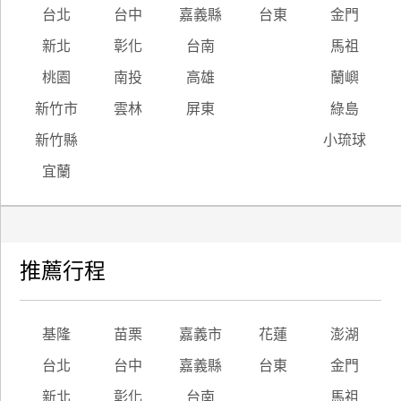
台北
台中
嘉義縣
台東
金門
新北
彰化
台南
馬祖
桃園
南投
高雄
蘭嶼
新竹市
雲林
屏東
綠島
新竹縣
小琉球
宜蘭
推薦行程
基隆
苗栗
嘉義市
花蓮
澎湖
台北
台中
嘉義縣
台東
金門
新北
彰化
台南
馬祖