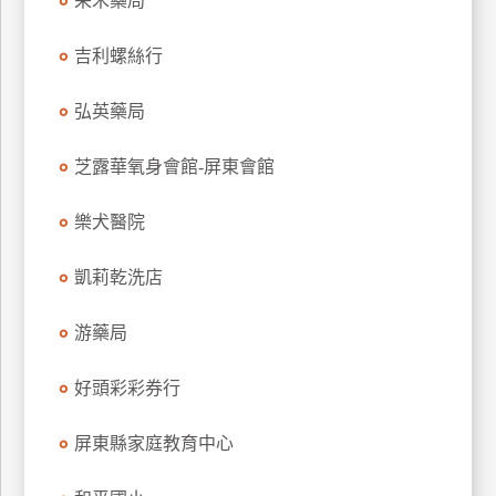
采禾藥局
玩
樂
吉利螺絲行
地
圖
弘英藥局
顧
芝露華氧身會館-屏東會館
客
服
務
樂犬醫院
凱莉乾洗店
顧
客
游藥局
滿
意
好頭彩彩券行
度
屏東縣家庭教育中心
訂
單