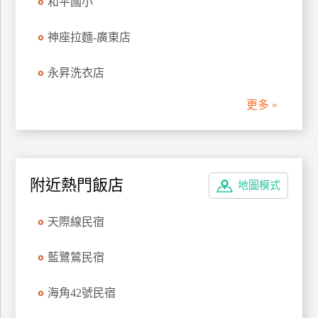
和平國小
管
理
神座拉麵-廣東店
永昇洗衣店
會
員
更多 »
帳
戶
客
附近熱門飯店
地圖模式
服
聯
天際線民宿
絡
單
藍鷺鷥民宿
海角42號民宿
Line
線