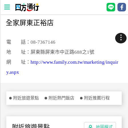
全家屏東正裕店
四
方
⋮
通
電 話：08-7367146
行
地 址：屏東縣屏東市中正路688之1號
訂
網 址：
http://www.family.com.tw/marketing/inquir
房
y.aspx
台
灣
訂
附近旅遊景點
附近熱門飯店
附近推薦行程
房
直接跟飯店訂房
HOT
附近旅遊景點
地圖模式