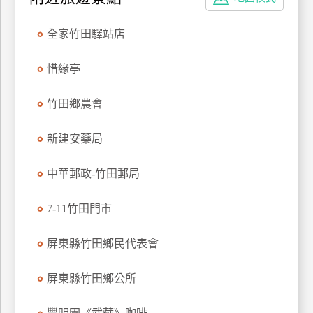
特
色
全家竹田驛站店
民
宿
惜緣亭
竹田鄉農會
全
球
新建安藥局
租
車
中華郵政-竹田郵局
7-11竹田門市
網
紅
屏東縣竹田鄉民代表會
帶
你
屏東縣竹田鄉公所
玩