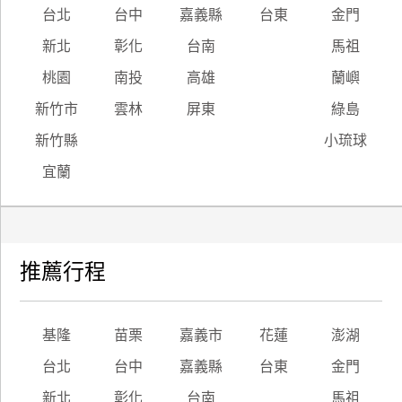
台北
台中
嘉義縣
台東
金門
新北
彰化
台南
馬祖
桃園
南投
高雄
蘭嶼
新竹市
雲林
屏東
綠島
新竹縣
小琉球
宜蘭
推薦行程
基隆
苗栗
嘉義市
花蓮
澎湖
台北
台中
嘉義縣
台東
金門
新北
彰化
台南
馬祖