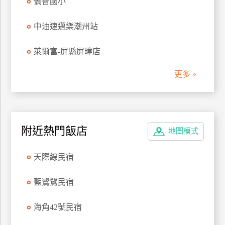
僑智國小
管
理
中油速邁樂潮州站
萊爾富-屏縣屏瑋店
會
員
更多 »
帳
戶
客
附近熱門飯店
地圖模式
服
聯
天際線民宿
絡
單
藍鷺鷥民宿
海角42號民宿
Line
線