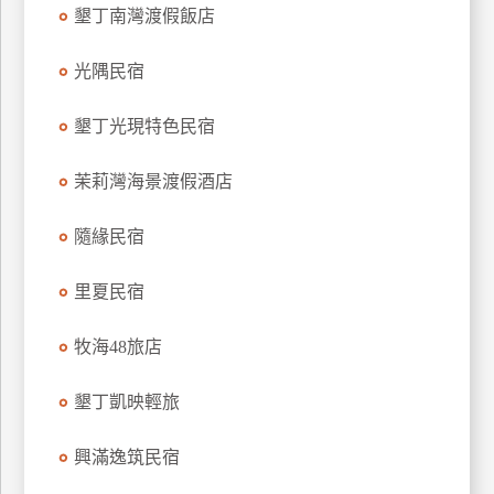
墾丁南灣渡假飯店
上
客
光隅民宿
服
墾丁光現特色民宿
紅
利
茉莉灣海景渡假酒店
查
詢
隨緣民宿
里夏民宿
訂
房
牧海48旅店
Q&A
墾丁凱映輕旅
國
興滿逸筑民宿
旅
卡