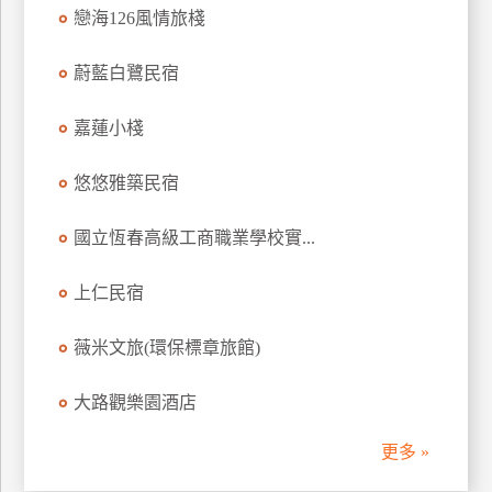
戀海126風情旅棧
訂
房
蔚藍白鷺民宿
請
嘉蓮小棧
款
收
悠悠雅築民宿
據
國立恆春高級工商職業學校實...
合
作
提
上仁民宿
案
薇米文旅(環保標章旅館)
飯
大路觀樂園酒店
店
合
更多 »
作