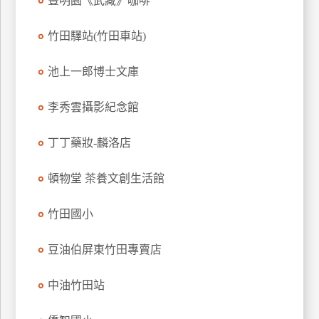
豐明園《武藏》咖啡
玩
樂
竹田驛站(竹田車站)
地
圖
池上一郎博士文庫
顧
李秀雲攝影紀念館
客
服
務
丁丁藥妝-麟洛店
頓物堂 茶養文創生活館
顧
客
竹田國小
滿
意
豆油伯屏東竹田專賣店
度
中油竹田站
訂
單