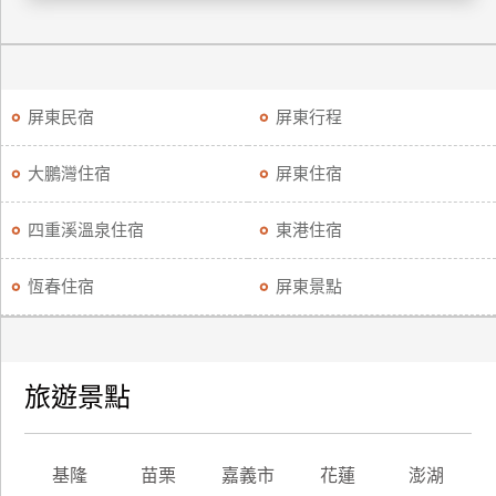
廠
商
合
屏東民宿
屏東行程
作
大鵬灣住宿
屏東住宿
旅
伴
四重溪溫泉住宿
東港住宿
計
劃
恆春住宿
屏東景點
商
品
旅遊景點
宣
傳
基隆
苗栗
嘉義市
花蓮
澎湖