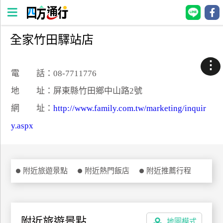
全家竹田驛站店
四
方
⋮
通
電 話：08-7711776
行
地 址：屏東縣竹田鄉中山路2號
訂
網 址：
http://www.family.com.tw/marketing/inquir
房
y.aspx
台
灣
訂
附近旅遊景點
附近熱門飯店
附近推薦行程
房
直接跟飯店訂房
HOT
附近旅遊景點
地圖模式