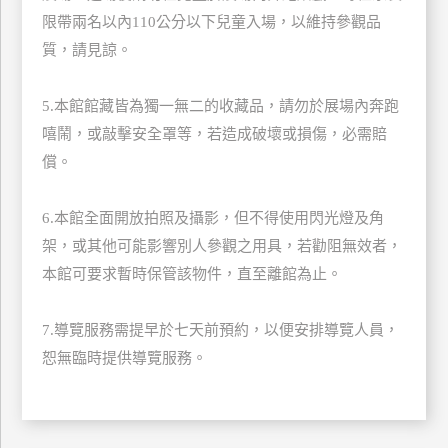
限帶兩名以內110公分以下兒童入場，以維持參觀品
廠
質，請見諒。
商
合
5.本館館藏皆為獨一無二的收藏品，請勿於展場內奔跑
作
嘻鬧，或敲擊安全罩等，若造成破壞或損傷，必需賠
償。
旅
伴
6.本館全面開放拍照及攝影，但不得使用閃光燈及角
計
架，或其他可能影響別人參觀之用具，若勸阻無效者，
劃
本館可要求暫時保管該物件，直至離館為止。
商
7.導覽服務需提早於七天前預約，以便安排導覽人員，
品
恕無臨時提供導覽服務。
宣
傳