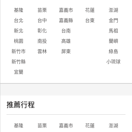
基隆
苗栗
嘉義市
花蓮
澎湖
台北
台中
嘉義縣
台東
金門
新北
彰化
台南
馬祖
桃園
南投
高雄
蘭嶼
新竹市
雲林
屏東
綠島
新竹縣
小琉球
宜蘭
推薦行程
基隆
苗栗
嘉義市
花蓮
澎湖