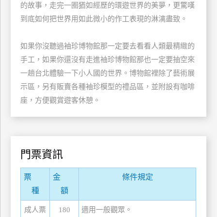
的故事，走完一圈猶如經歷的環遊世界的美夢，更驚嘆
玩
到底如何把世界用如此微小的作工表現的淋漓盡致。
樂
地
圖
如果你沒聽過袖珍博物館那一定要去看看人類最精緻的
手工，如果你還沒有走進袖珍博物館那也一定要抽空來
顧
一趟台北體驗一下小人國的世界。
博物館裡除了藝術展
客
服
示區，另有販賣各種袖珍模型的禮品區，並附設有咖啡
務
座，方便觀賞遊客休憩。
顧
客
滿
門票資訊
意
度
票
金
條件規定
種
額
訂
成人票
180
適用一般觀眾。
單