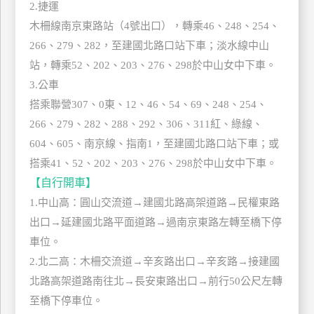
2.捷運
上
木柵線南京東路站（4號出口），轉乘46、248、254、
客
266、279、282，至建國北路口站下車；淡水線中山
服
站，轉乘52、202、203、276、298於中山女中下車。
3.公車
紅
搭乘聯營307、0東、12、46、54、69、248、254、
利
266、279、282、288、292、306、311紅、綠線、
查
604、605、南京線、指南1，至建國北路口站下車；或
詢
搭乘41、52、202、203、276、298於中山女中下車。
【自行開車】
訂
1.中山高：圓山交流道→建國北路高架道路→民權東路
房
出口→延建國北路平面道路→過南京東路左轉至橋下停
Q&A
車位。
2.北二高：木柵交流道→辛亥路出口→辛亥路→接建國
國
北路高架道路南往北→長安東路出口→前行50公尺左轉
旅
至橋下停車位。
卡