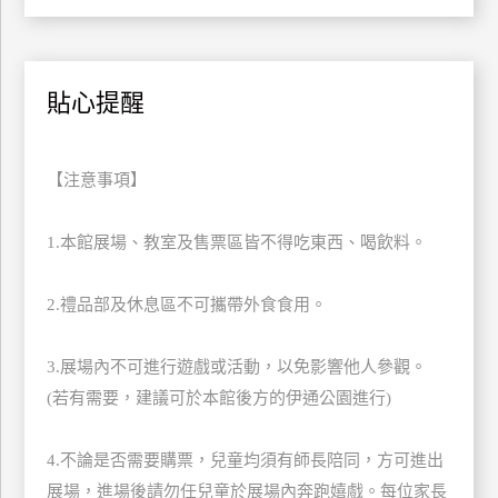
訂
房
貼心提醒
請
款
收
【注意事項】
據
1.本館展場、教室及售票區皆不得吃東西、喝飲料。
合
作
提
2.禮品部及休息區不可攜帶外食食用。
案
3.展場內不可進行遊戲或活動，以免影響他人參觀。
飯
(若有需要，建議可於本館後方的伊通公園進行)
店
合
4.不論是否需要購票，兒童均須有師長陪同，方可進出
作
展場，進場後請勿任兒童於展場內奔跑嬉戲。每位家長