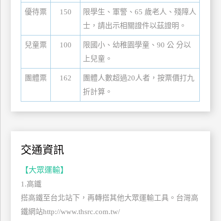
管
優待票
150
限學生、軍警、65 歲老人、殘障人
理
士，請出示相關證件以茲證明。
兒童票
100
限國小、幼稚園學童、90 公 分以
會
上兒童。
員
團體票
162
團體人數超過20人者，按票價打九
帳
折計算。
戶
客
服
交通資訊
聯
絡
【大眾運輸】
單
1.高鐵
搭高鐵至台北站下，再轉搭其他大眾運輸工具。台灣高
Line
鐵網站http://www.thsrc.com.tw/
線