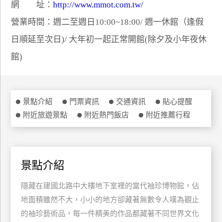
網 址：
http://www.mmot.com.tw/
特
營業時間：週二至週日10:00~18:00/ 週一休館（逢假
色
民
日順延至次日)/ 大年初一起正常開館(除夕及小年夜休
宿
館)
全
球
景點介紹
門票資訊
交通資訊
貼心提醒
租
附近旅遊景點
附近熱門飯店
附近推薦行程
車
網
景點介紹
紅
帶
隱藏在建國北路中大樓地下室裡的當代袖珍博物館，佔
你
玩
地面積雖然不大，小小的地方卻藏著無數令人嘆為觀止
的袖珍藝術品，每一件精美的作品都藏著不同世界文化