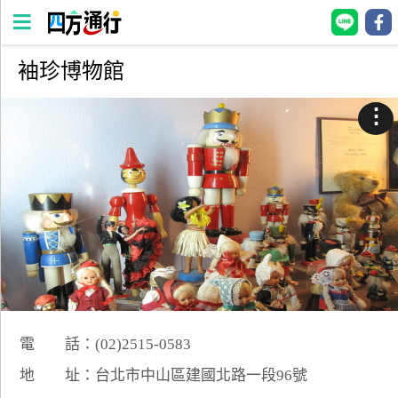
袖珍博物館
四
方
⋮
通
行
訂
房
台
灣
訂
房
電 話：(02)2515-0583
直接跟飯店訂房
HOT
地 址：台北市中山區建國北路一段96號