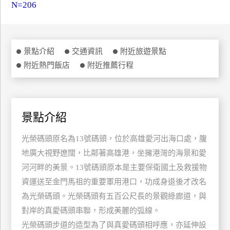
N=206
特
色
民
宿
景點介紹
交通資訊
附近旅遊景點
附近熱門飯店
附近推薦行程
全
球
租
景點介紹
車
光榮碼頭原名為13號碼頭，位於高雄愛河出海口處，腹
地廣大視野遼闊，比鄰著高雄港，坐擁港灣的海景和愛
網
河河畔的美景。13號碼頭原本是主要保衛國土及救援物
紅
帶
資運送至金門馬祖的重要軍用港口，功成身退後才改名
你
為光榮碼頭。光榮碼頭有五百公尺長的景觀綠廊道，與
玩
對岸的真愛碼頭串聯，形成美麗的弧線。
光榮碼頭步道的造型為了與真愛碼頭相呼應，亦延伸設