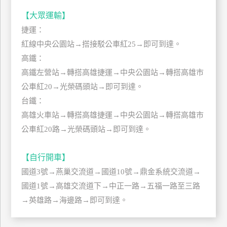
管
【大眾運輸】
理
捷運：
紅線中央公園站→搭接駁公車紅25→即可到達。
會
高鐵：
員
高鐵左營站→轉搭高雄捷運→中央公園站→轉搭高雄市
帳
公車紅20→光榮碼頭站→即可到達。
戶
台鐵：
高雄火車站→轉搭高雄捷運→中央公園站→轉搭高雄市
公車紅20路→光榮碼頭站→即可到達。
客
服
聯
【自行開車】
絡
國道3號→燕巢交流道→國道10號→鼎金系統交流道→
單
國道1號→高雄交流道下→中正一路→五福一路至三路
→英雄路→海邊路→即可到達。
Line
線