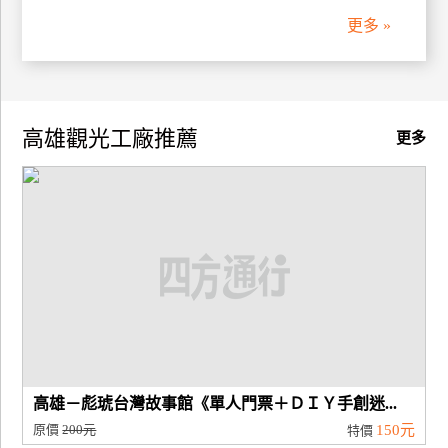
更多 »
高雄觀光工廠推薦
更多
高雄－彪琥台灣故事館《單人門票＋ＤＩＹ手創迷...
原價
200元
150元
特價