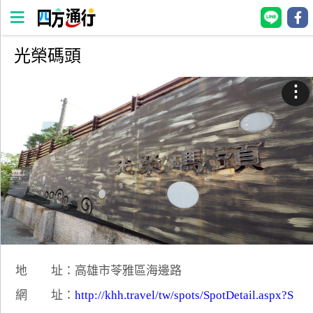
光榮碼頭
四
方
⋮
通
行
訂
房
台
灣
訂
房
地 址：高雄市苓雅區海邊路
直接跟飯店訂房
HOT
網 址：
http://khh.travel/tw/spots/SpotDetail.aspx?S