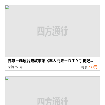
高雄－彪琥台灣故事館《單人門票＋ＤＩＹ手創迷...
原價
250元
230元
特價