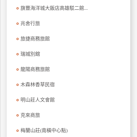
旗豐海洋城大飯店高雄駁二館...
兆舍行旅
旅捷商務旅館
瑞城別舘
龍陽商務旅館
木森林香草民宿
明山莊人文會館
克來商旅
梅蘭山莊(南橫中心點)