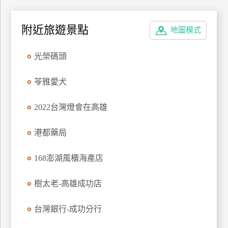
上
客
附近旅遊景點
地圖模式
服
光榮碼頭
紅
苓雅愛犬
利
查
詢
2022台灣燈會在高雄
港都藥局
訂
房
168澎湖風櫃海產店
Q&A
樹太老-高雄成功店
國
台灣銀行-成功分行
旅
卡