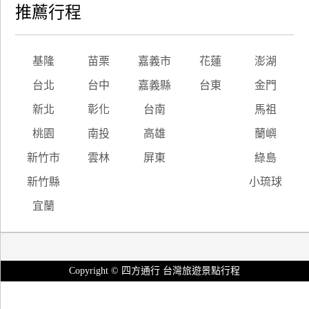
推薦行程
基隆
苗栗
嘉義市
花蓮
澎湖
台北
台中
嘉義縣
台東
金門
新北
彰化
台南
馬祖
桃園
南投
高雄
蘭嶼
新竹市
雲林
屏東
綠島
新竹縣
小琉球
宜蘭
Copyright © 四方通行 台灣旅遊景點行程