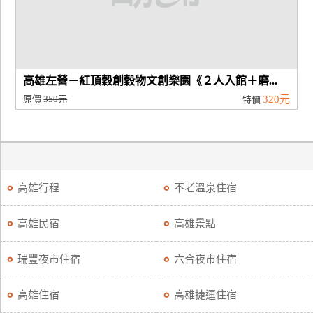
高雄左營－紅頂穀創穀物文創樂園《２人入館＋磨...
原價
350元
320元
特價
高雄行程
不老溫泉住宿
高雄民宿
高雄景點
瑞豐夜市住宿
六合夜市住宿
高雄住宿
高雄捷運住宿