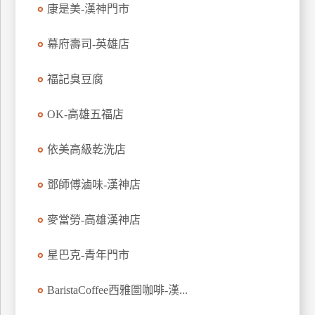
康是美-漢神門市
訂
房
幕府壽司-英雄店
福記臭豆腐
請
款
收
OK-高雄五福店
據
依美高級乾洗店
合
作
鄧師傅滷味-漢神店
提
案
麥當勞-高雄漢神店
飯
星巴克-青年門市
店
合
BaristaCoffee西雅圖咖啡-漢...
作