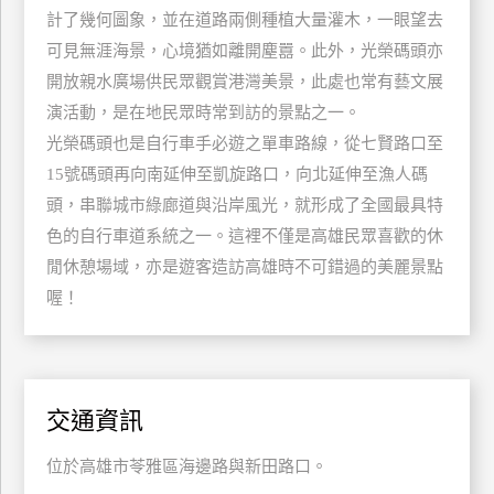
計了幾何圖象，並在道路兩側種植大量灌木，一眼望去
玩
可見無涯海景，心境猶如離開塵囂。此外，光榮碼頭亦
樂
地
開放親水廣場供民眾觀賞港灣美景，此處也常有藝文展
圖
演活動，是在地民眾時常到訪的景點之一。
光榮碼頭也是自行車手必遊之單車路線，從七賢路口至
顧
客
15號碼頭再向南延伸至凱旋路口，向北延伸至漁人碼
服
頭，串聯城市綠廊道與沿岸風光，就形成了全國最具特
務
色的自行車道系統之一。這裡不僅是高雄民眾喜歡的休
閒休憩場域，亦是遊客造訪高雄時不可錯過的美麗景點
顧
喔！
客
滿
意
度
交通資訊
訂
位於高雄市苓雅區海邊路與新田路口。
單