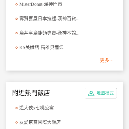
MisterDonut-漢神門市
廠
商
壽賀喜屋日本拉麵-漢神百貨...
合
作
烏丼亭烏龍麵專賣-漢神本館...
KS美纖館-高雄貝爾偲
旅
伴
更多 »
計
劃
附近熱門飯店
商
地圖模式
品
宣
遊大俠x七桃公寓
傳
友愛京賞國際大飯店