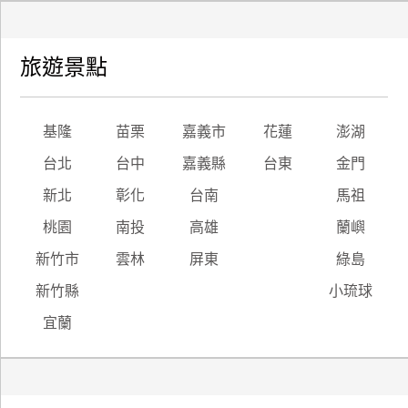
旅遊景點
基隆
苗栗
嘉義市
花蓮
澎湖
台北
台中
嘉義縣
台東
金門
新北
彰化
台南
馬祖
桃園
南投
高雄
蘭嶼
新竹市
雲林
屏東
綠島
新竹縣
小琉球
宜蘭