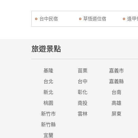
台中民宿
草悟道住宿
逢甲
旅遊景點
基隆
苗栗
嘉義市
台北
台中
嘉義縣
新北
彰化
台南
桃園
南投
高雄
新竹市
雲林
屏東
新竹縣
宜蘭