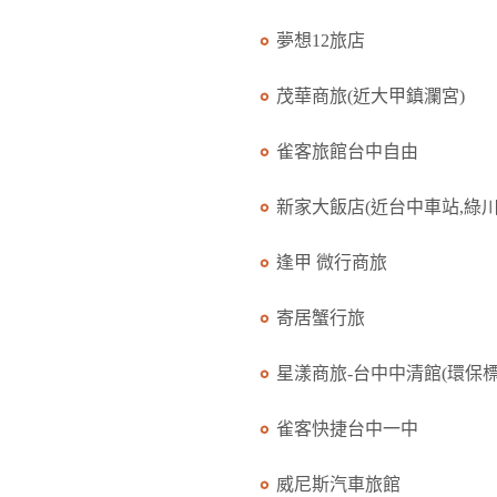
夢想12旅店
茂華商旅(近大甲鎮瀾宮)
雀客旅館台中自由
新家大飯店(近台中車站,綠川.
逢甲 微行商旅
寄居蟹行旅
星漾商旅-台中中清館(環保標.
雀客快捷台中一中
威尼斯汽車旅館