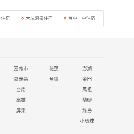
泉住宿
大坑溫泉住宿
台中一中住宿
嘉義市
花蓮
澎湖
嘉義縣
台東
金門
台南
馬祖
高雄
蘭嶼
屏東
綠島
小琉球