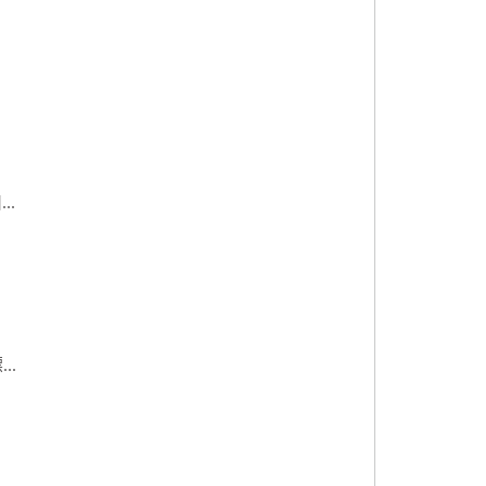
..
..