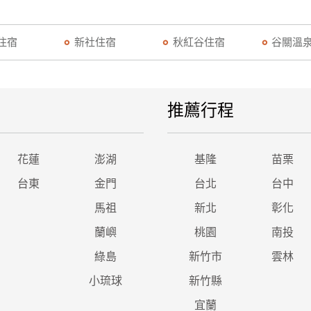
住宿
新社住宿
秋紅谷住宿
谷關溫
推薦行程
花蓮
澎湖
基隆
苗栗
台東
金門
台北
台中
馬祖
新北
彰化
蘭嶼
桃園
南投
綠島
新竹市
雲林
小琉球
新竹縣
宜蘭