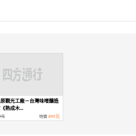
豐原觀光工廠－台灣味噌釀造
《熟成木...
0元
480元
特價