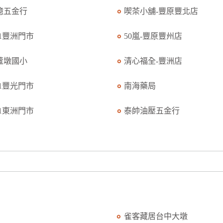
億五金行
喫茶小舖-豐原豐北店
11豐洲門市
50嵐-豐原豐州店
蘆墩國小
清心福全-豐洲店
11豐光門市
南海藥局
11東洲門市
泰帥油壓五金行
雀客藏居台中大墩