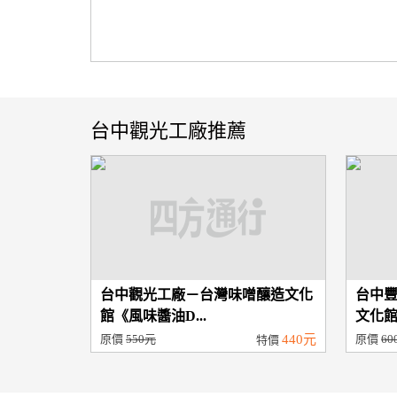
台中觀光工廠推薦
台中觀光工廠－台灣味噌釀造文化
台中
館《風味醬油D...
文化館
原價
550元
440元
原價
60
特價