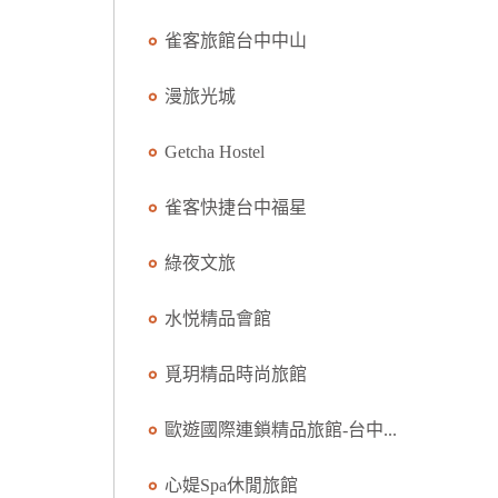
雀客旅館台中中山
漫旅光城
Getcha Hostel
雀客快捷台中福星
綠夜文旅
水悦精品會館
覓玥精品時尚旅館
歐遊國際連鎖精品旅館-台中...
心媞Spa休閒旅館