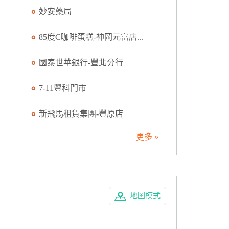
妙安藥局
85度C咖啡蛋糕-神岡元富店...
國泰世華銀行-豐北分行
7-11豐科門市
新飛馬租賃集團-豐原店
更多 »
地圖模式