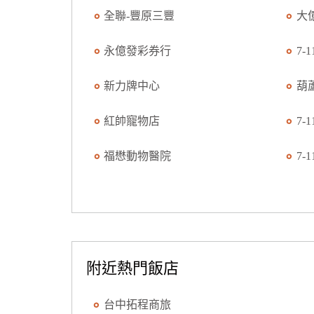
全聯-豐原三豐
大
永億發彩券行
7-
新力牌中心
葫
紅帥寵物店
7-
福懋動物醫院
7-
附近熱門飯店
台中拓程商旅