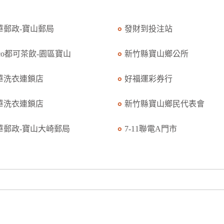
華郵政-寶山郵局
發財到投注站
oco都可茶飲-園區寶山
新竹縣寶山鄉公所
華洗衣連鎖店
好福運彩券行
華洗衣連鎖店
新竹縣寶山鄉民代表會
華郵政-寶山大崎郵局
7-11聯電A門市