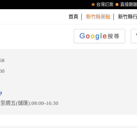
台灣訂房
直接跟
首頁
新竹縣景點
新竹縣
68
00
p
週五(儲匯):08:00-16:30