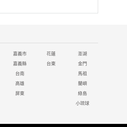
嘉義市
花蓮
澎湖
嘉義縣
台東
金門
台南
馬祖
高雄
蘭嶼
屏東
綠島
小琉球