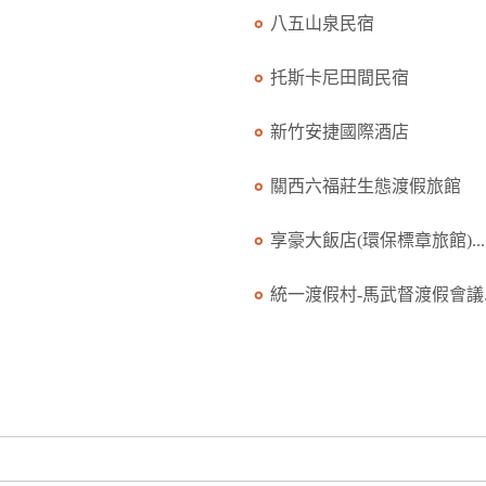
八五山泉民宿
托斯卡尼田間民宿
新竹安捷國際酒店
關西六福莊生態渡假旅館
享豪大飯店(環保標章旅館)...
統一渡假村-馬武督渡假會議..