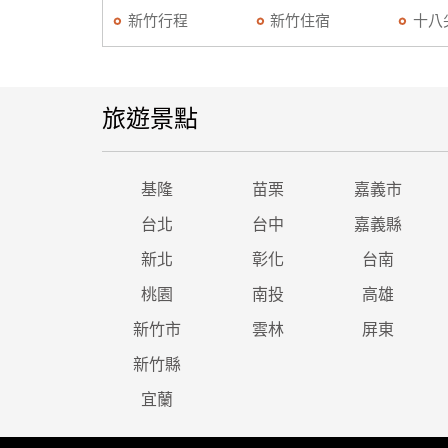
新竹行程
新竹住宿
十八
旅遊景點
基隆
苗栗
嘉義市
台北
台中
嘉義縣
新北
彰化
台南
桃園
南投
高雄
新竹市
雲林
屏東
新竹縣
宜蘭