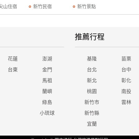
尖山住宿
新竹民宿
新竹景點
推薦行程
花蓮
澎湖
基隆
苗栗
台東
金門
台北
台中
馬祖
新北
彰化
蘭嶼
桃園
南投
綠島
新竹市
雲林
小琉球
新竹縣
宜蘭