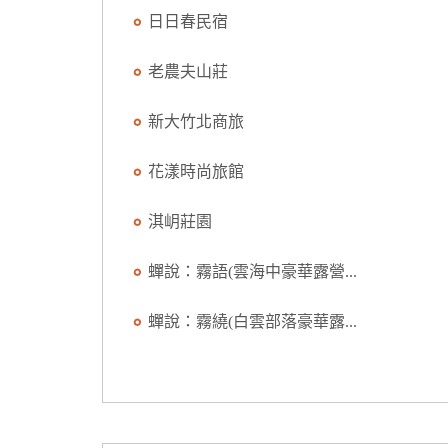
日日春民宿
老農夫山莊
新大竹北商旅
花漾時尚旅館
淇岄莊園
蟬說：霧語(雲海中豪華露營...
蟬說：霧繞(白雲部落豪華露...