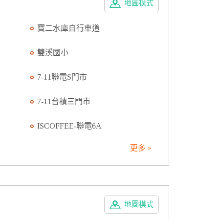
地圖模式
寶二水庫自行車道
雙溪國小
7-11聯電S門市
7-11台積三門市
ISCOFFEE-聯電6A
更多 »
地圖模式