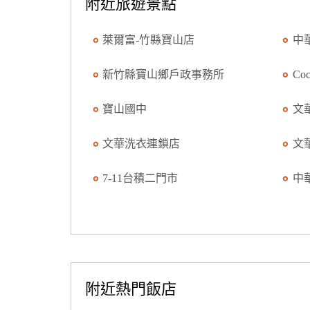
附近旅遊景點
萊爾富-竹縣寶山店
中
新竹縣寶山鄉戶政事務所
C
寶山國中
文
文華洗衣連鎖店
文
7-11台積二門市
中
附近熱門飯店