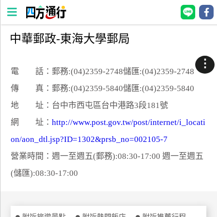
中華郵政-東海大學郵局
四
方
⋮
通
電 話：郵務:(04)2359-2748儲匯:(04)2359-2748
行
傳 真：郵務:(04)2359-5840儲匯:(04)2359-5840
訂
地 址：台中市西屯區台中港路3段181號
房
網 址：
http://www.post.gov.tw/post/internet/i_locati
on/aon_dtl.jsp?ID=1302&prsb_no=002105-7
台
灣
營業時間：週一至週五(郵務):08:30-17:00 週一至週五
訂
(儲匯):08:30-17:00
房
直接跟飯店訂房
HOT