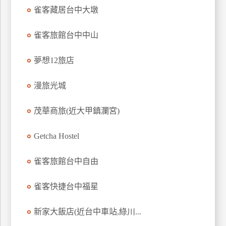
雀客藏居台中大墩
上
客
服
雀客旅館台中中山
夢想12旅店
紅
利
漫旅光城
查
詢
茂華商旅(近大甲鎮瀾宮)
Getcha Hostel
訂
房
雀客旅館台中自由
Q&A
雀客快捷台中福星
國
新家大飯店(近台中車站,綠川...
旅
卡