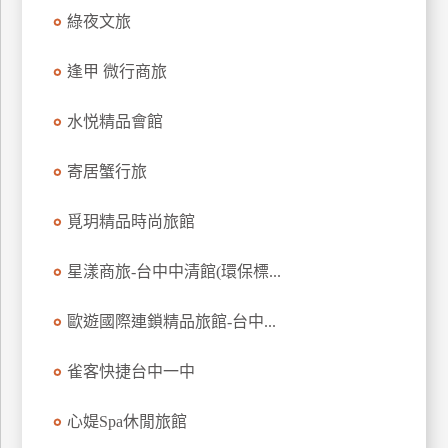
訂
綠夜文旅
房
逢甲 微行商旅
請
水悦精品會館
款
收
寄居蟹行旅
據
覓玥精品時尚旅館
合
作
提
星漾商旅-台中中清館(環保標...
案
歐遊國際連鎖精品旅館-台中...
飯
店
雀客快捷台中一中
合
作
心媞Spa休閒旅館