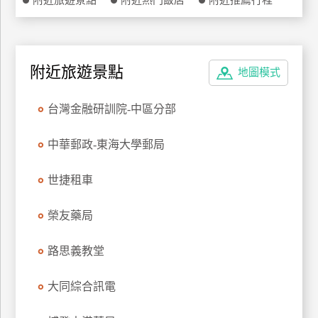
附近旅遊景點
附近熱門飯店
附近推薦行程
特
色
民
宿
附近旅遊景點
地圖模式
台灣金融研訓院-中區分部
全
球
中華郵政-東海大學郵局
租
車
世捷租車
榮友藥局
網
紅
路思義教堂
帶
你
玩
大同綜合訊電