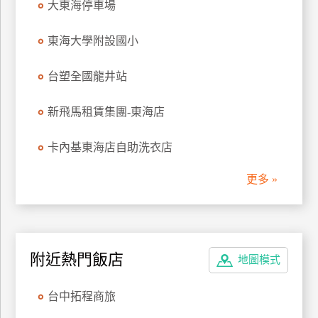
大東海停車場
管
理
東海大學附設國小
台塑全國龍井站
會
員
新飛馬租賃集團-東海店
帳
戶
卡內基東海店自助洗衣店
更多 »
客
服
聯
絡
單
附近熱門飯店
地圖模式
台中拓程商旅
Line
線