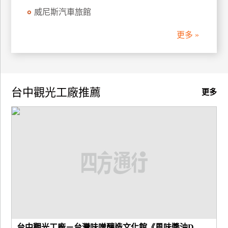
威尼斯汽車旅館
廠
商
更多 »
合
作
台中觀光工廠推薦
旅
更多
伴
計
劃
商
品
宣
傳
台中觀光工廠－台灣味噌釀造文化館《風味醬油D...