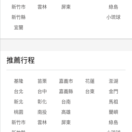
新竹市
雲林
屏東
綠島
新竹縣
小琉球
宜蘭
推薦行程
基隆
苗栗
嘉義市
花蓮
澎湖
台北
台中
嘉義縣
台東
金門
新北
彰化
台南
馬祖
桃園
南投
高雄
蘭嶼
新竹市
雲林
屏東
綠島