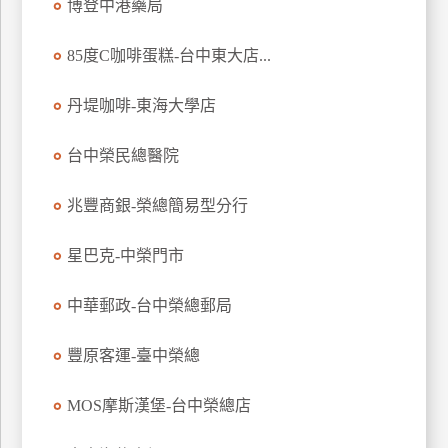
博登中港藥局
玩
樂
85度C咖啡蛋糕-台中東大店...
地
圖
丹堤咖啡-東海大學店
顧
客
台中榮民總醫院
服
務
兆豐商銀-榮總簡易型分行
星巴克-中榮門市
顧
客
滿
中華郵政-台中榮總郵局
意
度
豐原客運-臺中榮總
MOS摩斯漢堡-台中榮總店
訂
單