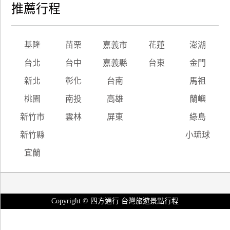
推薦行程
基隆
苗栗
嘉義市
花蓮
澎湖
台北
台中
嘉義縣
台東
金門
新北
彰化
台南
馬祖
桃園
南投
高雄
蘭嶼
新竹市
雲林
屏東
綠島
新竹縣
小琉球
宜蘭
Copyright © 四方通行 台灣旅遊景點行程