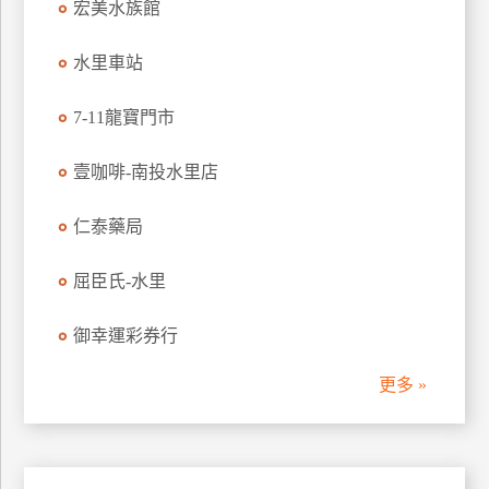
宏美水族館
管
理
水里車站
7-11龍寶門市
會
員
壹咖啡-南投水里店
帳
戶
仁泰藥局
客
屈臣氏-水里
服
聯
御幸運彩券行
絡
單
更多 »
Line
線