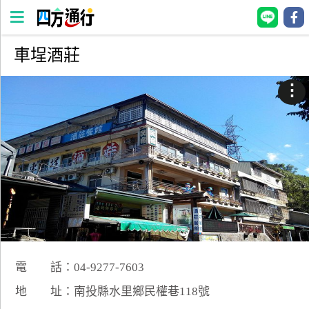
車埕酒莊
四
方
⋮
通
行
訂
房
台
灣
訂
房
電 話：04-9277-7603
直接跟飯店訂房
HOT
地 址：南投縣水里鄉民權巷118號