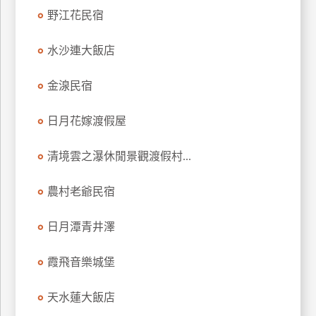
訂
野江花民宿
房
水沙連大飯店
請
金湶民宿
款
收
日月花嫁渡假屋
據
清境雲之瀑休閒景觀渡假村...
合
作
提
農村老爺民宿
案
日月潭青井澤
飯
店
霞飛音樂城堡
合
作
天水蓮大飯店