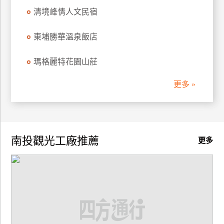
清境峰情人文民宿
廠
商
東埔勝華溫泉飯店
合
作
瑪格麗特花園山莊
更多 »
旅
伴
計
劃
南投觀光工廠推薦
更多
商
品
宣
傳