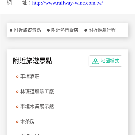
網 址：
http://www.railway-wine.com.tw/
特
色
民
宿
附近旅遊景點
附近熱門飯店
附近推薦行程
全
球
附近旅遊景點
地圖模式
租
車
車埕酒莊
林班道體驗工廠
網
紅
車埕木業展示館
帶
你
玩
木茶房