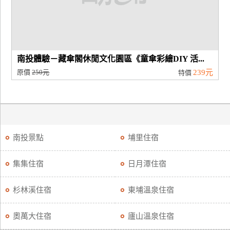
南投體驗－藏傘閣休閒文化園區《童傘彩繪DIY 活...
原價
250元
239元
特價
南投景點
埔里住宿
集集住宿
日月潭住宿
杉林溪住宿
東埔溫泉住宿
奧萬大住宿
廬山溫泉住宿