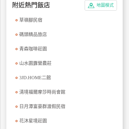
附近熱門飯店
地圖模式
上
客
服
草嶺腳民宿
碼頭精品旅店
紅
利
青森咖啡莊園
查
詢
山水園露營農莊
3JD.HOME二館
訂
房
清境福爾摩莎時尚會館
Q&A
日月潭富豪群渡假民宿
國
花沐星境莊園
旅
卡