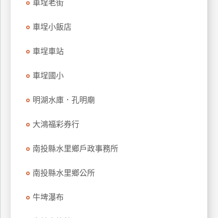
車埕老街
玩
樂
車埕小飯店
地
圖
車埕車站
顧
客
車埕國小
服
務
明湖水庫．孔明廟
大鴻福彩券行
顧
客
滿
南投縣水里鄉戶政事務所
意
度
南投縣水里鄉公所
牛埤瀑布
訂
單