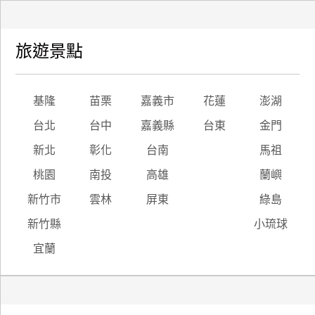
旅遊景點
基隆
苗栗
嘉義市
花蓮
澎湖
台北
台中
嘉義縣
台東
金門
新北
彰化
台南
馬祖
桃園
南投
高雄
蘭嶼
新竹市
雲林
屏東
綠島
新竹縣
小琉球
宜蘭