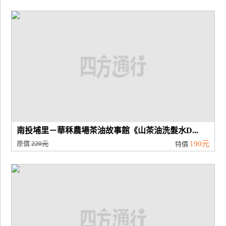
南投埔里－華秝農場茶油故事館《山茶油洗髮水D...
原價
220元
190元
特價