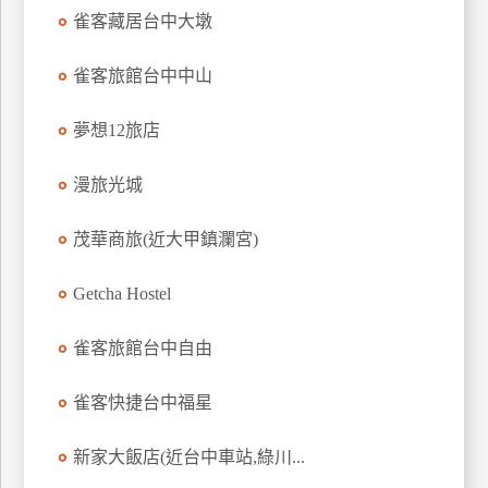
雀客藏居台中大墩
上
客
服
雀客旅館台中中山
夢想12旅店
紅
利
漫旅光城
查
詢
茂華商旅(近大甲鎮瀾宮)
Getcha Hostel
訂
房
雀客旅館台中自由
Q&A
雀客快捷台中福星
國
新家大飯店(近台中車站,綠川...
旅
卡