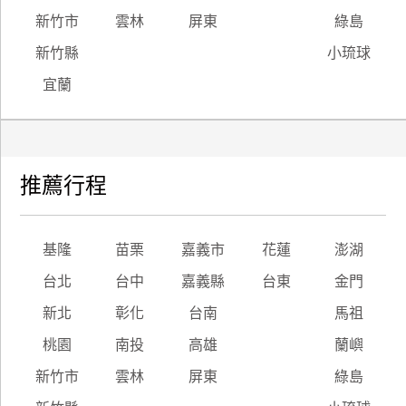
新竹市
雲林
屏東
綠島
新竹縣
小琉球
宜蘭
推薦行程
基隆
苗栗
嘉義市
花蓮
澎湖
台北
台中
嘉義縣
台東
金門
新北
彰化
台南
馬祖
桃園
南投
高雄
蘭嶼
新竹市
雲林
屏東
綠島