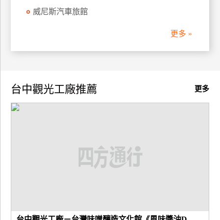
威尼斯汽車旅館
廠
商
更多 »
合
作
台中觀光工廠推薦
旅
更多
伴
計
劃
商
品
宣
傳
台中觀光工廠－台灣味噌釀造文化館《風味醬油D...