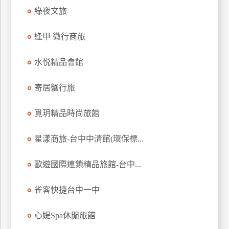
訂
綠夜文旅
房
逢甲 微行商旅
請
水悦精品會館
款
收
寄居蟹行旅
據
覓玥精品時尚旅館
合
作
提
星漾商旅-台中中清館(環保標...
案
歐遊國際連鎖精品旅館-台中...
飯
店
雀客快捷台中一中
合
作
心媞Spa休閒旅館