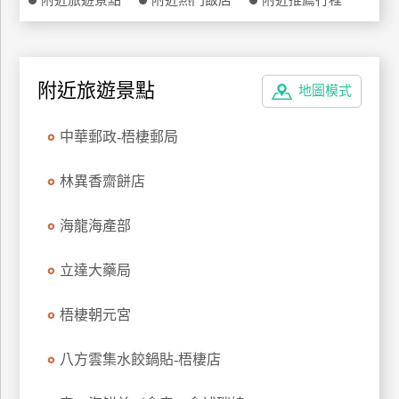
附近旅遊景點
附近熱門飯店
附近推薦行程
特
色
民
宿
附近旅遊景點
地圖模式
中華郵政-梧棲郵局
全
球
林異香齋餅店
租
車
海龍海產部
立達大藥局
網
紅
梧棲朝元宮
帶
你
玩
八方雲集水餃鍋貼-梧棲店