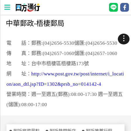
中華郵政-梧棲郵局
四
方
⋮
通
電 話：郵務:(04)2656-5530儲匯:(04)2656-5530
行
傳 真：郵務:(04)2657-1060儲匯:(04)2657-1060
訂
地 址：台中市梧棲區梧棲路173號
房
網 址：
http://www.post.gov.tw/post/internet/i_locati
on/aon_dtl.jsp?ID=1302&prsb_no=014142-4
台
灣
營業時間：週一至週五(郵務):08:00-17:30 週一至週五
訂
(儲匯):08:00-17:00
房
直接跟飯店訂房
HOT