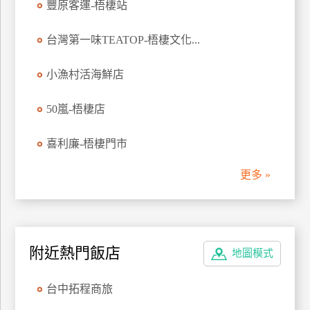
豐原客運-梧棲站
管
理
台灣第一味TEATOP-梧棲文化...
小漁村活海鮮店
會
員
50嵐-梧棲店
帳
戶
喜利廉-梧棲門市
更多 »
客
服
聯
絡
單
附近熱門飯店
地圖模式
台中拓程商旅
Line
線