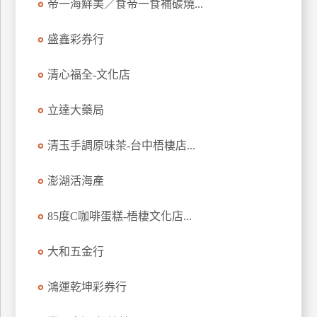
帝一海鮮美／食帝一食補碳燒...
玩
樂
盛鑫彩券行
地
圖
清心福全-文化店
顧
客
立達大藥局
服
務
清玉手調原味茶-台中梧棲店...
澎湖活海產
顧
客
滿
85度C咖啡蛋糕-梧棲文化店...
意
度
大和五金行
鴻運乾坤彩券行
訂
單