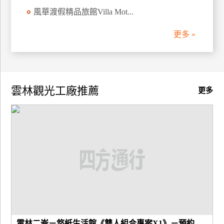
風華渡假精品旅館Villa Mot...
廠
商
更多 »
合
作
雲林觀光工廠推薦
旅
更多
伴
計
劃
商
品
宣
傳
雲林二崙－悠紙生活館《雙人組合專案X1》－預約...