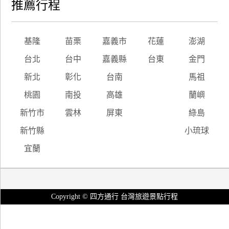
推薦行程
基隆
苗栗
嘉義市
花蓮
澎湖
台北
台中
嘉義縣
台東
金門
新北
彰化
台南
馬祖
桃園
南投
高雄
蘭嶼
新竹市
雲林
屏東
綠島
新竹縣
小琉球
宜蘭
Copyright © 四方通行 台灣旅遊景點行程