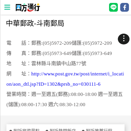
中華郵政-斗南郵局
四
方
⋮
通
電 話：郵務:(05)5972-209儲匯:(05)5972-209
行
傳 真：郵務:(05)5973-649儲匯:(05)5973-649
訂
地 址：雲林縣斗南鎮中山路77號
房
網 址：
http://www.post.gov.tw/post/internet/i_locati
on/aon_dtl.jsp?ID=1302&prsb_no=030111-6
台
灣
營業時間：週一至週五(郵務):08:00-18:00 週一至週五
訂
(儲匯):08:00-17:30 週六:08:30-12:00
房
直接跟飯店訂房
HOT