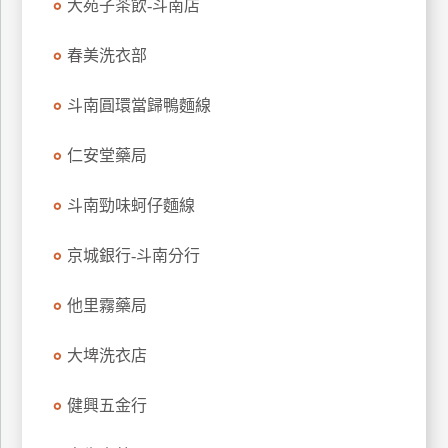
大苑子茶飲-斗南店
玩
樂
春美洗衣部
地
圖
斗南圓環當歸鴨麵線
顧
客
仁安堂藥局
服
務
斗南勁味蚵仔麵線
京城銀行-斗南分行
顧
客
滿
他里霧藥局
意
度
大埤洗衣店
健興五金行
訂
單