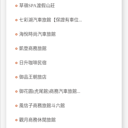
草嶺SPA渡假山莊
上
客
服
七彩湖汽車旅館【保證有車位...
海悅時尚汽車旅館
紅
利
凱登商務旅館
查
詢
日升咖啡民宿
御品王朝旅店
訂
房
御花園(虎尾館)商務汽車旅館...
Q&A
風信子商務旅館斗六館
國
觀月商務休閒旅館
旅
卡