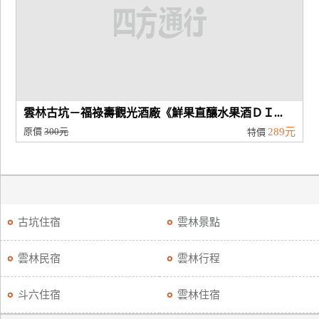
雲林古坑－福祿壽觀光酒廠《鮮果直釀水果酒ＤＩ...
原價
300元
289元
特價
古坑住宿
雲林景點
雲林民宿
雲林行程
斗六住宿
雲林住宿