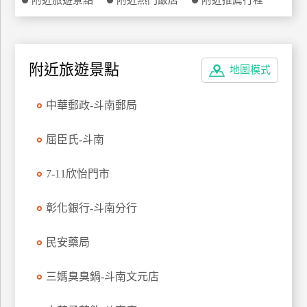
附近旅遊景點
附近熱門飯店
附近推薦行程
特
色
民
宿
附近旅遊景點
地圖模式
中華郵政-斗南郵局
全
球
屈臣氏-斗南
租
車
7-11欣怡門市
彰化銀行-斗南分行
網
紅
民安藥局
帶
你
玩
三媽臭臭鍋-斗南文元店