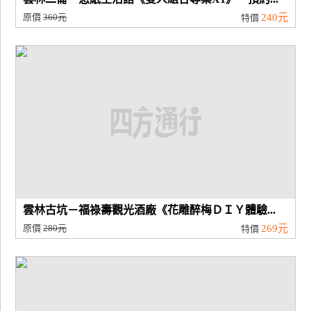
原價
360元
240元
特價
雲林古坑－福祿壽觀光酒廠《花雕醉梅ＤＩＹ體驗...
原價
280元
269元
特價