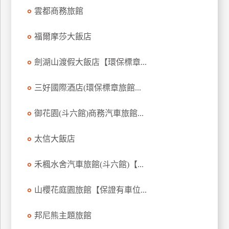
訂
雲都商務旅館
房
福爾摩莎大飯店
請
劍湖山渡假大飯店【環保標章...
款
收
三好國際酒店(環保標章旅館...
據
御花園(斗六館)商務汽車旅館...
合
作
提
太信大飯店
案
禾楓水舍汽車旅館(斗六館)【...
飯
店
山櫻花庭園旅館【保證有車位...
合
作
邦尼熊主題旅館