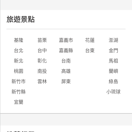
旅遊景點
基隆
苗栗
嘉義市
花蓮
澎湖
台北
台中
嘉義縣
台東
金門
新北
彰化
台南
馬祖
桃園
南投
高雄
蘭嶼
新竹市
雲林
屏東
綠島
新竹縣
小琉球
宜蘭