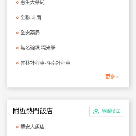
惠生大藥局
管
理
全聯-斗南
全安藥局
會
員
無名碗粿 糯米腸
帳
戶
雲林計程車-斗南計程車
更多 »
客
服
聯
絡
單
附近熱門飯店
地圖模式
華安大飯店
Line
線