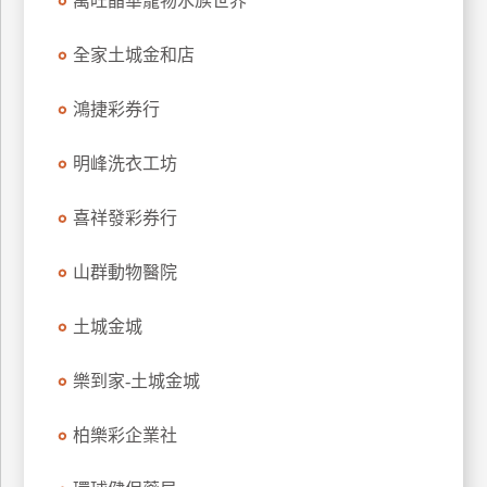
萬旺晶華寵物水族世界
玩
樂
全家土城金和店
地
圖
鴻捷彩券行
顧
明峰洗衣工坊
客
服
務
喜祥發彩券行
山群動物醫院
顧
客
土城金城
滿
意
樂到家-土城金城
度
柏樂彩企業社
訂
單