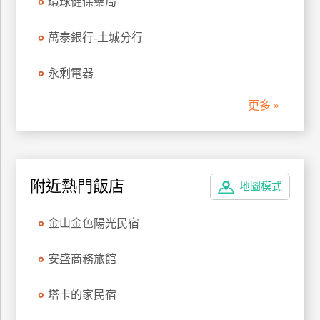
環球健保藥局
管
理
萬泰銀行-土城分行
永剩電器
會
員
更多 »
帳
戶
客
附近熱門飯店
地圖模式
服
聯
金山金色陽光民宿
絡
單
安盛商務旅館
塔卡的家民宿
Line
線