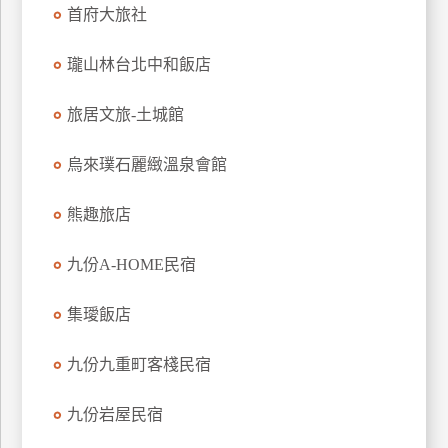
首府大旅社
上
客
瓏山林台北中和飯店
服
旅居文旅-土城館
紅
利
烏來璞石麗緻溫泉會館
查
詢
熊趣旅店
九份A-HOME民宿
訂
房
集璦飯店
Q&A
九份九重町客棧民宿
國
九份岩屋民宿
旅
卡