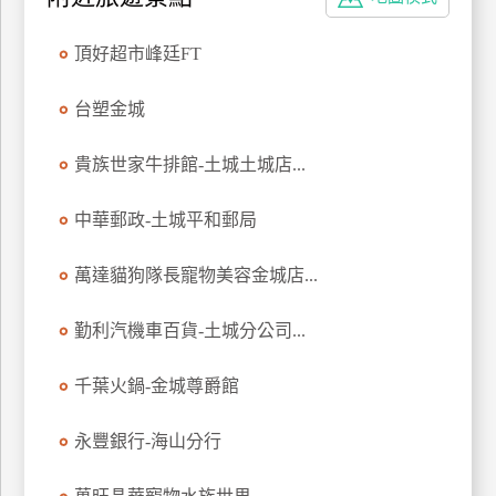
特
色
頂好超市峰廷FT
民
宿
台塑金城
貴族世家牛排館-土城土城店...
全
球
中華郵政-土城平和郵局
租
車
萬達貓狗隊長寵物美容金城店...
勤利汽機車百貨-土城分公司...
網
紅
千葉火鍋-金城尊爵館
帶
你
永豐銀行-海山分行
玩