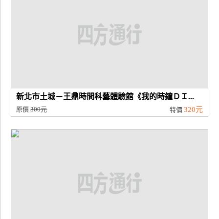
新北市土城－王鼎時間科藝體驗館《我的時鐘ＤＩ...
原價
300元
320元
特價