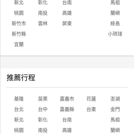
新北
彰化
台南
馬祖
桃園
南投
高雄
蘭嶼
新竹市
雲林
屏東
綠島
新竹縣
小琉球
宜蘭
推薦行程
基隆
苗栗
嘉義市
花蓮
澎湖
台北
台中
嘉義縣
台東
金門
新北
彰化
台南
馬祖
桃園
南投
高雄
蘭嶼