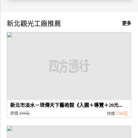
廠
商
新北觀光工廠推薦
更多
合
作
旅
伴
計
劃
商
新北市淡水－琉傳天下藝術館《入園＋導覽＋20元...
品
原價
250元
150元
特價
宣
傳