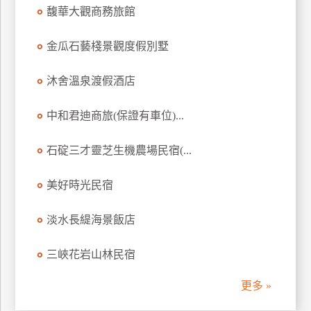
馥華大觀商務旅館
訂
房
金瓜石藝棧景觀度假別墅
請
沐舍溫泉渡假酒店
款
收
中和君迪商旅(保證有車位)...
據
石碇三才靈芝生機農場民宿(...
合
作
提
美好時光民宿
案
淡水長緹海景飯店
飯
三峽花岩山林民宿
店
合
更多 »
作