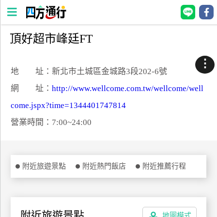
頂好超市峰廷FT
四
方
⋮
通
地 址：新北市土城區金城路3段202-6號
行
網 址：
http://www.wellcome.com.tw/wellcome/well
訂
come.jspx?time=1344401747814
房
營業時間：7:00~24:00
台
灣
訂
附近旅遊景點
附近熱門飯店
附近推薦行程
房
直接跟飯店訂房
HOT
附近旅遊景點
地圖模式