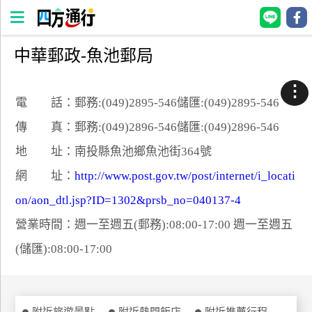
中華郵政-魚池郵局
四
方
⋮
通
電 話：郵務:(049)2895-546儲匯:(049)2895-546
行
傳 真：郵務:(049)2896-546儲匯:(049)2896-546
訂
地 址：南投縣魚池鄉魚池街364號
房
網 址：
http://www.post.gov.tw/post/internet/i_locati
on/aon_dtl.jsp?ID=1302&prsb_no=040137-4
台
灣
營業時間：週一至週五(郵務):08:00-17:00 週一至週五
訂
(儲匯):08:00-17:00
房
直接跟飯店訂房
HOT