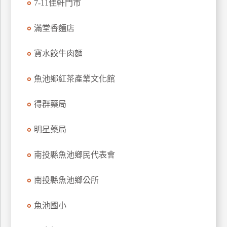
7-11佳軒門市
玩
樂
滿堂香麵店
地
圖
寶水餃牛肉麵
顧
客
魚池鄉紅茶產業文化館
服
務
得群藥局
明星藥局
顧
客
滿
南投縣魚池鄉民代表會
意
度
南投縣魚池鄉公所
魚池國小
訂
單