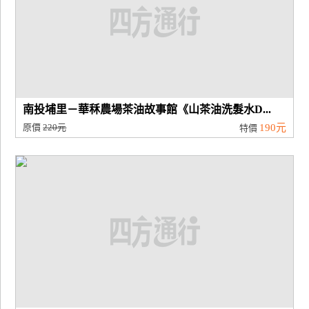
南投埔里－華秝農場茶油故事館《山茶油洗髮水D...
原價
220元
190元
特價