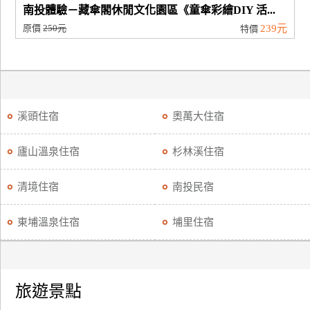
南投體驗－藏傘閣休閒文化園區《童傘彩繪DIY 活...
原價
250元
239元
特價
溪頭住宿
奧萬大住宿
廬山溫泉住宿
杉林溪住宿
清境住宿
南投民宿
東埔溫泉住宿
埔里住宿
旅遊景點