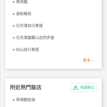
黑肉麵
管
理
源和藥局
日月潭自行車道
會
員
日月潭貓蘭山自然步道
帳
戶
向山自行車道
更多 »
客
服
聯
絡
單
附近熱門飯店
地圖模式
草嶺腳民宿
Line
線