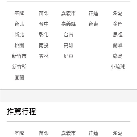
基隆
苗栗
嘉義市
花蓮
澎湖
台北
台中
嘉義縣
台東
金門
新北
彰化
台南
馬祖
桃園
南投
高雄
蘭嶼
新竹市
雲林
屏東
綠島
新竹縣
小琉球
宜蘭
推薦行程
基隆
苗栗
嘉義市
花蓮
澎湖