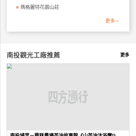
瑪格麗特花園山莊
廠
商
更多 »
合
作
南投觀光工廠推薦
旅
更多
伴
計
劃
商
品
宣
傳
南投埔里－華秝農場茶油故事館《山茶油沐浴露D...