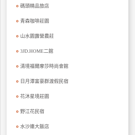
碼頭精品旅店
上
客
服
青森咖啡莊園
山水園露營農莊
紅
利
3JD.HOME二館
查
詢
清境福爾摩莎時尚會館
日月潭富豪群渡假民宿
訂
房
花沐星境莊園
Q&A
野江花民宿
國
水沙連大飯店
旅
卡