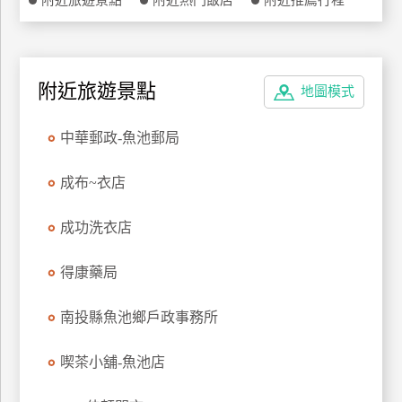
附近旅遊景點
附近熱門飯店
附近推薦行程
特
色
民
宿
附近旅遊景點
地圖模式
中華郵政-魚池郵局
全
球
成布~衣店
租
車
成功洗衣店
得康藥局
網
紅
南投縣魚池鄉戶政事務所
帶
你
玩
喫茶小舖-魚池店