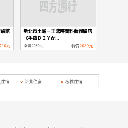
體驗館
新北市土城－王鼎時間科藝體驗館
《手錶ＤＩＹ配...
710元
原價
2080元
2080元
特價
泉住宿
新北住宿
板橋住宿