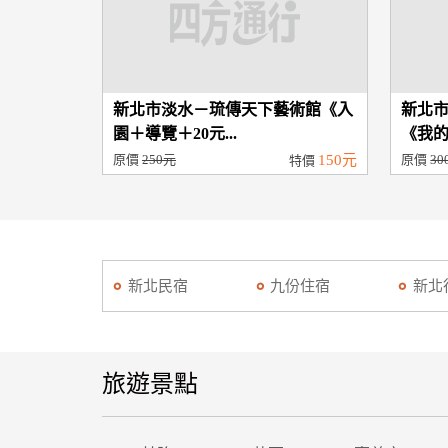
新北市淡水－琉傳天下藝術館《入
新北
園＋導覽＋20元...
《我的
原價
250元
150元
原價
30
特價
新北民宿
九份住宿
新北
旅遊景點