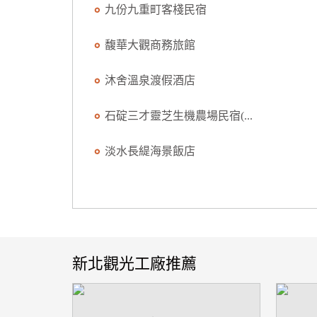
九份九重町客棧民宿
馥華大觀商務旅館
沐舍溫泉渡假酒店
石碇三才靈芝生機農場民宿(...
淡水長緹海景飯店
新北觀光工廠推薦