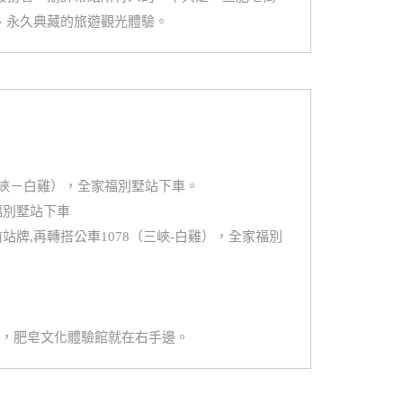
、永久典藏的旅遊觀光體驗。
（三峽－白雞），全家福別墅站下車。
福別墅站下車
站牌,再轉搭公車1078（三峽-白雞），全家福別
程，肥皂文化體驗館就在右手邊。