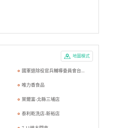
地圖模式
國軍退除役官兵輔導委員會台...
唯力香食品
萊爾富-北縣三埔店
泰利乾洗店-新裕店
7-11峽太門市