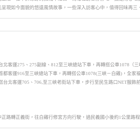
能呈現如今面貌的悠遠風情故事，一些深入訪客心中，值得回味再三
北客運275、275副線、812至三峽總站下車，再轉搭公車1078
都客運916至三峽總站下車，再轉搭公車1078(三峽－白雞)，全家
台北客運705、706,至三峽老街站下車，步行至民生路口NET服飾前
中正路轉正義街，往白雞行修宮方向行駛，過民義國小後約1公里路