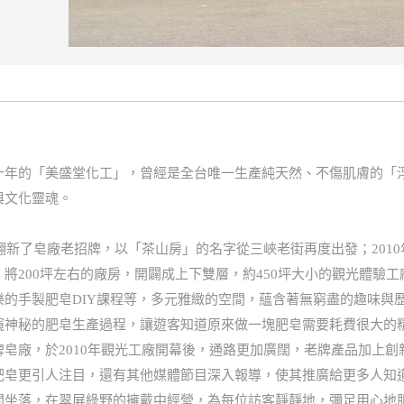
十年的「美盛堂化工」，曾經是全台唯一生產純天然、不傷肌膚的「
與文化靈魂。
步翻新了皂廠老招牌，以「茶山房」的名字從三峽老街再度出發；201
將200坪左右的廠房，開闢成上下雙層，約450坪大小的觀光體驗
的手製肥皂DIY課程等，多元雅緻的空間，蘊含著無窮盡的趣味與
窺神秘的肥皂生產過程，讓遊客知道原來做一塊肥皂需要耗費很大的
皂廠，於2010年觀光工廠開幕後，通路更加廣闊，老牌產品加上
肥皂更引人注目，還有其他媒體節目深入報導，使其推廣給更多人知
間坐落，在翠屏綠野的擁戴中經營，為每位訪客靜靜地，彌足用心地