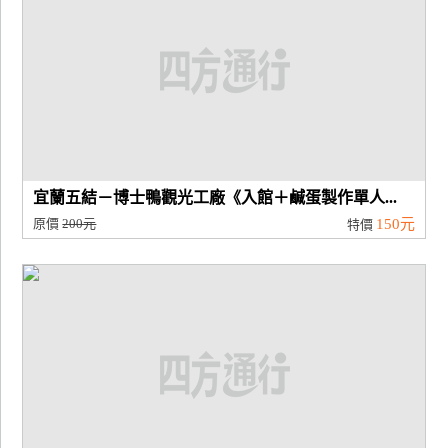
宜蘭五結－博士鴨觀光工廠《入館＋鹹蛋製作單人...
原價
200元
150元
特價