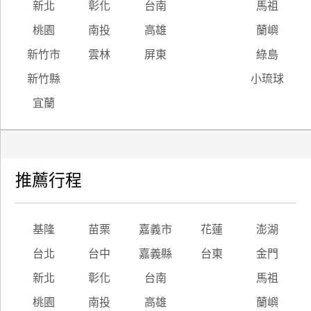
新北
彰化
台南
馬祖
桃園
南投
高雄
蘭嶼
新竹市
雲林
屏東
綠島
新竹縣
小琉球
宜蘭
推薦行程
基隆
苗栗
嘉義市
花蓮
澎湖
台北
台中
嘉義縣
台東
金門
新北
彰化
台南
馬祖
桃園
南投
高雄
蘭嶼