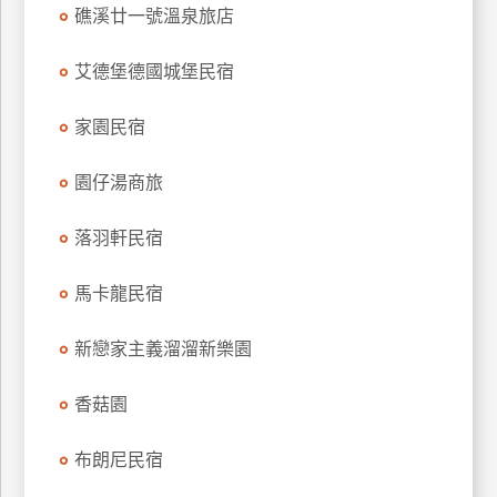
礁溪廿一號溫泉旅店
上
客
艾德堡德國城堡民宿
服
家園民宿
紅
利
園仔湯商旅
查
詢
落羽軒民宿
馬卡龍民宿
訂
房
新戀家主義溜溜新樂園
Q&A
香菇園
國
布朗尼民宿
旅
卡