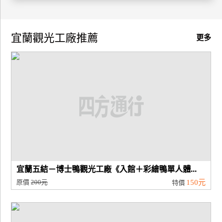
廠
商
宜蘭觀光工廠推薦
更多
合
作
旅
伴
計
劃
商
宜蘭五結－博士鴨觀光工廠《入館＋彩繪鴨單人體...
品
原價
200元
150元
特價
宣
傳