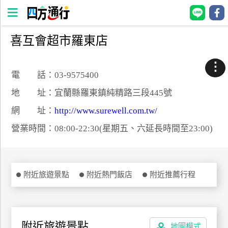
喜互會超市羅東店
四
方
⋮
通
電 話：03-9575400
行
地 址：宜蘭縣羅東鎮純精路三段445號
訂
網 址：
http://www.surewell.com.tw/
房
營業時間：08:00-22:30(星期五、六延長時間至23:00)
台
灣
訂
附近旅遊景點
附近熱門飯店
附近推薦行程
房
直接跟飯店訂房
HOT
附近旅遊景點
地圖模式