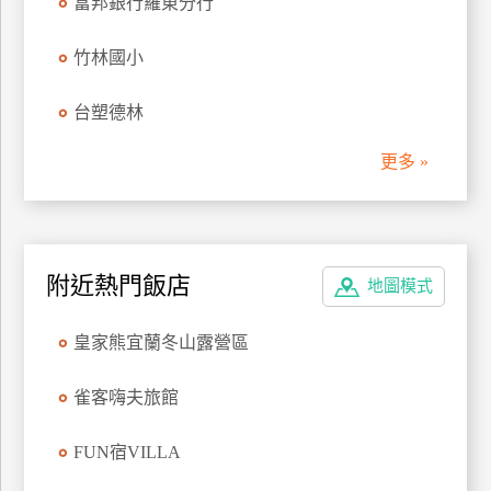
富邦銀行羅東分行
管
理
竹林國小
台塑德林
會
員
更多 »
帳
戶
客
附近熱門飯店
地圖模式
服
聯
皇家熊宜蘭冬山露營區
絡
單
雀客嗨夫旅館
FUN宿VILLA
Line
線