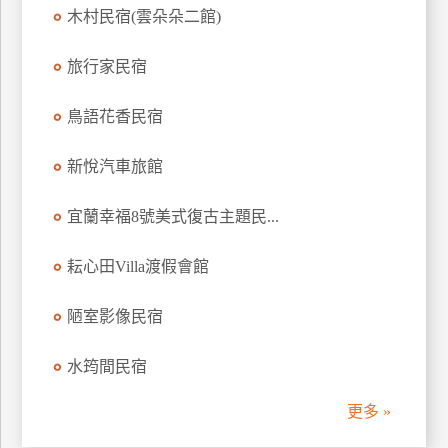
木村民宿(雲朵朵二館)
訂
房
旅行家民宿
請
鳥語花香民宿
款
收
新悅汽車旅館
據
宜蘭幸福8號美式復古主題民...
合
作
提
耘心田Villa渡假會館
案
陋室影像民宿
飯
水筠間民宿
店
合
更多 »
作