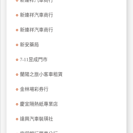
新連祥汽車商行
玩
樂
新連祥汽車商行
地
圖
新連祥汽車商行
顧
新安藥局
客
服
務
7-11昱成門市
蘭陽之旅小客車租賃
顧
客
金林場彩券行
滿
意
慶宜隔熱紙專業店
度
達興汽車裝璜社
訂
單