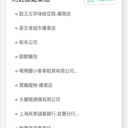
特
色
穀王古早味綠豆糕-羅東店
民
宿
喜互會超市羅東店
新禾公司
全
球
劉獸醫院
租
車
噶瑪蘭小客車租賃有限公司...
寶羅寵物-羅東店
網
紅
大蘭陽通運有限公司
帶
你
上海商業儲蓄銀行-宜蘭分行...
玩