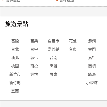
雲林民宿
雲林景點
旅遊景點
基隆
苗栗
嘉義市
花蓮
澎湖
台北
台中
嘉義縣
台東
金門
新北
彰化
台南
馬祖
桃園
南投
高雄
蘭嶼
新竹市
雲林
屏東
綠島
新竹縣
小琉球
宜蘭