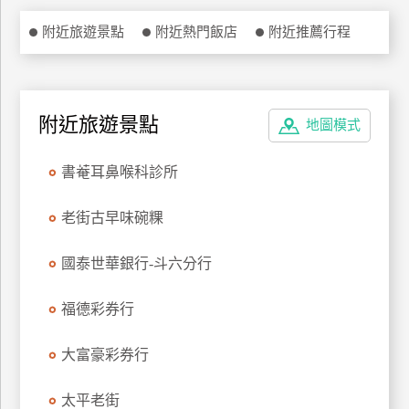
特
附近旅遊景點
附近熱門飯店
附近推薦行程
色
民
宿
附近旅遊景點
地圖模式
全
書菴耳鼻喉科診所
球
租
車
老街古早味碗粿
國泰世華銀行-斗六分行
網
紅
福德彩券行
帶
你
大富豪彩券行
玩
太平老街