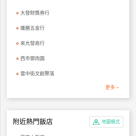
管
大發財獎券行
理
連勝五金行
會
員
來允發商行
帳
戶
西市鄧肉圓
雲中街文創聚落
客
服
更多 »
聯
絡
單
附近熱門飯店
地圖模式
Line
線