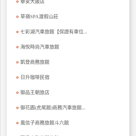
華安大飯店
上
客
草嶺SPA渡假山莊
服
七彩湖汽車旅館【保證有車位...
紅
海悅時尚汽車旅館
利
查
凱登商務旅館
詢
日升咖啡民宿
訂
房
御品王朝旅店
Q&A
御花園(虎尾館)商務汽車旅館...
國
風信子商務旅館斗六館
旅
卡