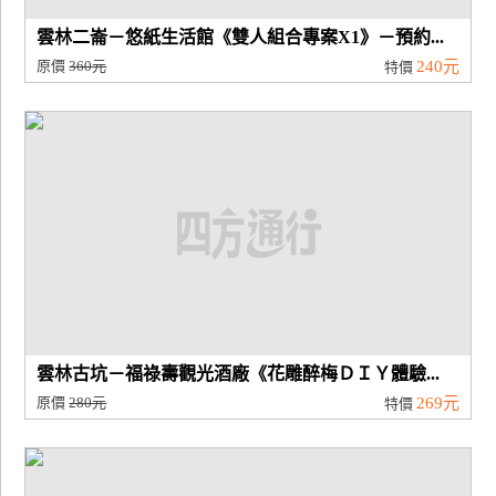
雲林二崙－悠紙生活館《雙人組合專案X1》－預約...
原價
360元
240元
特價
雲林古坑－福祿壽觀光酒廠《花雕醉梅ＤＩＹ體驗...
原價
280元
269元
特價