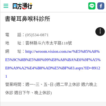
書菴耳鼻喉科診所
四
方
⋮
通
電 話：(05)534-0871
行
地 址：雲林縣斗六市太平路118號
訂
網 址：
http://wroom.vision.com.tw/%E5%85%A8%
房
E5%9C%8B%E5%80%99%E8%A8%BA%E6%9F%A5%
E8%A9%A2%E4%B8%AD%E5%BF%83.aspx?ID=8912
台
灣
1
訂
營業時間：週一~三、五~日 (週二早上休診 週六晚上
房
休診 週日下午、晚上休診)
直接跟飯店訂房
HOT