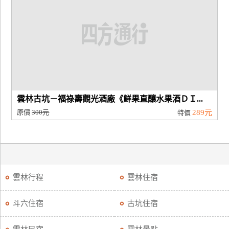
雲林古坑－福祿壽觀光酒廠《鮮果直釀水果酒ＤＩ...
原價
300元
289元
特價
雲林行程
雲林住宿
斗六住宿
古坑住宿