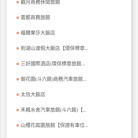
觀月商務休閒旅館
訂
房
雲都商務旅館
福爾摩莎大飯店
請
款
劍湖山渡假大飯店【環保標章...
收
據
三好國際酒店(環保標章旅館...
合
作
御花園(斗六館)商務汽車旅館...
提
案
太信大飯店
飯
禾楓水舍汽車旅館(斗六館)【...
店
合
山櫻花庭園旅館【保證有車位...
作