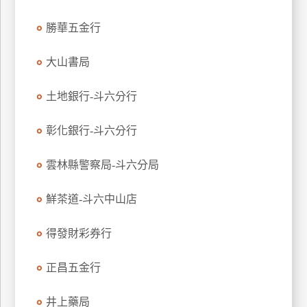
玩
勝華五金行
樂
地
大山書局
圖
顧
土地銀行-斗六分行
客
服
彰化銀行-斗六分行
務
雲林縣警察局-斗六分局
顧
客
鮮茶道-斗六中山店
滿
意
得發財彩券行
度
正昌五金行
訂
井上藥局
單