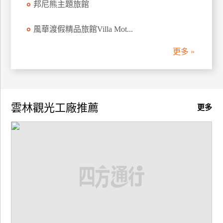
邦尼熊主題旅館
廠
風華渡假精品旅館Villa Mot...
商
合
更多 »
作
旅
伴
雲林觀光工廠推薦
更多
計
劃
商
品
宣
傳