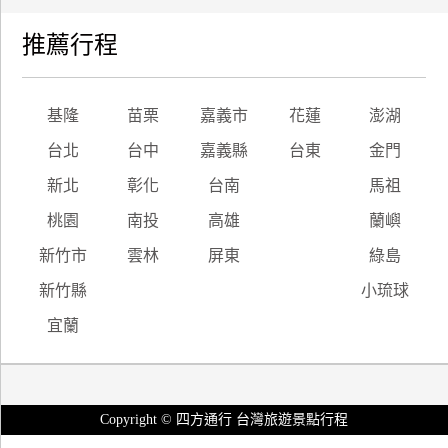
推薦行程
基隆
苗栗
嘉義市
花蓮
澎湖
台北
台中
嘉義縣
台東
金門
新北
彰化
台南
馬祖
桃園
南投
高雄
蘭嶼
新竹市
雲林
屏東
綠島
新竹縣
小琉球
宜蘭
Copyright © 四方通行 台灣旅遊景點行程