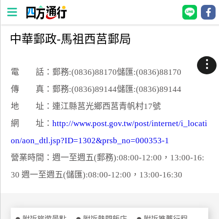
中華郵政-馬祖西莒郵局
四
方
⋮
通
電 話：郵務:(0836)88170儲匯:(0836)88170
行
傳 真：郵務:(0836)89144儲匯:(0836)89144
訂
地 址：連江縣莒光鄉西莒青帆村17號
房
網 址：
http://www.post.gov.tw/post/internet/i_locati
on/aon_dtl.jsp?ID=1302&prsb_no=000353-1
台
灣
營業時間：週一至週五(郵務):08:00-12:00，13:00-16:
訂
30 週一至週五(儲匯):08:00-12:00，13:00-16:30
房
直接跟飯店訂房
HOT