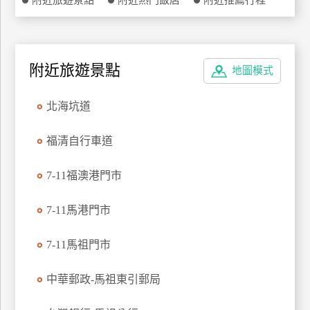
附近旅遊景點
附近熱門飯店
附近推薦行程
特
色
民
宿
附近旅遊景點
地圖模式
北海坑道
全
球
福清自行車道
租
車
7-11福澳港門市
7-11馬港門市
網
紅
7-11馬祖門市
帶
你
玩
中華郵政-馬祖東引郵局