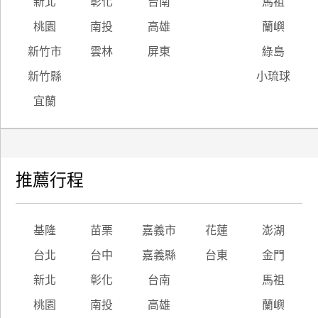
新北
彰化
台南
馬祖
桃園
南投
高雄
蘭嶼
廠
商
新竹市
雲林
屏東
綠島
合
新竹縣
小琉球
作
宜蘭
旅
伴
計
推薦行程
劃
商
基隆
苗栗
嘉義市
花蓮
澎湖
品
台北
台中
嘉義縣
台東
金門
宣
傳
新北
彰化
台南
馬祖
桃園
南投
高雄
蘭嶼