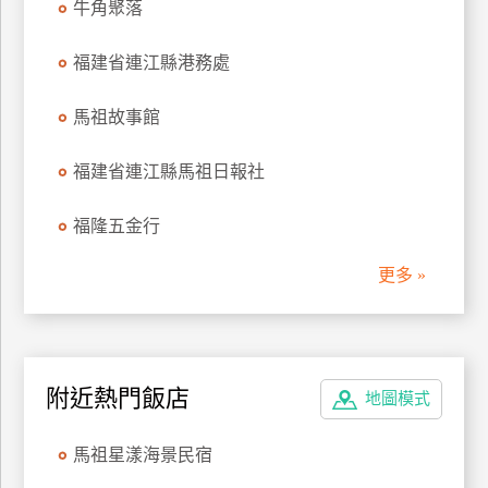
牛角聚落
管
理
福建省連江縣港務處
馬祖故事館
會
員
福建省連江縣馬祖日報社
帳
戶
福隆五金行
更多 »
客
服
聯
絡
單
附近熱門飯店
地圖模式
馬祖星漾海景民宿
Line
線