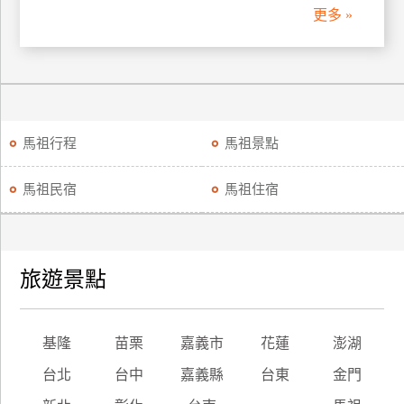
更多 »
訂
房
請
款
馬祖行程
馬祖景點
收
據
馬祖民宿
馬祖住宿
合
作
提
案
旅遊景點
飯
店
基隆
苗栗
嘉義市
花蓮
澎湖
合
台北
台中
嘉義縣
台東
金門
作