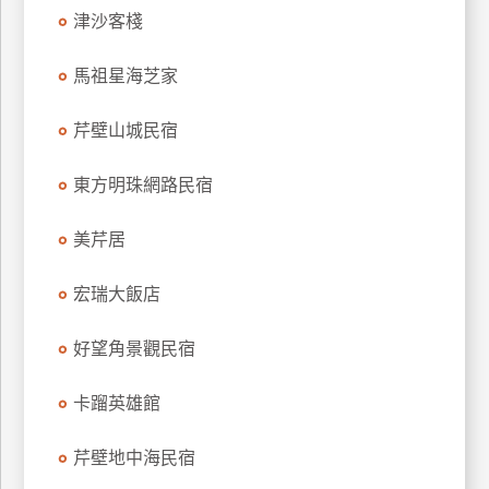
津沙客棧
上
客
服
馬祖星海芝家
芹壁山城民宿
紅
利
東方明珠網路民宿
查
詢
美芹居
宏瑞大飯店
訂
房
好望角景觀民宿
Q&A
卡蹓英雄館
國
芹壁地中海民宿
旅
卡