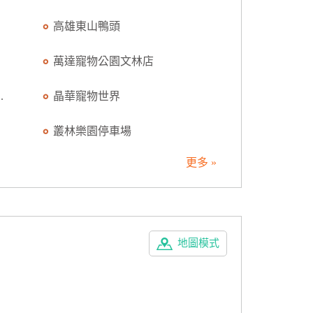
高雄東山鴨頭
萬達寵物公園文林店
.
晶華寵物世界
叢林樂園停車場
更多 »
地圖模式