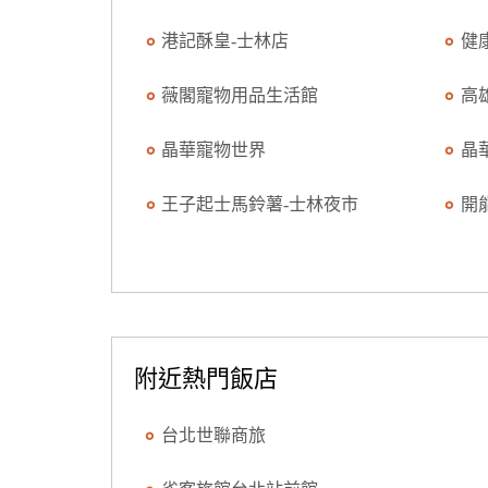
港記酥皇-士林店
健
薇閣寵物用品生活館
高
晶華寵物世界
晶
王子起士馬鈴薯-士林夜市
開
附近熱門飯店
台北世聯商旅