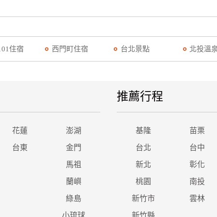
101住宿
西門町住宿
台北景點
北投溫
推薦行程
花蓮
澎湖
基隆
苗栗
台東
金門
台北
台中
馬祖
新北
彰化
蘭嶼
桃園
南投
綠島
新竹市
雲林
小琉球
新竹縣