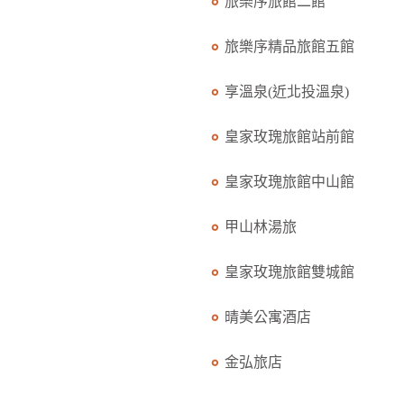
旅樂序旅館二館
旅樂序精品旅館五館
享溫泉(近北投溫泉)
皇家玫瑰旅館站前館
皇家玫瑰旅館中山館
甲山林湯旅
皇家玫瑰旅館雙城館
晴美公寓酒店
金弘旅店