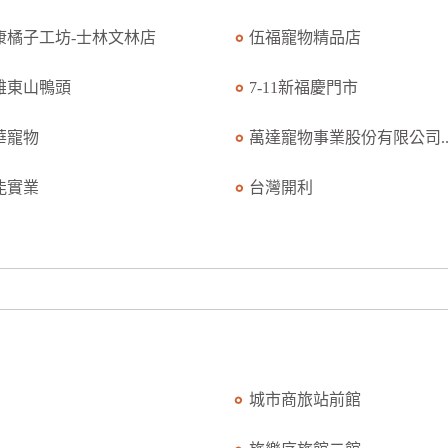
康橘子工坊-士林文林店
伍福寵物精品店
雄東山鴨頭
7-11新福慶門市
華寵物
萬達寵物事業股份有限公司..
能實業
台灣開利
城市商旅站前館