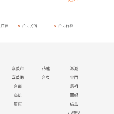
泉住宿
台北民宿
台北行程
嘉義市
花蓮
澎湖
嘉義縣
台東
金門
台南
馬祖
高雄
蘭嶼
屏東
綠島
小琉球