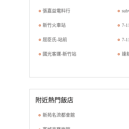
張嘉益電料行
su
新竹火車站
7-
屈臣氏-站前
7-
國光客運-新竹站
達
附近熱門飯店
新苑名流都會館