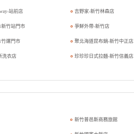
bway-站前店
吉野家-新竹林森店
11新竹站門市
爭鮮外帶-新竹店
11竹運門市
聚北海道昆布鍋-新竹中正店..
新洗衣店
珍珍珍日式拉麵-新竹信義店..
新竹普邑斯商務旅館