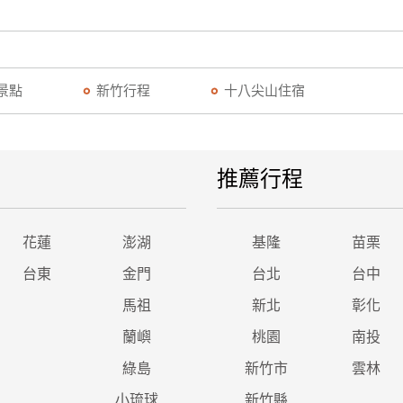
景點
新竹行程
十八尖山住宿
推薦行程
花蓮
澎湖
基隆
苗栗
台東
金門
台北
台中
馬祖
新北
彰化
蘭嶼
桃園
南投
綠島
新竹市
雲林
小琉球
新竹縣