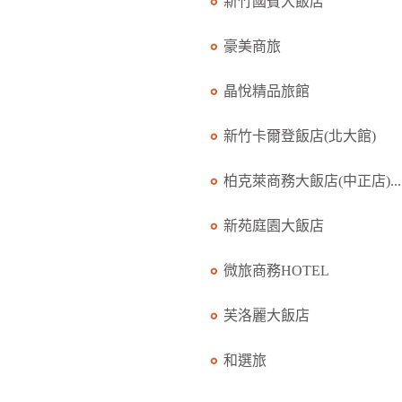
新竹國賓大飯店
豪美商旅
晶悅精品旅館
新竹卡爾登飯店(北大館)
柏克萊商務大飯店(中正店)...
新苑庭園大飯店
微旅商務HOTEL
芙洛麗大飯店
和選旅