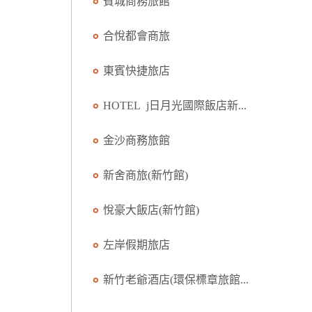
賓城商務旅館
合悅都會商旅
東賓快捷旅店
HOTEL j日月光國際飯店新...
金沙商務旅館
新舍商旅(新竹館)
悅豪大飯店(新竹館)
左岸假期旅店
新竹老爺酒店(環保標章旅館...