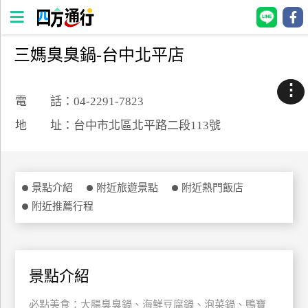
三媽臭臭鍋-台中北平店
四
方
⋮
通
電 話：04-2291-7823
行
地 址：台中市北區北平路二段113號
訂
房
景點介紹
附近旅遊景點
附近熱門飯店
台
附近推薦行程
灣
訂
房
景點介紹
直接跟飯店訂房
HOT
必點美食：大腸臭臭鍋、海鮮豆腐鍋、泡菜鍋、鴨寶