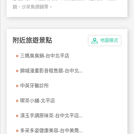
鍋、沙茶魚頭鍋等。
特
色
民
宿
附近旅遊景點
地圖模式
全
三媽臭臭鍋-台中北平店
球
租
錦城漫畫影音租售館-台中北...
車
中英牙醫診所
網
紅
喫茶小舖-北平店
帶
你
清玉手調原味茶-台中北平店...
玩
多采多姿健康美容-台中美喬...