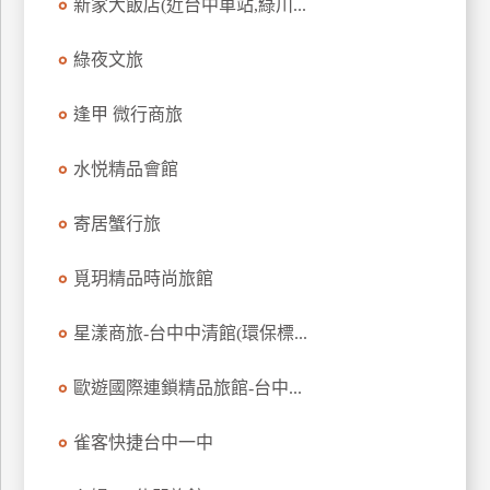
新家大飯店(近台中車站,綠川...
訂
房
綠夜文旅
逢甲 微行商旅
請
款
水悦精品會館
收
據
寄居蟹行旅
合
作
覓玥精品時尚旅館
提
案
星漾商旅-台中中清館(環保標...
飯
歐遊國際連鎖精品旅館-台中...
店
合
雀客快捷台中一中
作