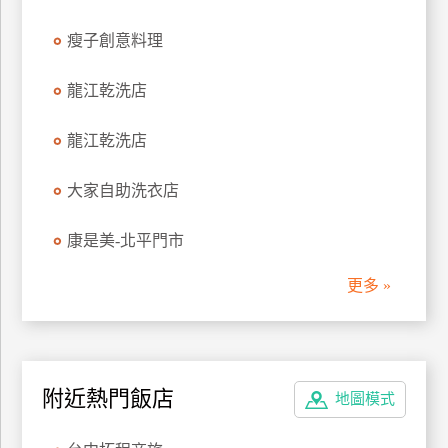
管
瘦子創意料理
理
龍江乾洗店
會
員
龍江乾洗店
帳
戶
大家自助洗衣店
康是美-北平門市
客
服
更多 »
聯
絡
單
附近熱門飯店
地圖模式
Line
線