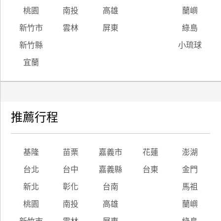
桃園
南投
高雄
蘭嶼
新竹市
雲林
屏東
綠島
新竹縣
小琉球
宜蘭
推薦行程
基隆
苗栗
嘉義市
花蓮
澎湖
台北
台中
嘉義縣
台東
金門
新北
彰化
台南
馬祖
桃園
南投
高雄
蘭嶼