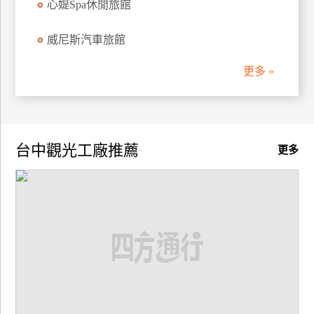
心媞Spa休閒旅館
廠
威尼斯汽車旅館
商
合
更多 »
作
旅
伴
台中觀光工廠推薦
更多
計
劃
商
品
宣
傳