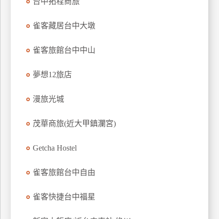
台中拓程商旅
上
客
雀客藏居台中大墩
服
雀客旅館台中中山
紅
夢想12旅店
利
查
漫旅光城
詢
茂華商旅(近大甲鎮瀾宮)
訂
Getcha Hostel
房
Q&A
雀客旅館台中自由
國
雀客快捷台中福星
旅
卡