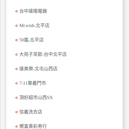
玩
台中達陽電器
樂
地
Mr.wish-北平店
圖
顧
50嵐-北平店
客
服
大苑子茶飲-台中北平店
務
達美樂-北屯山西店
顧
客
7-11東義門市
滿
意
頂好超市山西SX
度
信義洗衣店
訂
嚮富貴彩券行
單