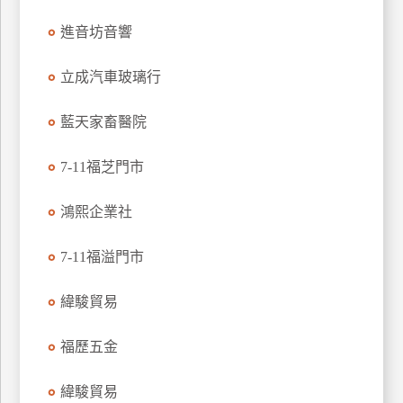
玩
進音坊音響
樂
地
立成汽車玻璃行
圖
藍天家畜醫院
顧
客
服
7-11福芝門市
務
鴻熙企業社
顧
客
7-11福溢門市
滿
意
緯駿貿易
度
福歷五金
訂
緯駿貿易
單