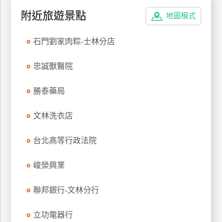
特
附近旅遊景點
地圖模式
色
民
石門劉家肉粽-士林分店
宿
忠誠獸醫院
全
勝泰藥局
球
租
文林洗衣店
車
台北高等行政法院
網
紅
峻榮興業
帶
你
聯邦銀行-文林分行
玩
立功電器行