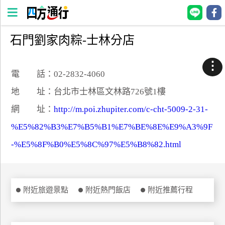
石門劉家肉粽-士林分店
四
方
⋮
通
電 話：02-2832-4060
行
地 址：台北市士林區文林路726號1樓
訂
網 址：
http://m.poi.zhupiter.com/c-cht-5009-2-31-
房
%E5%82%B3%E7%B5%B1%E7%BE%8E%E9%A3%9F
-%E5%8F%B0%E5%8C%97%E5%B8%82.html
台
灣
訂
房
附近旅遊景點
附近熱門飯店
附近推薦行程
直接跟飯店訂房
HOT