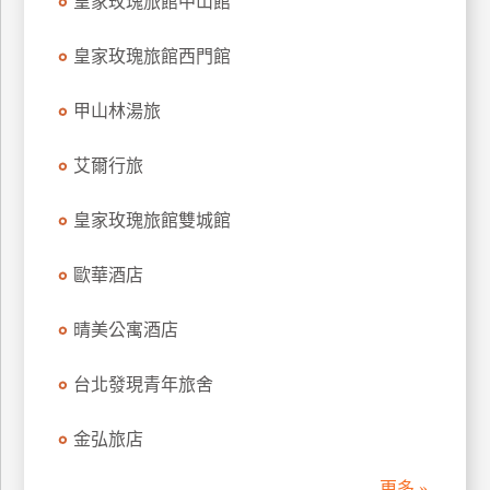
皇家玫瑰旅館中山館
訂
房
皇家玫瑰旅館西門館
甲山林湯旅
請
款
艾爾行旅
收
據
皇家玫瑰旅館雙城館
合
作
歐華酒店
提
案
晴美公寓酒店
飯
台北發現青年旅舍
店
合
金弘旅店
作
更多 »