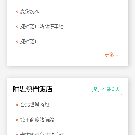
管
夏澎洗衣
理
捷運芝山站北停車場
會
捷運芝山
員
帳
更多 »
戶
客
服
附近熱門飯店
地圖模式
聯
絡
台北世聯商旅
單
城市商旅站前館
Line
線
雀客旅館台北站前館