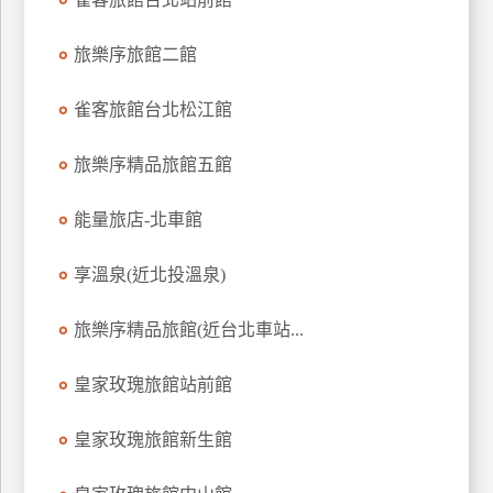
上
客
旅樂序旅館二館
服
雀客旅館台北松江館
紅
旅樂序精品旅館五館
利
查
能量旅店-北車館
詢
享溫泉(近北投溫泉)
訂
旅樂序精品旅館(近台北車站...
房
Q&A
皇家玫瑰旅館站前館
國
皇家玫瑰旅館新生館
旅
卡