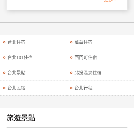
廠
商
合
作
台北住宿
萬華住宿
旅
台北101住宿
西門町住宿
伴
計
台北景點
北投溫泉住宿
劃
台北民宿
台北行程
商
品
宣
旅遊景點
傳