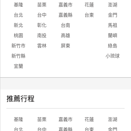
基隆
苗栗
嘉義市
花蓮
澎湖
台北
台中
嘉義縣
台東
金門
新北
彰化
台南
馬祖
桃園
南投
高雄
蘭嶼
新竹市
雲林
屏東
綠島
新竹縣
小琉球
宜蘭
推薦行程
基隆
苗栗
嘉義市
花蓮
澎湖
台北
台中
嘉義縣
台東
金門