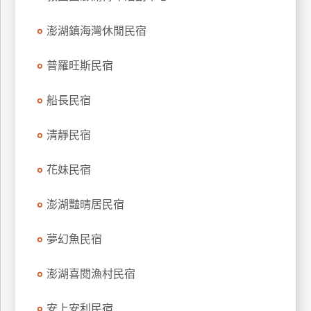
上
澎湖鎮海灣休閒民宿
客
服
普羅旺斯民宿
紅
船長民宿
利
查
清靜民宿
詢
花妹民宿
訂
澎湖豔晴居民宿
房
Q&A
夢幻魚民宿
澎湖喜閱漁村民宿
國
旅
卡
安上安利民宿