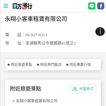
永翔小客車租賃有限公司
四
方
⋮
通
電 話：06-927-6313
行
地 址：澎湖縣馬公市建國路42號之1
訂
房
附近旅遊景點
附近熱門飯店
附近推薦行程
台
灣
訂
房
附近旅遊景點
地圖模式
直接跟飯店訂房
HOT
永翔小客車租賃有限公司