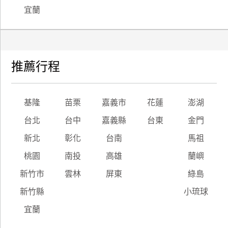
宜蘭
推薦行程
基隆
苗栗
嘉義市
花蓮
澎湖
台北
台中
嘉義縣
台東
金門
新北
彰化
台南
馬祖
桃園
南投
高雄
蘭嶼
新竹市
雲林
屏東
綠島
新竹縣
小琉球
宜蘭