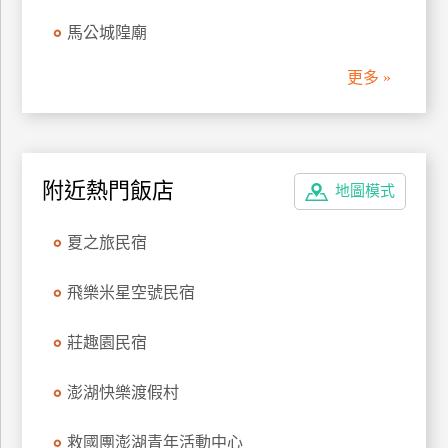
管
馬公城隍廟
理
更多 »
會
員
帳
附近熱門飯店
戶
地圖模式
夏之旅民宿
客
服
飛樂米星空號民宿
聯
絡
莊趣園民宿
單
澎湖快樂渡假村
Line
救國團澎湖青年活動中心
線