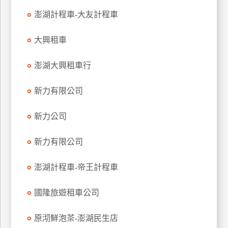
特
澎湖計程車-大友計程車
色
民
大興租車
宿
澎湖大興租車行
全
新力有限公司
球
租
新力公司
車
新力有限公司
網
澎湖計程車-帝王計程車
紅
帶
你
國隆旅遊租車公司
玩
原沏鮮泡茶-澎湖民生店