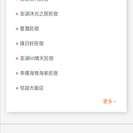
訂
房
澎湖沐光之居民宿
夏灩民宿
請
款
達日好民宿
收
據
澎湖HI晴天民宿
合
作
幸運海彎海景民宿
提
案
信誼大飯店
更多 »
飯
店
合
作