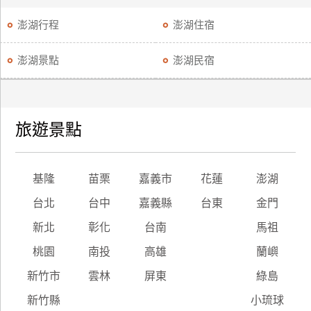
澎湖行程
澎湖住宿
廠
商
澎湖景點
澎湖民宿
合
作
旅
旅遊景點
伴
計
劃
基隆
苗栗
嘉義市
花蓮
澎湖
台北
台中
嘉義縣
台東
金門
商
新北
彰化
台南
馬祖
品
桃園
南投
高雄
蘭嶼
宣
傳
新竹市
雲林
屏東
綠島
新竹縣
小琉球