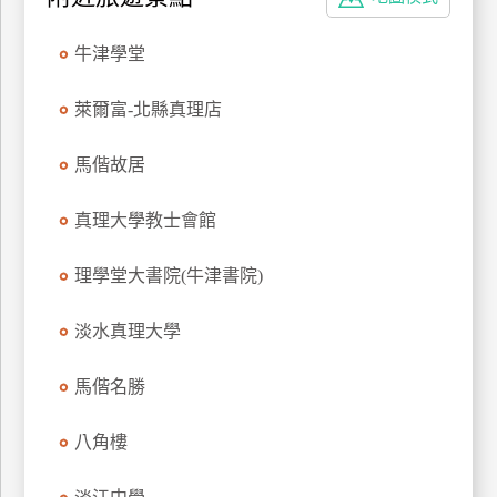
特
色
牛津學堂
民
宿
萊爾富-北縣真理店
馬偕故居
全
球
真理大學教士會館
租
車
理學堂大書院(牛津書院)
淡水真理大學
網
紅
馬偕名勝
帶
你
八角樓
玩