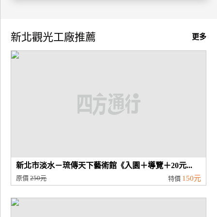
廠
商
新北觀光工廠推薦
更多
合
作
旅
伴
計
劃
商
新北市淡水－琉傳天下藝術館《入園＋導覽＋20元...
品
原價
250元
150元
特價
宣
傳