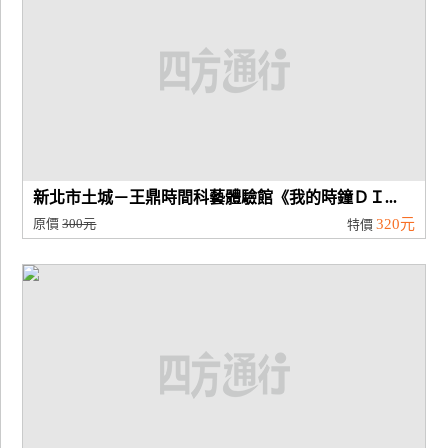
新北市土城－王鼎時間科藝體驗館《我的時鐘ＤＩ...
原價
300元
320元
特價