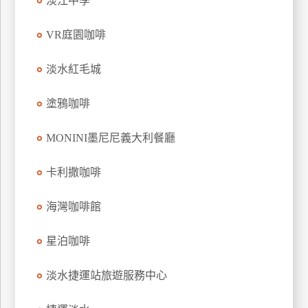
淡江中學
玩
樂
VR庭園咖啡
地
圖
淡水紅毛城
顧
塗鴉咖啡
客
服
務
MONINI墨尼尼義大利餐廳
卡利撒咖啡
顧
客
海灣咖啡館
滿
意
星泊咖啡
度
淡水捷運站旅遊服務中心
訂
單