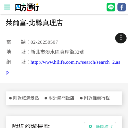
萊爾富-北縣真理店
四
方
⋮
通
電 話：02-26250507
行
地 址：新北市淡水區真理街32號
訂
網 址：
http://www.hilife.com.tw/search/search_2.as
房
p
台
灣
訂
附近旅遊景點
附近熱門飯店
附近推薦行程
房
直接跟飯店訂房
HOT
附近旅遊景點
地圖模式