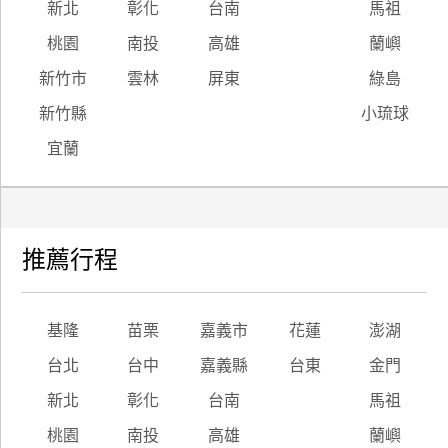
新北
彰化
台南
馬祖
桃園
南投
高雄
蘭嶼
新竹市
雲林
屏東
綠島
新竹縣
小琉球
宜蘭
推薦行程
基隆
苗栗
嘉義市
花蓮
澎湖
台北
台中
嘉義縣
台東
金門
新北
彰化
台南
馬祖
桃園
南投
高雄
蘭嶼