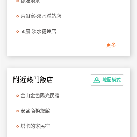
捷運淡水
管
理
萊爾富-淡水滬站店
50嵐-淡水捷運店
會
員
更多 »
帳
戶
客
附近熱門飯店
地圖模式
服
聯
金山金色陽光民宿
絡
單
安盛商務旅館
塔卡的家民宿
Line
線