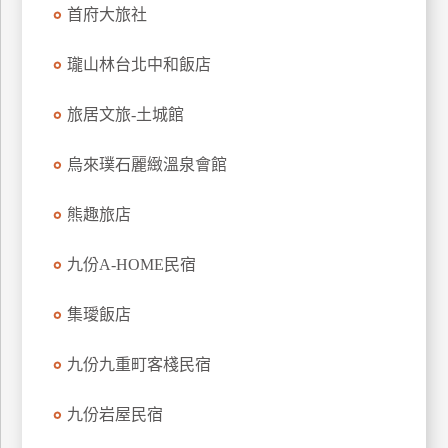
首府大旅社
上
客
瓏山林台北中和飯店
服
旅居文旅-土城館
紅
利
烏來璞石麗緻溫泉會館
查
詢
熊趣旅店
九份A-HOME民宿
訂
房
集璦飯店
Q&A
九份九重町客棧民宿
國
九份岩屋民宿
旅
卡