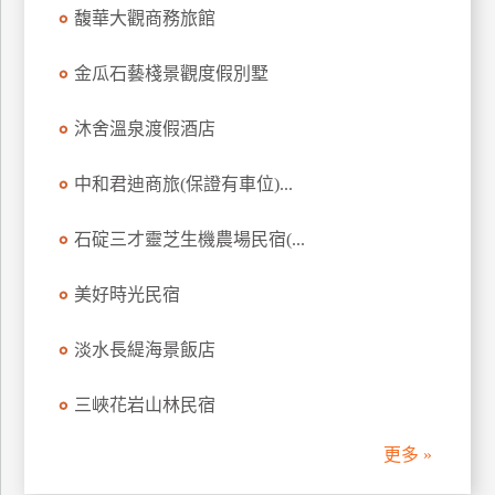
馥華大觀商務旅館
訂
房
金瓜石藝棧景觀度假別墅
請
沐舍溫泉渡假酒店
款
收
中和君迪商旅(保證有車位)...
據
石碇三才靈芝生機農場民宿(...
合
作
提
美好時光民宿
案
淡水長緹海景飯店
飯
三峽花岩山林民宿
店
合
更多 »
作