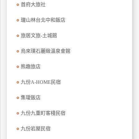
首府大旅社
上
客
瓏山林台北中和飯店
服
旅居文旅-土城館
紅
利
烏來璞石麗緻溫泉會館
查
詢
熊趣旅店
九份A-HOME民宿
訂
房
集璦飯店
Q&A
九份九重町客棧民宿
國
九份岩屋民宿
旅
卡