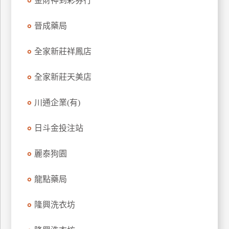
金財神到彩券行
玩
樂
晉成藥局
地
圖
全家新莊祥鳳店
顧
全家新莊天美店
客
服
務
川通企業(有)
日斗金投注站
顧
客
麗泰狗園
滿
意
龍點藥局
度
隆興洗衣坊
訂
單