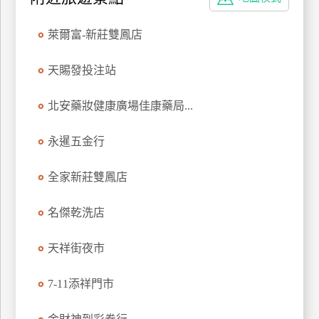
特
色
萊爾富-新莊雙鳳店
民
宿
天賜發投注站
北安藥妝健康廣場佳康藥局...
全
球
永暹五金行
租
車
全家新莊雙鳳店
名傑乾洗店
網
紅
天祥街夜市
帶
你
7-11添祥門市
玩