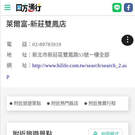
萊爾富-新莊雙鳳店
四
方
⋮
通
電 話：02-89783919
行
地 址：新北市新莊區雙鳳路53號一樓全部
訂
網 址：
http://www.hilife.com.tw/search/search_2.as
房
p
台
灣
訂
附近旅遊景點
附近熱門飯店
附近推薦行程
房
直接跟飯店訂房
HOT
附近旅遊景點
地圖模式