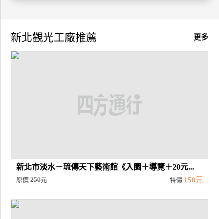
廠
商
新北觀光工廠推薦
更多
合
作
旅
伴
計
劃
商
新北市淡水－琉傳天下藝術館《入園＋導覽＋20元...
品
原價
250元
150元
特價
宣
傳