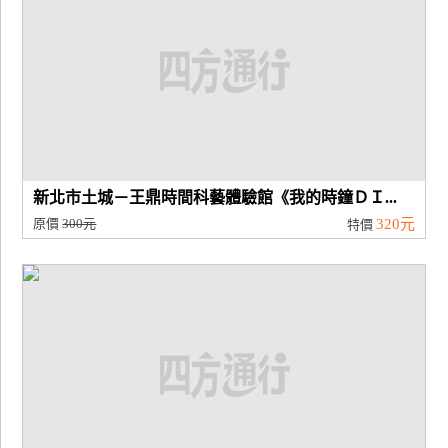
新北市土城－王鼎時間科藝體驗館《我的時鐘ＤＩ...
原價
300元
320元
特價