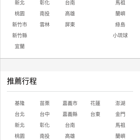
新北
彰化
台南
馬祖
桃園
南投
高雄
蘭嶼
新竹市
雲林
屏東
綠島
新竹縣
小琉球
宜蘭
推薦行程
基隆
苗栗
嘉義市
花蓮
澎湖
台北
台中
嘉義縣
台東
金門
新北
彰化
台南
馬祖
桃園
南投
高雄
蘭嶼