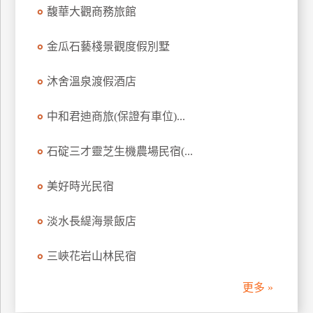
馥華大觀商務旅館
訂
房
金瓜石藝棧景觀度假別墅
請
沐舍溫泉渡假酒店
款
收
中和君迪商旅(保證有車位)...
據
石碇三才靈芝生機農場民宿(...
合
作
提
美好時光民宿
案
淡水長緹海景飯店
飯
三峽花岩山林民宿
店
合
更多 »
作