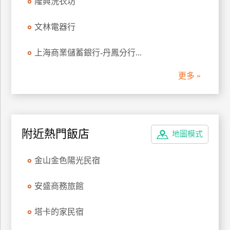
隆興洗衣坊
管
理
文林電器行
上海商業儲蓄銀行-丹鳳分行...
會
員
更多 »
帳
戶
客
附近熱門飯店
地圖模式
服
聯
金山金色陽光民宿
絡
單
安盛商務旅館
塔卡的家民宿
Line
線