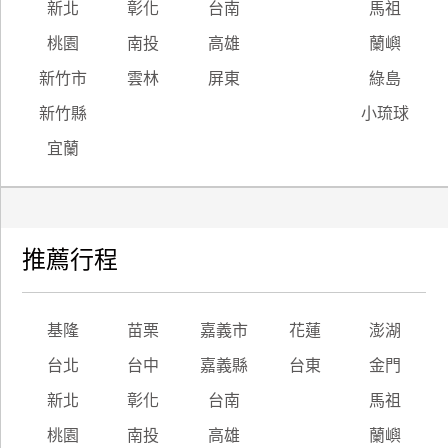
新北
彰化
台南
馬祖
桃園
南投
高雄
蘭嶼
新竹市
雲林
屏東
綠島
新竹縣
小琉球
宜蘭
推薦行程
基隆
苗栗
嘉義市
花蓮
澎湖
台北
台中
嘉義縣
台東
金門
新北
彰化
台南
馬祖
桃園
南投
高雄
蘭嶼