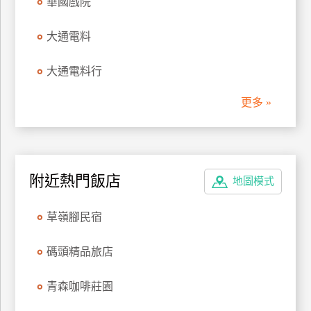
華國戲院
管
理
大通電料
大通電料行
會
員
更多 »
帳
戶
客
附近熱門飯店
地圖模式
服
聯
草嶺腳民宿
絡
單
碼頭精品旅店
青森咖啡莊園
Line
線