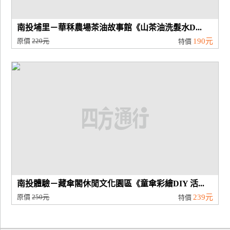
南投埔里－華秝農場茶油故事館《山茶油洗髮水D...
原價
220元
190元
特價
南投體驗－藏傘閣休閒文化園區《童傘彩繪DIY 活...
原價
250元
239元
特價