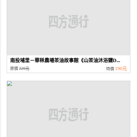
南投埔里－華秝農場茶油故事館《山茶油沐浴鹽D...
原價
220元
190元
特價