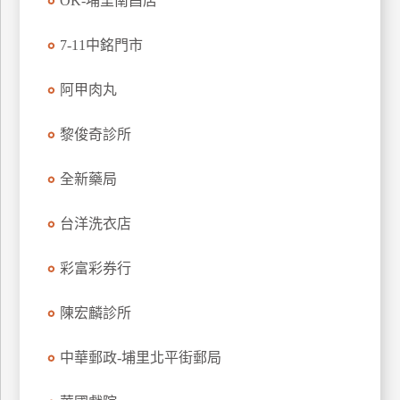
OK-埔里南昌店
玩
樂
7-11中銘門市
地
圖
阿甲肉丸
顧
黎俊奇診所
客
服
務
全新藥局
台洋洗衣店
顧
客
彩富彩券行
滿
意
陳宏麟診所
度
中華郵政-埔里北平街郵局
訂
單