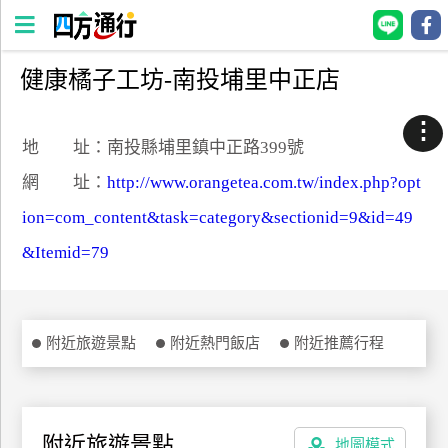
健康橘子工坊-南投埔里中正店
四
方
⋮
通
地 址：南投縣埔里鎮中正路399號
行
網 址：
http://www.orangetea.com.tw/index.php?opt
訂
ion=com_content&task=category&sectionid=9&id=49
房
&Itemid=79
台
灣
訂
附近旅遊景點
附近熱門飯店
附近推薦行程
房
直接跟飯店訂房
HOT
附近旅遊景點
地圖模式