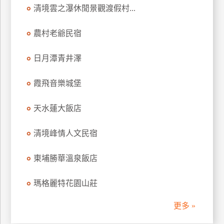
清境雲之瀑休閒景觀渡假村...
訂
房
農村老爺民宿
請
日月潭青井澤
款
收
霞飛音樂城堡
據
天水蓮大飯店
合
作
提
清境峰情人文民宿
案
東埔勝華溫泉飯店
飯
瑪格麗特花園山莊
店
合
更多 »
作