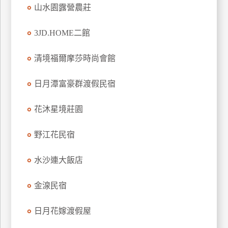
山水園露營農莊
上
客
3JD.HOME二館
服
清境福爾摩莎時尚會館
紅
利
日月潭富豪群渡假民宿
查
詢
花沐星境莊園
野江花民宿
訂
房
水沙連大飯店
Q&A
金湶民宿
國
日月花嫁渡假屋
旅
卡