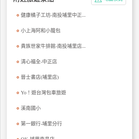
特
色
健康橘子工坊-南投埔里中正...
民
宿
小上海阿和小籠包
貴族世家牛排館-南投埔里店...
全
球
清心福全-中正店
租
車
晉士書店(埔里店)
Yo！遊台灣包車旅遊
網
紅
溪南國小
帶
你
第一銀行-埔里分行
玩