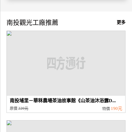
廠
商
南投觀光工廠推薦
更多
合
作
旅
伴
計
劃
商
南投埔里－華秝農場茶油故事館《山茶油沐浴露D...
品
原價
220元
190元
特價
宣
傳