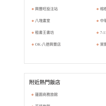
興豐旺投注站
榕
八塊畫室
中
租書王書坊
7-
OK-八德興豐店
萊
附近熱門飯店
蓮園商務旅館