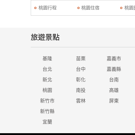
桃園行程
桃園住宿
桃園
旅遊景點
基隆
苗栗
嘉義市
台北
台中
嘉義縣
新北
彰化
台南
桃園
南投
高雄
新竹市
雲林
屏東
新竹縣
宜蘭