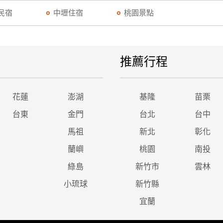
民宿
中壢住宿
桃園景點
推薦行程
花蓮
澎湖
基隆
苗栗
台東
金門
台北
台中
馬祖
新北
彰化
蘭嶼
桃園
南投
綠島
新竹市
雲林
小琉球
新竹縣
宜蘭