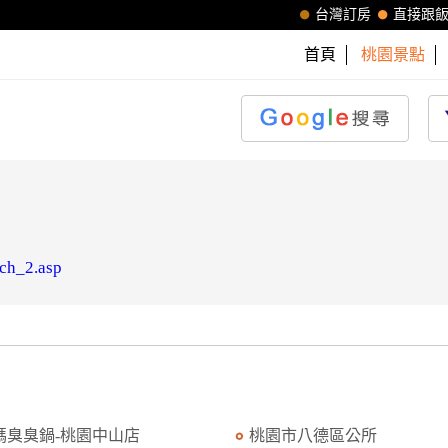
台灣訂房
直接跟
首頁
桃園景點
rch_2.asp
媽臭臭鍋-桃園中山店
桃園市八德區公所