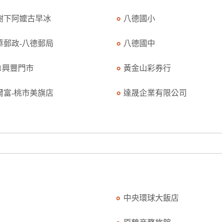
樹下阿嬤古早冰
八德國小
華郵政-八德郵局
八德國中
11興豐門市
黃金山彩券行
爾富-桃市美旗店
達晟企業有限公司
中央環球大飯店