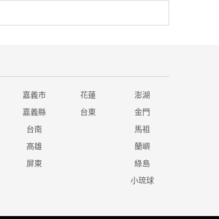
嘉義市
花蓮
澎湖
嘉義縣
台東
金門
台南
馬祖
高雄
蘭嶼
屏東
綠島
小琉球