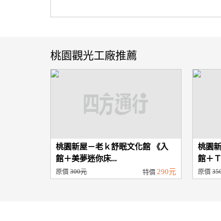
桃園觀光工廠推薦
桃園新屋－老ｋ舒眠文化館 《入
桃園新
館＋美夢迷你床...
館＋Ｔ
原價
300元
290元
原價
35
特價