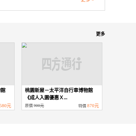
更多
物館
桃園新屋－太平洋自行車博物館
《成人入園優惠Ｘ...
580元
原價
900元
870元
特價