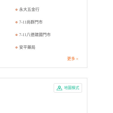
永大五金行
7-11尚群門市
7-11八德建國門市
安平藥局
更多 »
地圖模式