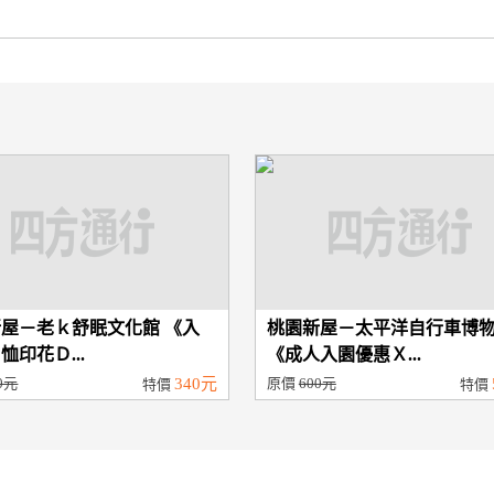
屋－老ｋ舒眠文化館 《入
桃園新屋－太平洋自行車博
恤印花Ｄ...
《成人入園優惠Ｘ...
0元
340元
原價
600元
特價
特價