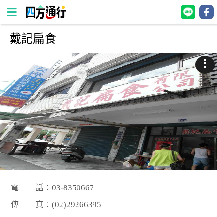
戴記扁食
四
方
⋮
通
行
訂
房
台
灣
訂
房
電 話：03-8350667
直接跟飯店訂房
HOT
傳 真：(02)29266395