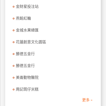
管
金財星投注站
理
燕銘紅輪
會
金城水果總匯
員
帳
花蓮創意文化園區
戶
勝德五金行
客
勝德五金行
服
聯
美崙動物醫院
絡
單
周記筒仔米糕
Line
更多 »
線