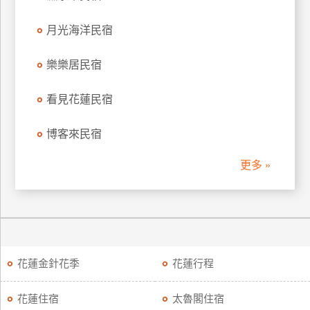
廠
月光海洋民宿
商
合
樂樂居民宿
作
看見花蓮民宿
旅
博客來民宿
伴
計
更多 »
劃
商
品
宣
花蓮金針花季
花蓮行程
傳
花蓮住宿
太魯閣住宿