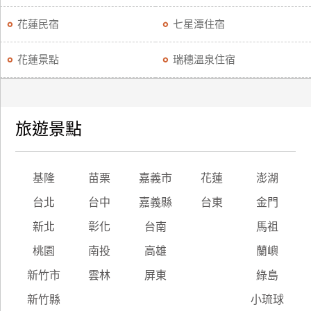
花蓮民宿
七星潭住宿
花蓮景點
瑞穗溫泉住宿
旅遊景點
基隆
苗栗
嘉義市
花蓮
澎湖
台北
台中
嘉義縣
台東
金門
新北
彰化
台南
馬祖
桃園
南投
高雄
蘭嶼
新竹市
雲林
屏東
綠島
新竹縣
小琉球