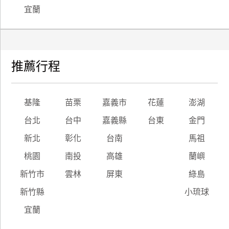
宜蘭
推薦行程
基隆
苗栗
嘉義市
花蓮
澎湖
台北
台中
嘉義縣
台東
金門
新北
彰化
台南
馬祖
桃園
南投
高雄
蘭嶼
新竹市
雲林
屏東
綠島
新竹縣
小琉球
宜蘭