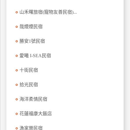
訂
山禾曙旅宿(寵物友善民宿)...
房
哉煙煙民宿
請
款
勝安1號民宿
收
據
愛曦 I-SEA民宿
合
十街民宿
作
提
案
拾光民宿
海洋柔情民宿
飯
店
花蓮福康大飯店
合
作
漁家樂民宿