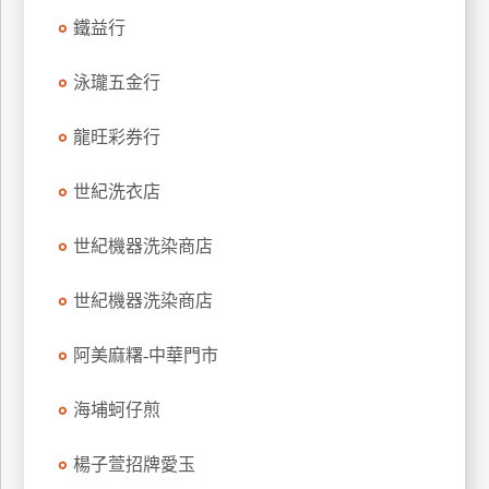
玩
鐵益行
樂
地
泳瓏五金行
圖
龍旺彩券行
顧
客
服
世紀洗衣店
務
世紀機器洗染商店
顧
世紀機器洗染商店
客
滿
阿美麻糬-中華門市
意
度
海埔蚵仔煎
訂
楊子萱招牌愛玉
單