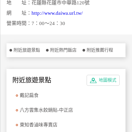
地 址：花蓮縣花蓮市中華路120號
特
網 址：
http://www.daiwa.url.tw/
色
民
營業時間：7：00～24：30
宿
全
附近旅遊景點
附近熱門飯店
附近推薦行程
球
租
車
附近旅遊景點
地圖模式
網
戴記扁食
紅
帶
八方雲集水餃鍋貼-中正店
你
玩
東知香滷味專賣店