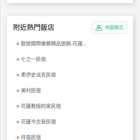
上
客
服
附近熱門飯店
地圖模式
紅
歐遊國際連鎖精品旅館-花蓮...
利
查
七之一民宿
詢
柔伊史派克民宿
訂
美村民宿
房
Q&A
花蓮教授的家民宿
花蓮今古安民宿
國
旅
月眉民宿
卡