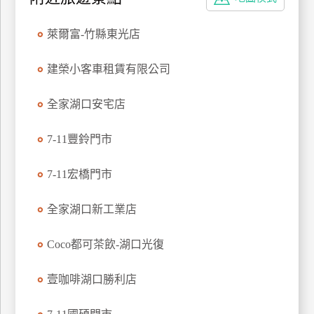
特
色
萊爾富-竹縣東光店
民
宿
建榮小客車租賃有限公司
全家湖口安宅店
全
球
7-11豐鈴門市
租
車
7-11宏橋門市
全家湖口新工業店
網
紅
Coco都可茶飲-湖口光復
帶
你
壹咖啡湖口勝利店
玩