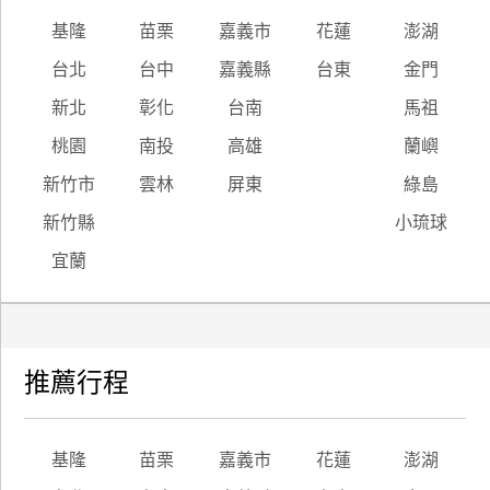
基隆
苗栗
嘉義市
花蓮
澎湖
廠
台北
台中
嘉義縣
台東
金門
商
合
新北
彰化
台南
馬祖
作
桃園
南投
高雄
蘭嶼
新竹市
雲林
屏東
綠島
旅
新竹縣
小琉球
伴
計
宜蘭
劃
商
推薦行程
品
宣
傳
基隆
苗栗
嘉義市
花蓮
澎湖