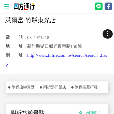
萊爾富-竹縣東光店
四
方
⋮
通
電 話：03-5971418
行
地 址：新竹縣湖口鄉光復東路150號
訂
網 址：
http://www.hilife.com.tw/search/search_2.as
房
p
台
灣
訂
附近旅遊景點
附近熱門飯店
附近推薦行程
房
直接跟飯店訂房
HOT
附近旅遊景點
地圖模式