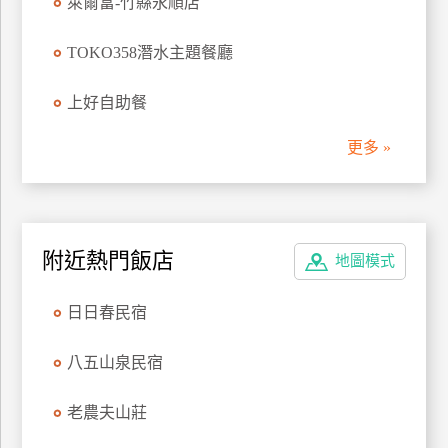
萊爾富-竹縣永順店
管
理
TOKO358潛水主題餐廳
上好自助餐
會
員
更多 »
帳
戶
客
附近熱門飯店
地圖模式
服
聯
日日春民宿
絡
單
八五山泉民宿
老農夫山莊
Line
線