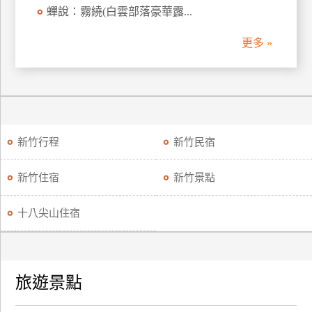
蟬說：霧繞(白雲部落豪華露...
訂
房
更多 »
請
款
收
據
新竹行程
新竹民宿
合
作
新竹住宿
新竹景點
提
案
十八尖山住宿
飯
店
合
旅遊景點
作