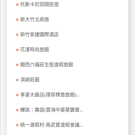
托斯卡尼田間民宿
上
客
新大竹北商旅
服
新竹安捷國際酒店
紅
利
花漾時尚旅館
查
詢
關西六福莊生態渡假旅館
淇岄莊園
訂
房
享豪大飯店(環保標章旅館)...
Q&A
蟬說：霧語(雲海中豪華露營...
國
統一渡假村-馬武督渡假會議...
旅
卡