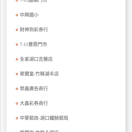
7-11國碩門市
玩
樂
中興國小
地
圖
財神到彩券行
顧
7-11豐鼎門市
客
服
務
全家湖口吉勝店
萊爾富-竹縣湖丰店
顧
客
榮鑫廣告商行
滿
意
大鑫彩券商行
度
中華郵政-湖口鐵騎郵局
訂
單