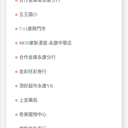
合作金庫南永康分行
玩
樂
五王國小
地
圖
7-11康興門市
顧
MOS摩斯漢堡-永康中華店
客
服
務
合作金庫永康分行
金彩旺彩券行
顧
客
頂好超市永康YK
滿
意
上宜藥局
度
奇美寵物中心
訂
單