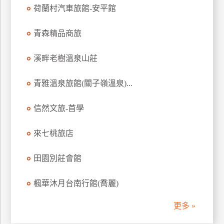
荷蘭村汽車旅館-安平館
訂
房
青森精品商旅
請
溪畔老樹溫泉山莊
款
收
青雅溫泉旅館(關子嶺溫泉)...
據
信然文旅-首學
合
作
提
來七桃旅店
案
田園別莊會館
飯
楓華沐月台南行館(喬麗)
店
合
更多 »
作