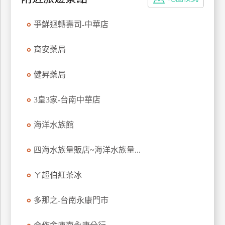
特
色
爭鮮迴轉壽司-中華店
民
宿
育安藥局
健昇藥局
全
球
3皇3家-台南中華店
租
車
海洋水族館
四海水族量販店~海洋水族量...
網
紅
ㄚ超伯紅茶冰
帶
你
多那之-台南永康門市
玩