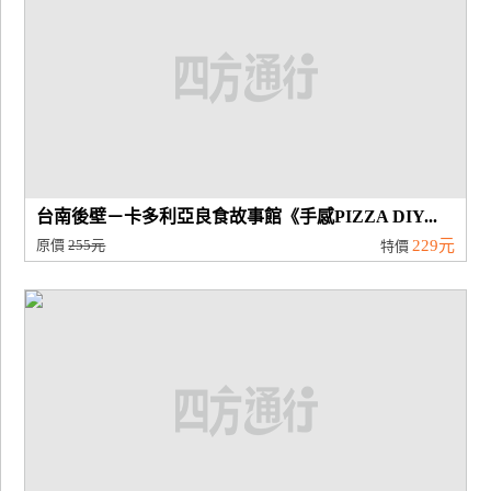
台南後壁－卡多利亞良食故事館《手感PIZZA DIY...
原價
255元
229元
特價