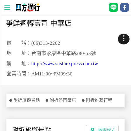
爭鮮迴轉壽司-中華店
四
方
⋮
通
電 話：(06)313-2202
行
地 址：台南市永康區中華路280-53號
訂
網 址：
http://www.sushiexpress.com.tw
房
營業時間：AM11:00~PM09:30
台
灣
訂
附近旅遊景點
附近熱門飯店
附近推薦行程
房
直接跟飯店訂房
HOT
附近旅遊景點
地圖模式