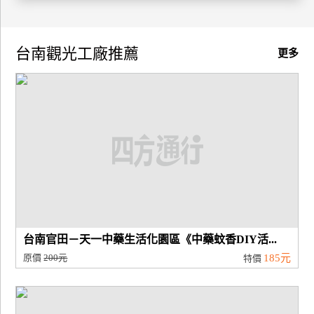
廠
商
台南觀光工廠推薦
更多
合
作
旅
伴
計
劃
商
台南官田－天一中藥生活化園區《中藥蚊香DIY活...
品
原價
200元
185元
特價
宣
傳