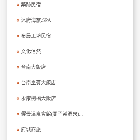
築跡民宿
上
客
沐府海旅.SPA
服
布農工坊民宿
紅
利
文化信然
查
詢
台南大飯店
台南皇賓大飯店
訂
房
永康劍橋大飯店
Q&A
儷景溫泉會館(關子嶺溫泉)...
國
府城商旅
旅
卡