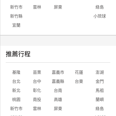
新竹市
雲林
屏東
綠島
新竹縣
小琉球
宜蘭
推薦行程
基隆
苗栗
嘉義市
花蓮
澎湖
台北
台中
嘉義縣
台東
金門
新北
彰化
台南
馬祖
桃園
南投
高雄
蘭嶼
新竹市
雲林
屏東
綠島