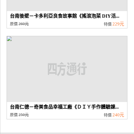
台南後壁－卡多利亞良食故事館《搖滾泡菜 DIY活...
原價
260元
229元
特價
台南仁德－奇美食品幸福工廠《ＤＩＹ手作體驗課...
原價
250元
240元
特價