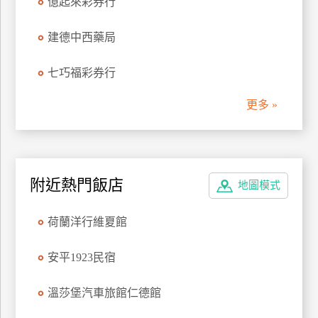
億起來彩券行
管
理
建德中西藥局
七巧福彩券行
會
員
更多 »
帳
戶
客
附近熱門飯店
地圖模式
服
聯
荷蘭洋行維夏館
絡
單
安平1923民宿
溫莎堡汽車旅館仁德館
Line
線