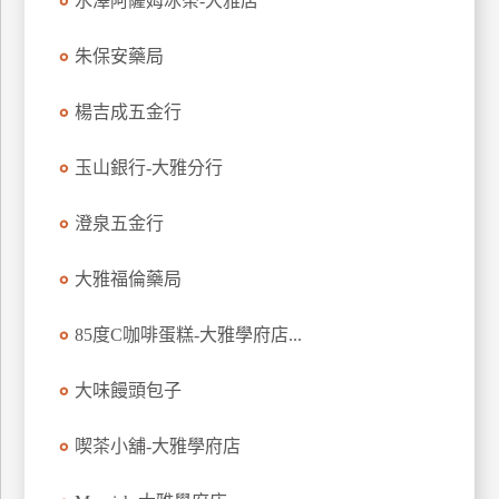
水澤阿薩姆冰茶-大雅店
玩
樂
朱保安藥局
地
圖
楊吉成五金行
顧
玉山銀行-大雅分行
客
服
務
澄泉五金行
大雅福倫藥局
顧
客
85度C咖啡蛋糕-大雅學府店...
滿
意
大味饅頭包子
度
喫茶小舖-大雅學府店
訂
單