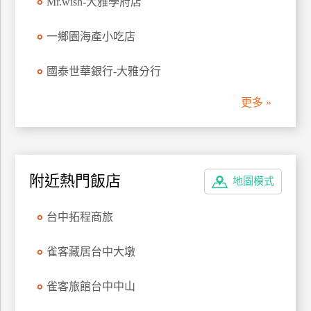
Mr.wish-大雅學府店
管
理
一鄉園海產小吃店
國泰世華銀行-大雅分行
會
員
更多 »
帳
戶
客
附近熱門飯店
地圖模式
服
聯
台中拓程商旅
絡
單
雀客藏居台中大墩
雀客旅館台中中山
Line
線