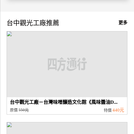
廠
商
台中觀光工廠推薦
更多
合
作
旅
伴
計
劃
商
台中觀光工廠－台灣味噌釀造文化館《風味醬油D...
品
原價
550元
440元
特價
宣
傳