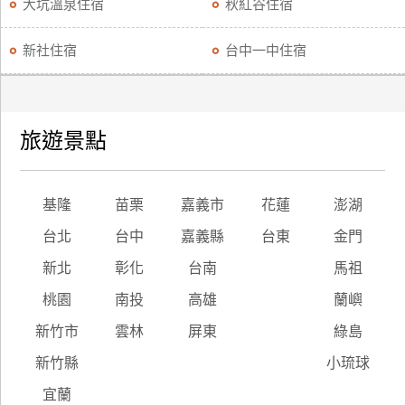
大坑溫泉住宿
秋紅谷住宿
新社住宿
台中一中住宿
旅遊景點
基隆
苗栗
嘉義市
花蓮
澎湖
台北
台中
嘉義縣
台東
金門
新北
彰化
台南
馬祖
桃園
南投
高雄
蘭嶼
新竹市
雲林
屏東
綠島
新竹縣
小琉球
宜蘭