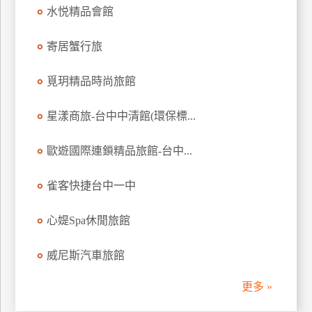
水悦精品會館
訂
房
寄居蟹行旅
請
覓玥精品時尚旅館
款
收
星漾商旅-台中中清館(環保標...
據
歐遊國際連鎖精品旅館-台中...
合
作
提
雀客快捷台中一中
案
心媞Spa休閒旅館
飯
威尼斯汽車旅館
店
合
更多 »
作