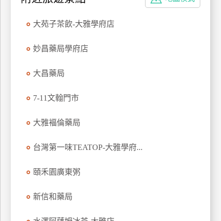
特
色
大苑子茶飲-大雅學府店
民
宿
妙昌藥局學府店
大昌藥局
全
球
7-11文翰門市
租
車
大雅褔倫藥局
台灣第一味TEATOP-大雅學府...
網
紅
頤禾園廣東粥
帶
你
新信和藥局
玩