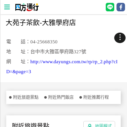
大苑子茶飲-大雅學府店
四
方
⋮
通
電 話：04-25668350
行
地 址：台中市大雅區學府路327號
訂
網 址：
http://www.dayungs.com.tw/rp/rp_2.php?cI
房
D=&page=3
台
灣
訂
附近旅遊景點
附近熱門飯店
附近推薦行程
房
直接跟飯店訂房
HOT
附近旅遊景點
地圖模式