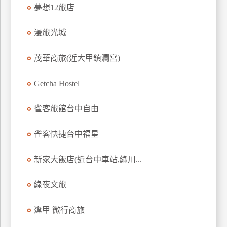
夢想12旅店
上
客
漫旅光城
服
茂華商旅(近大甲鎮瀾宮)
紅
利
Getcha Hostel
查
詢
雀客旅館台中自由
雀客快捷台中福星
訂
房
新家大飯店(近台中車站,綠川...
Q&A
綠夜文旅
國
逢甲 微行商旅
旅
卡