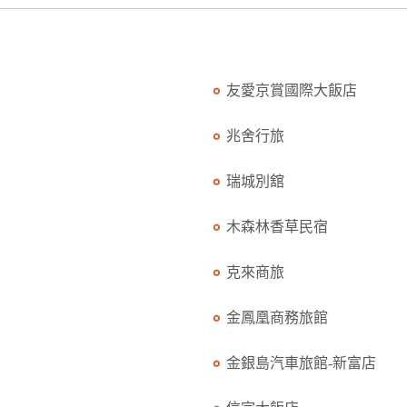
友愛京賞國際大飯店
兆舍行旅
瑞城別舘
木森林香草民宿
克來商旅
金鳳凰商務旅館
金銀島汽車旅館-新富店