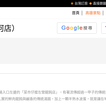
台灣訂房
直接跟
首頁
高雄景點
河店）
市場入口左邊的「菜市仔嬤左營餛飩店」，有著流傳超過一甲子的傳統
扎實的鮮肉餛飩與鹹香的傳統湯圓，加上一顆半熟水波蛋，就是讓在