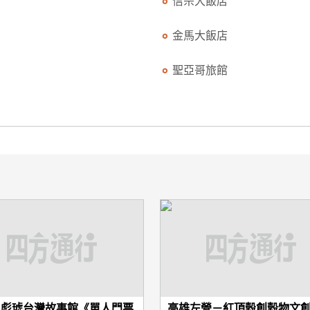
信宗大飯店
金馬大飯店
聖亞哥旅館
－彪琥台灣故事館《單人門票
高雄左營－紅頂穀創穀物文