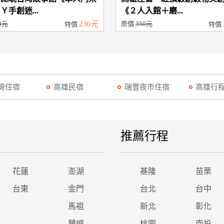
Ｙ手創迷...
《２人入館＋磨...
0元
230元
原價
350元
特價
特價
灣住宿
高雄民宿
瑞豐夜市住宿
高雄行
推薦行程
花蓮
澎湖
基隆
苗栗
台東
金門
台北
台中
馬祖
新北
彰化
蘭嶼
桃園
南投