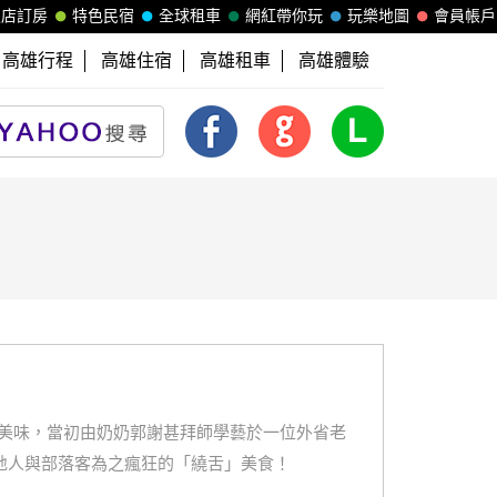
飯店訂房
特色民宿
全球租車
網紅帶你玩
玩樂地圖
會員帳戶
高雄行程
高雄住宿
高雄租車
高雄體驗
美味，當初由奶奶郭謝甚拜師學藝於一位外省老
地人與部落客為之瘋狂的「繞舌」美食！