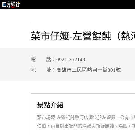
菜市仔嬤-左營餛飩（熱
電 話：0921-352149
地 址：高雄市三民區熱河一街301號
景點介紹
菜市場嬤-左營餛飩熱河店源位於左營第二公有
伯伯，再自創出獨門的湯頭與新鮮餛飩、湯圓，