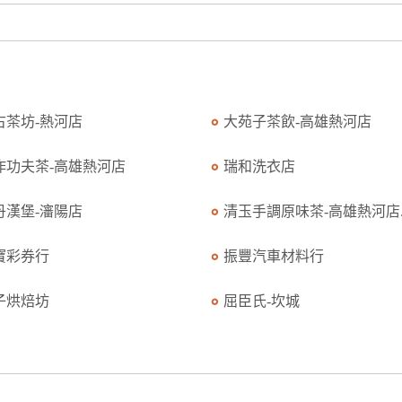
古茶坊-熱河店
大苑子茶飲-高雄熱河店
作功夫茶-高雄熱河店
瑞和洗衣店
丹漢堡-瀋陽店
清玉手調原味茶-高雄熱河店..
寶彩券行
振豐汽車材料行
子烘焙坊
屈臣氏-坎城