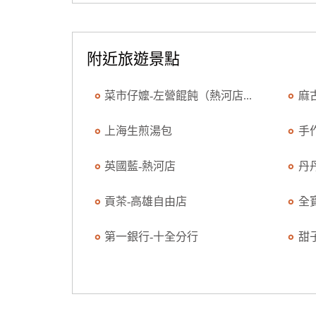
附近旅遊景點
菜市仔嬤-左營餛飩（熱河店...
麻
上海生煎湯包
手
英國藍-熱河店
丹
貢茶-高雄自由店
全
第一銀行-十全分行
甜