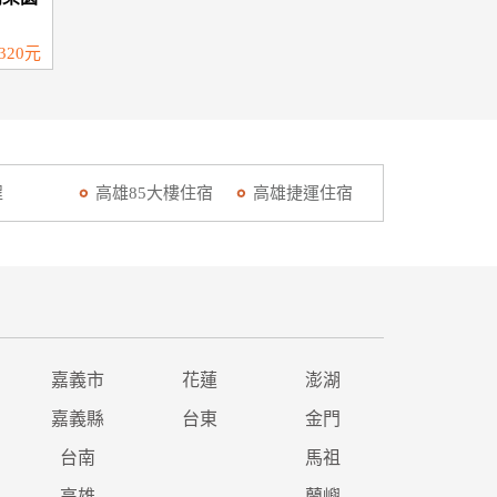
320元
程
高雄85大樓住宿
高雄捷運住宿
嘉義市
花蓮
澎湖
嘉義縣
台東
金門
台南
馬祖
高雄
蘭嶼