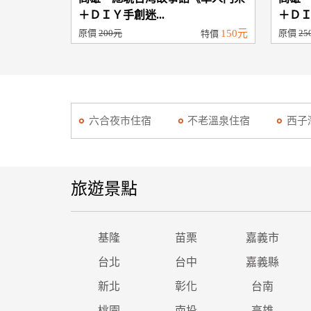
＋ＤＩＹ手創迷...
＋ＤＩ
原價
200元
150元
原價
25
特價
六合夜市住宿
不老溫泉住宿
西子
旅遊景點
基隆
苗栗
嘉義市
台北
台中
嘉義縣
新北
彰化
台南
桃園
南投
高雄