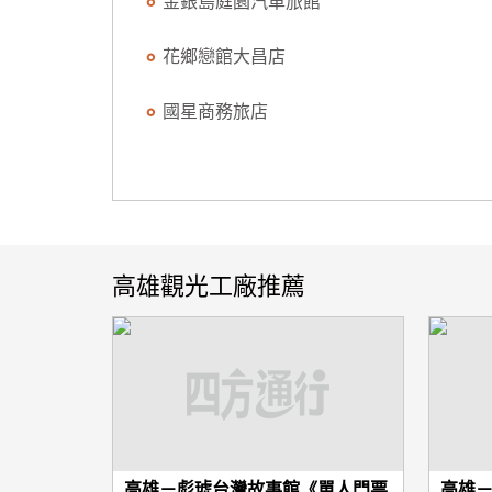
金銀島庭園汽車旅館
花鄉戀館大昌店
國星商務旅店
高雄觀光工廠推薦
高雄－彪琥台灣故事館《單人門票
高雄