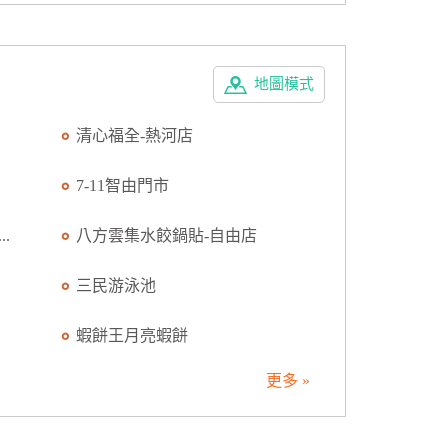
地圖模式
清心福全-熱河店
7-11智由門市
.
八方雲集水餃鍋貼-自由店
三民游泳池
蝦餅王月亮蝦餅
更多 »