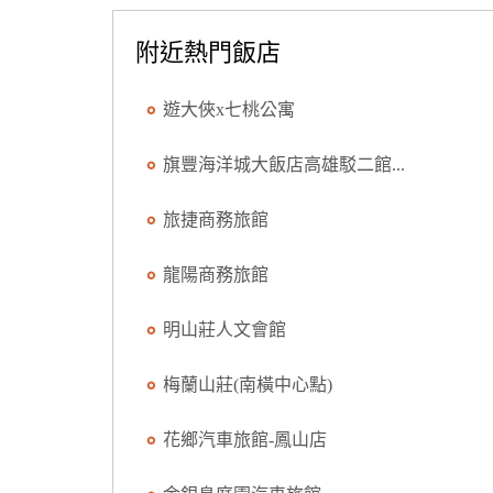
附近熱門飯店
遊大俠x七桃公寓
旗豐海洋城大飯店高雄駁二館...
旅捷商務旅館
龍陽商務旅館
明山莊人文會館
梅蘭山莊(南橫中心點)
花鄉汽車旅館-鳳山店