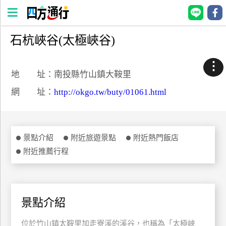
石杭峽谷(太極峽谷)
四
方
⋮
通
地 址：南投縣竹山鎮大鞍里
行
網 址：
http://okgo.tw/buty/01061.html
訂
房
景點介紹
附近旅遊景點
附近熱門飯店
台
附近推薦行程
灣
訂
房
景點介紹
直接跟飯店訂房
HOT
位於竹山鎮太鞍里加走寮溪的溪谷，也稱為「太極峽