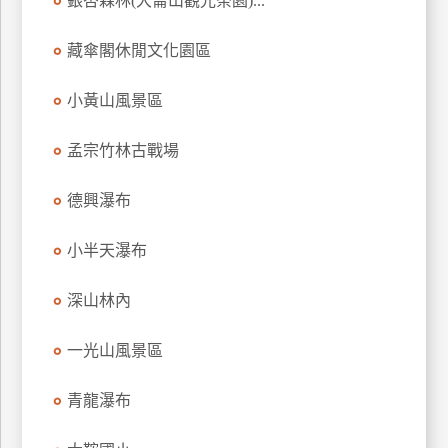
銀杏森林(大崙山觀光茶園)...
玩
樂
藏傘閣休閒文化園區
地
圖
小黃山風景區
顧
孟宗竹林古戰場
客
服
務
德興瀑布
小半天瀑布
顧
客
深山林內
滿
意
一光山風景區
度
青龍瀑布
訂
單