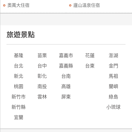
奧萬大住宿
廬山溫泉住宿
旅遊景點
基隆
苗栗
嘉義市
花蓮
澎湖
台北
台中
嘉義縣
台東
金門
新北
彰化
台南
馬祖
桃園
南投
高雄
蘭嶼
新竹市
雲林
屏東
綠島
新竹縣
小琉球
宜蘭