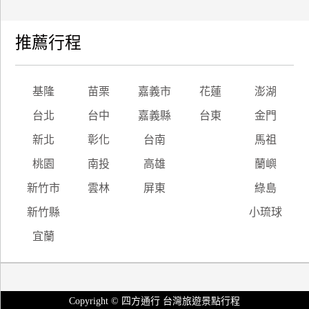
推薦行程
基隆
苗栗
嘉義市
花蓮
澎湖
台北
台中
嘉義縣
台東
金門
新北
彰化
台南
馬祖
桃園
南投
高雄
蘭嶼
新竹市
雲林
屏東
綠島
新竹縣
小琉球
宜蘭
Copyright © 四方通行 台灣旅遊景點行程