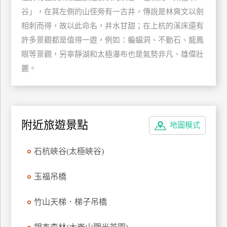
谷」，在其左側的山徑旁有一古井，傳說是林爽文以劍
特
色
相刺而得，故以此命名，井水甘甜；在上杭的溪床還有
民
許多景觀都是值得一遊，例如：蝙蝠洞、不動石、龍鳳
宿
眼等景觀，另寧靜湖和太極瀑布也是氣勢非凡、雄偉壯
麗。
全
球
租
車
附近旅遊景點
地圖模式
石杭峽谷(太極峽谷)
網
紅
玉福吊橋
帶
你
竹山天梯．梯子吊橋
玩