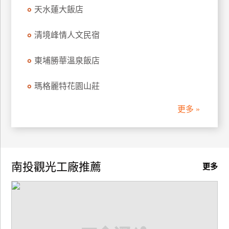
天水蓮大飯店
廠
商
清境峰情人文民宿
合
作
東埔勝華溫泉飯店
瑪格麗特花園山莊
旅
伴
更多 »
計
劃
南投觀光工廠推薦
商
更多
品
宣
傳