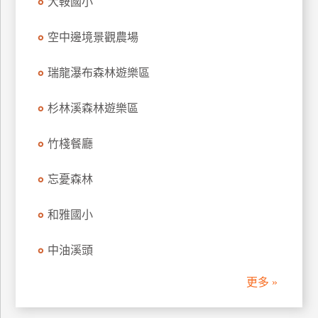
大鞍國小
管
理
空中邊境景觀農場
瑞龍瀑布森林遊樂區
會
員
杉林溪森林遊樂區
帳
戶
竹棧餐廳
忘憂森林
客
服
和雅國小
聯
絡
單
中油溪頭
更多 »
Line
線