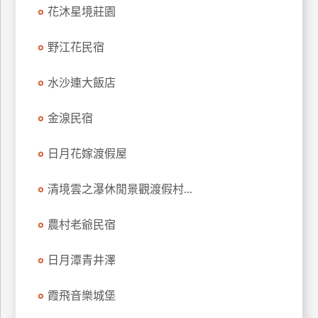
花沐星境莊園
訂
房
野江花民宿
請
水沙連大飯店
款
收
金湶民宿
據
日月花嫁渡假屋
合
作
提
清境雲之瀑休閒景觀渡假村...
案
農村老爺民宿
飯
日月潭青井澤
店
合
霞飛音樂城堡
作