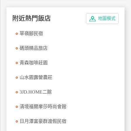
上
客
附近熱門飯店
地圖模式
服
草嶺腳民宿
紅
利
碼頭精品旅店
查
詢
青森咖啡莊園
山水園露營農莊
訂
房
3JD.HOME二館
Q&A
清境福爾摩莎時尚會館
國
日月潭富豪群渡假民宿
旅
卡